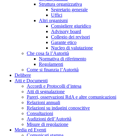
Struttura organizzativa
Segretario generale
Uffici
Altri organismi
Consigliere giuridico
Advisory board
Collegio dei revisori
Garante etico
Nucleo di valutazione
Che cosa fa l’Autorità
Normativa di riferimento
Regolamenti
Come si finanzia l’Autorità
Delibere
Atti e Documenti
Accordi e Protocolli d’intesa
Atti di segnalazione
Pareri, osservazioni RdA e altre comunicazioni
Relazioni annuali
Relazioni su indagini conoscitive
Consultazioni
Audizioni dell’Autorità
Misure di regolazione
Media ed Eventi
Comunicati stampa