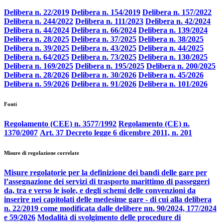
Delibera n. 22/2019
Delibera n. 154/2019
Delibera n. 157/2022
Delibera n. 244/2022
Delibera n. 111/2023
Delibera n. 42/2024
Delibera n. 44/2024
Delibera n. 66/2024
Delibera n. 139/2024
Delibera n. 28/2025
Delibera n. 37/2025
Delibera n. 38/2025
Delibera n. 39/2025
Delibera n. 43/2025
Delibera n. 44/2025
Delibera n. 64/2025
Delibera n. 73/2025
Delibera n. 130/2025
Delibera n. 169/2025
Delibera n. 195/2025
Delibera n. 200/2025
Delibera n. 28/2026
Delibera n. 30/2026
Delibera n. 45/2026
Delibera n. 59/2026
Delibera n. 91/2026
Delibera n. 101/2026
Fonti
Regolamento (CEE) n. 3577/1992
Regolamento (CE) n.
1370/2007
Art. 37 Decreto legge 6 dicembre 2011, n. 201
Misure di regolazione correlate
Misure regolatorie per la definizione dei bandi delle gare per
l’assegnazione dei servizi di trasporto marittimo di passeggeri
da, tra e verso le isole, e degli schemi delle convenzioni da
inserire nei capitolati delle medesime gare - di cui alla delibera
n. 22/2019 come modificata dalle delibere nn. 90/2024, 177/2024
e 59/2026
Modalità di svolgimento delle procedure di