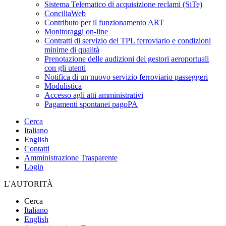
Sistema Telematico di acquisizione reclami (SiTe)
ConciliaWeb
Contributo per il funzionamento ART
Monitoraggi on-line
Contratti di servizio del TPL ferroviario e condizioni
minime di qualità
Prenotazione delle audizioni dei gestori aeroportuali
con gli utenti
Notifica di un nuovo servizio ferroviario passeggeri
Modulistica
Accesso agli atti amministrativi
Pagamenti spontanei pagoPA
Cerca
Italiano
English
Contatti
Amministrazione Trasparente
Login
L'AUTORITÀ
Cerca
Italiano
English