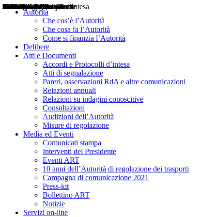
Delibere
Pareri
Consultazioni
Audizioni
Atti di Segnalazione
Accordi e Protocolli d'Intesa
Relazioni annuali
Misure di regolazione
Notizie
Comunicati Stampa
Bollettini ART
Convegni ART
Interviste del Presidente
Articoli in primo piano
Interventi del Presidente
2004
2005
2010
2013
2014
2015
2016
2017
2018
2019
202
2020
2021
2022
2023
2024
2025
2026
Aereo
Marittimo
Terrestre
Autorità
Che cos’è l’Autorità
Che cosa fa l’Autorità
Come si finanzia l’Autorità
Delibere
Atti e Documenti
Accordi e Protocolli d’intesa
Atti di segnalazione
Pareri, osservazioni RdA e altre comunicazioni
Relazioni annuali
Relazioni su indagini conoscitive
Consultazioni
Audizioni dell’Autorità
Misure di regolazione
Media ed Eventi
Comunicati stampa
Interventi del Presidente
Eventi ART
10 anni dell’Autorità di regolazione dei trasporti
Campagna di comunicazione 2021
Press-kit
Bollettino ART
Notizie
Servizi on-line