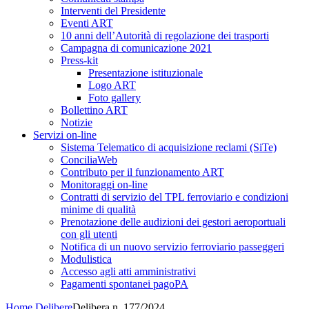
Interventi del Presidente
Eventi ART
10 anni dell’Autorità di regolazione dei trasporti
Campagna di comunicazione 2021
Press-kit
Presentazione istituzionale
Logo ART
Foto gallery
Bollettino ART
Notizie
Servizi on-line
Sistema Telematico di acquisizione reclami (SiTe)
ConciliaWeb
Contributo per il funzionamento ART
Monitoraggi on-line
Contratti di servizio del TPL ferroviario e condizioni
minime di qualità
Prenotazione delle audizioni dei gestori aeroportuali
con gli utenti
Notifica di un nuovo servizio ferroviario passeggeri
Modulistica
Accesso agli atti amministrativi
Pagamenti spontanei pagoPA
Home
Delibere
Delibera n. 177/2024