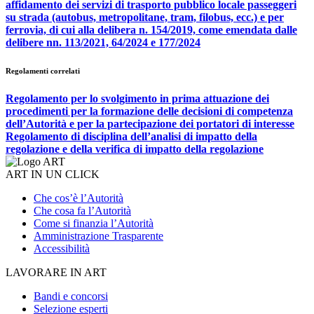
affidamento dei servizi di trasporto pubblico locale passeggeri
su strada (autobus, metropolitane, tram, filobus, ecc.) e per
ferrovia, di cui alla delibera n. 154/2019, come emendata dalle
delibere nn. 113/2021, 64/2024 e 177/2024
Regolamenti correlati
Regolamento per lo svolgimento in prima attuazione dei
procedimenti per la formazione delle decisioni di competenza
dell’Autorità e per la partecipazione dei portatori di interesse
Regolamento di disciplina dell’analisi di impatto della
regolazione e della verifica di impatto della regolazione
ART IN UN CLICK
Che cos’è l’Autorità
Che cosa fa l’Autorità
Come si finanzia l’Autorità
Amministrazione Trasparente
Accessibilità
LAVORARE IN ART
Bandi e concorsi
Selezione esperti