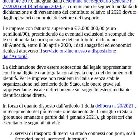
dicembre 2019
, integrata dalla
determina del Segretario generale n.
77/2020 del 19 febbraio 2020
, si comunicano le seguenti modalità di
dichiarazione e di versamento del contributo relativo al 2020 dovuto
dagli operatori economici del settore del trasporto.
Le imprese con fatturato superiore a € 3.000.000,00 (euro
tremilioni/00), prescindendo da eventuali esclusioni o scomputi che
le esentino dalla corresponsione del contributo, dichiarano
all’Autorità, entro il 30 aprile 2020, i dati anagrafici ed economici
richiesti attraverso il
servizio on-line messo a disposizione
dall’Autorità
.
La dichiarazione deve essere sottoscritta dal legale rappresentante
con firma digitale o autografa con allegata copia del documento di
identità. Per le imprese non residenti in Italia e senza stabile
organizzazione nel territorio dello Stato, tale onere grava sul
rappresentante fiscale o direttamente sul soggetto estero mediante
identificazione diretta.
In forza di quanto disposto dall’articolo 1 della
delibera n. 20/2021
,
in recepimento del più recente orientamento del Consiglio di Stato
(pronunce emanate a partire dal 4 gennaio 2021), gli operatori che
esercitano le seguenti attività:
servizi di trasporto di merci su strada connessi con porti, scali
ferroviari merci, aeroporti, interporti;