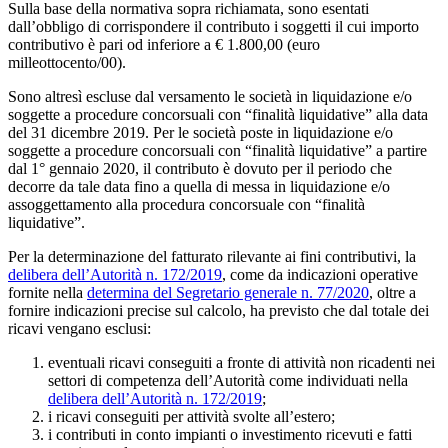
Sulla base della normativa sopra richiamata, sono esentati
dall’obbligo di corrispondere il contributo i soggetti il cui importo
contributivo è pari od inferiore a € 1.800,00 (euro
milleottocento/00).
Sono altresì escluse dal versamento le società in liquidazione e/o
soggette a procedure concorsuali con “finalità liquidative” alla data
del 31 dicembre 2019. Per le società poste in liquidazione e/o
soggette a procedure concorsuali con “finalità liquidative” a partire
dal 1° gennaio 2020, il contributo è dovuto per il periodo che
decorre da tale data fino a quella di messa in liquidazione e/o
assoggettamento alla procedura concorsuale con “finalità
liquidative”.
Per la determinazione del fatturato rilevante ai fini contributivi, la
delibera dell’Autorità n. 172/2019
, come da indicazioni operative
fornite nella
determina del Segretario generale n. 77/2020
, oltre a
fornire indicazioni precise sul calcolo, ha previsto che dal totale dei
ricavi vengano esclusi:
eventuali ricavi conseguiti a fronte di attività non ricadenti nei
settori di competenza dell’Autorità come individuati nella
delibera dell’Autorità n. 172/2019
;
i ricavi conseguiti per attività svolte all’estero;
i contributi in conto impianti o investimento ricevuti e fatti