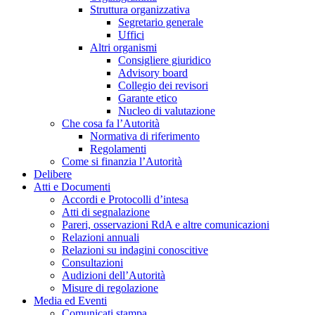
Struttura organizzativa
Segretario generale
Uffici
Altri organismi
Consigliere giuridico
Advisory board
Collegio dei revisori
Garante etico
Nucleo di valutazione
Che cosa fa l’Autorità
Normativa di riferimento
Regolamenti
Come si finanzia l’Autorità
Delibere
Atti e Documenti
Accordi e Protocolli d’intesa
Atti di segnalazione
Pareri, osservazioni RdA e altre comunicazioni
Relazioni annuali
Relazioni su indagini conoscitive
Consultazioni
Audizioni dell’Autorità
Misure di regolazione
Media ed Eventi
Comunicati stampa