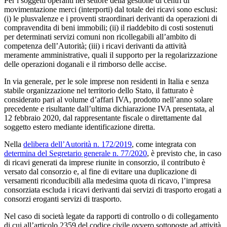
Per i soggetti operanti nel settore della gestione di centri di
movimentazione merci (interporti) dal totale dei ricavi sono esclusi:
(i) le plusvalenze e i proventi straordinari derivanti da operazioni di
compravendita di beni immobili; (ii) il riaddebito di costi sostenuti
per determinati servizi comuni non ricollegabili all’ambito di
competenza dell’Autorità; (iii) i ricavi derivanti da attività
meramente amministrative, quali il supporto per la regolarizzazione
delle operazioni doganali e il rimborso delle accise.
In via generale, per le sole imprese non residenti in Italia e senza
stabile organizzazione nel territorio dello Stato, il fatturato è
considerato pari al volume d’affari IVA, prodotto nell’anno solare
precedente e risultante dall’ultima dichiarazione IVA presentata, al
12 febbraio 2020, dal rappresentante fiscale o direttamente dal
soggetto estero mediante identificazione diretta.
Nella
delibera dell’Autorità n. 172/2019
, come integrata con
determina del Segretario generale n. 77/2020
, è previsto che, in caso
di ricavi generati da imprese riunite in consorzio, il contributo è
versato dal consorzio e, al fine di evitare una duplicazione di
versamenti riconducibili alla medesima quota di ricavo, l’impresa
consorziata escluda i ricavi derivanti dai servizi di trasporto erogati a
consorzi eroganti servizi di trasporto.
Nel caso di società legate da rapporti di controllo o di collegamento
di cui all’articolo 2359 del codice civile ovvero sottoposte ad attività