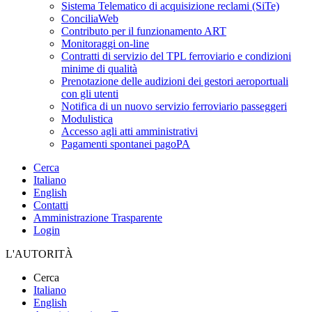
Sistema Telematico di acquisizione reclami (SiTe)
ConciliaWeb
Contributo per il funzionamento ART
Monitoraggi on-line
Contratti di servizio del TPL ferroviario e condizioni
minime di qualità
Prenotazione delle audizioni dei gestori aeroportuali
con gli utenti
Notifica di un nuovo servizio ferroviario passeggeri
Modulistica
Accesso agli atti amministrativi
Pagamenti spontanei pagoPA
Cerca
Italiano
English
Contatti
Amministrazione Trasparente
Login
L'AUTORITÀ
Cerca
Italiano
English