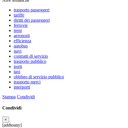
Aree tematiche
trasporto passeggeri
tariffe
diritti dei passeggeri
ferrovie
treni
aeroporti
efficienza
autobus
navi
contratti di servizio
trasporto pubblico
porti
taxi
obbligo di servizio pubblico
trasporto merci
interporti
Stampa
Condividi
Condividi
×
[addtoany]