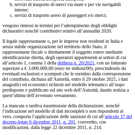
servizi di trasporto di merci via mare e per vie navigabili
interne;
servizi di trasporto aereo di passeggeri e/o merci;
vengono rimessi in termini per l’adempimento degli obblighi
dichiarativi nonché contributivi relativi all’annualità 2020.
Il legale rappresentante o, per le imprese non residenti in Italia e
senza stabile organizzazione nel territorio dello Stato, il
rappresentante fiscale o direttamente il soggetto estero mediante
identificazione diretta, degli operatori appartenenti ai settori di cui
all’articolo 1, comma 1 della
delibera n. 20/2021
, con un fatturato
superiore a € 3.000.000,00 (euro tre milioni/00), prescindendo da
eventuali esclusioni o scomputi che le esentino dalla corresponsione
del contributo, dichiara all’Autorità, entro il 29 ottobre 2021, i dati
anagrafici ed economici richiesti nel modello telematico all’uopo
predisposto e pubblicato sul sito web dell’Autorità, dando notizia a
quest’ultima dell’avvenuto versamento.
La mancata o tardiva trasmissione della dichiarazione, nonché
l’indicazione nel modello di dati incompleti o non rispondenti al
vero, comporta l’applicazione delle sanzioni di cui all’
articolo 37 del
decreto-legge 6 dicembre 2011, n. 201
, convertito, con
modificazioni, dalla legge 22 dicembre 2011, n. 214.