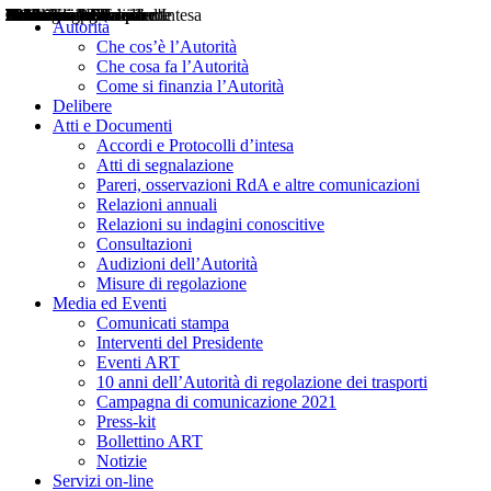
Delibere
Pareri
Consultazioni
Audizioni
Atti di Segnalazione
Accordi e Protocolli d'Intesa
Relazioni annuali
Misure di regolazione
Notizie
Comunicati Stampa
Bollettini ART
Convegni ART
Interviste del Presidente
Articoli in primo piano
Interventi del Presidente
2004
2005
2010
2013
2014
2015
2016
2017
2018
2019
202
2020
2021
2022
2023
2024
2025
2026
Aereo
Marittimo
Terrestre
Autorità
Che cos’è l’Autorità
Che cosa fa l’Autorità
Come si finanzia l’Autorità
Delibere
Atti e Documenti
Accordi e Protocolli d’intesa
Atti di segnalazione
Pareri, osservazioni RdA e altre comunicazioni
Relazioni annuali
Relazioni su indagini conoscitive
Consultazioni
Audizioni dell’Autorità
Misure di regolazione
Media ed Eventi
Comunicati stampa
Interventi del Presidente
Eventi ART
10 anni dell’Autorità di regolazione dei trasporti
Campagna di comunicazione 2021
Press-kit
Bollettino ART
Notizie
Servizi on-line