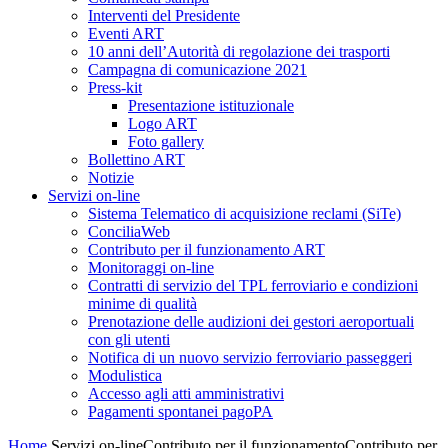
Interventi del Presidente
Eventi ART
10 anni dell’Autorità di regolazione dei trasporti
Campagna di comunicazione 2021
Press-kit
Presentazione istituzionale
Logo ART
Foto gallery
Bollettino ART
Notizie
Servizi on-line
Sistema Telematico di acquisizione reclami (SiTe)
ConciliaWeb
Contributo per il funzionamento ART
Monitoraggi on-line
Contratti di servizio del TPL ferroviario e condizioni
minime di qualità
Prenotazione delle audizioni dei gestori aeroportuali
con gli utenti
Notifica di un nuovo servizio ferroviario passeggeri
Modulistica
Accesso agli atti amministrativi
Pagamenti spontanei pagoPA
Home
Servizi on-line
Contributo per il funzionamento
Contributo per