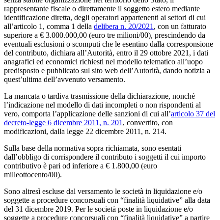
rappresentante fiscale o direttamente il soggetto estero mediante
identificazione diretta, degli operatori appartenenti ai settori di cui
all’articolo 1, comma 1 della
delibera n. 20/2021
, con un fatturato
superiore a € 3.000.000,00 (euro tre milioni/00), prescindendo da
eventuali esclusioni o scomputi che le esentino dalla corresponsione
del contributo, dichiara all’Autorità, entro il 29 ottobre 2021, i dati
anagrafici ed economici richiesti nel modello telematico all’uopo
predisposto e pubblicato sul sito web dell’Autorità, dando notizia a
quest’ultima dell’avvenuto versamento.
La mancata o tardiva trasmissione della dichiarazione, nonché
l’indicazione nel modello di dati incompleti o non rispondenti al
vero, comporta l’applicazione delle sanzioni di cui all’
articolo 37 del
decreto-legge 6 dicembre 2011, n. 201
, convertito, con
modificazioni, dalla legge 22 dicembre 2011, n. 214.
Sulla base della normativa sopra richiamata, sono esentati
dall’obbligo di corrispondere il contributo i soggetti il cui importo
contributivo è pari od inferiore a € 1.800,00 (euro
milleottocento/00).
Sono altresì escluse dal versamento le società in liquidazione e/o
soggette a procedure concorsuali con “finalità liquidative” alla data
del 31 dicembre 2019. Per le società poste in liquidazione e/o
soggette a procedure concorsuali con “finalità liquidative” a partire