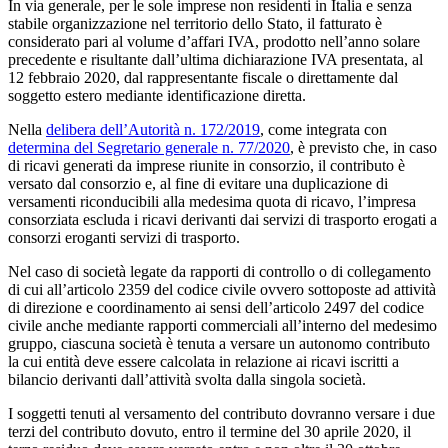
In via generale, per le sole imprese non residenti in Italia e senza
stabile organizzazione nel territorio dello Stato, il fatturato è
considerato pari al volume d’affari IVA, prodotto nell’anno solare
precedente e risultante dall’ultima dichiarazione IVA presentata, al
12 febbraio 2020, dal rappresentante fiscale o direttamente dal
soggetto estero mediante identificazione diretta.
Nella
delibera dell’Autorità n. 172/2019
, come integrata con
determina del Segretario generale n. 77/2020
, è previsto che, in caso
di ricavi generati da imprese riunite in consorzio, il contributo è
versato dal consorzio e, al fine di evitare una duplicazione di
versamenti riconducibili alla medesima quota di ricavo, l’impresa
consorziata escluda i ricavi derivanti dai servizi di trasporto erogati a
consorzi eroganti servizi di trasporto.
Nel caso di società legate da rapporti di controllo o di collegamento
di cui all’articolo 2359 del codice civile ovvero sottoposte ad attività
di direzione e coordinamento ai sensi dell’articolo 2497 del codice
civile anche mediante rapporti commerciali all’interno del medesimo
gruppo, ciascuna società è tenuta a versare un autonomo contributo
la cui entità deve essere calcolata in relazione ai ricavi iscritti a
bilancio derivanti dall’attività svolta dalla singola società.
I soggetti tenuti al versamento del contributo dovranno versare i due
terzi del contributo dovuto, entro il termine del 30 aprile 2020, il