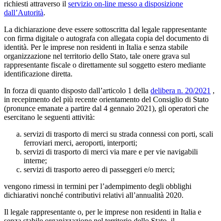
richiesti attraverso il
servizio on-line messo a disposizione
dall’Autorità
.
La dichiarazione deve essere sottoscritta dal legale rappresentante
con firma digitale o autografa con allegata copia del documento di
identità. Per le imprese non residenti in Italia e senza stabile
organizzazione nel territorio dello Stato, tale onere grava sul
rappresentante fiscale o direttamente sul soggetto estero mediante
identificazione diretta.
In forza di quanto disposto dall’articolo 1 della
delibera n. 20/2021
,
in recepimento del più recente orientamento del Consiglio di Stato
(pronunce emanate a partire dal 4 gennaio 2021), gli operatori che
esercitano le seguenti attività:
servizi di trasporto di merci su strada connessi con porti, scali
ferroviari merci, aeroporti, interporti;
servizi di trasporto di merci via mare e per vie navigabili
interne;
servizi di trasporto aereo di passeggeri e/o merci;
vengono rimessi in termini per l’adempimento degli obblighi
dichiarativi nonché contributivi relativi all’annualità 2020.
Il legale rappresentante o, per le imprese non residenti in Italia e
senza stabile organizzazione nel territorio dello Stato, il