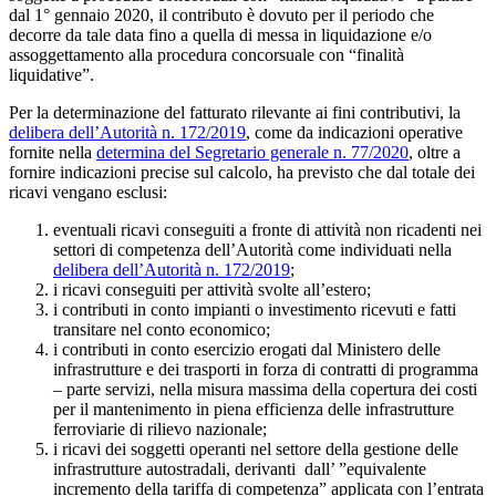
dal 1° gennaio 2020, il contributo è dovuto per il periodo che
decorre da tale data fino a quella di messa in liquidazione e/o
assoggettamento alla procedura concorsuale con “finalità
liquidative”.
Per la determinazione del fatturato rilevante ai fini contributivi, la
delibera dell’Autorità n. 172/2019
, come da indicazioni operative
fornite nella
determina del Segretario generale n. 77/2020
, oltre a
fornire indicazioni precise sul calcolo, ha previsto che dal totale dei
ricavi vengano esclusi:
eventuali ricavi conseguiti a fronte di attività non ricadenti nei
settori di competenza dell’Autorità come individuati nella
delibera dell’Autorità n. 172/2019
;
i ricavi conseguiti per attività svolte all’estero;
i contributi in conto impianti o investimento ricevuti e fatti
transitare nel conto economico;
i contributi in conto esercizio erogati dal Ministero delle
infrastrutture e dei trasporti in forza di contratti di programma
– parte servizi, nella misura massima della copertura dei costi
per il mantenimento in piena efficienza delle infrastrutture
ferroviarie di rilievo nazionale;
i ricavi dei soggetti operanti nel settore della gestione delle
infrastrutture autostradali, derivanti dall’ ”equivalente
incremento della tariffa di competenza” applicata con l’entrata