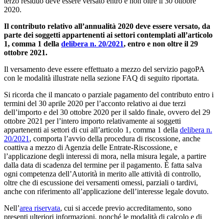
terzo residuo deve essere versato entro e non oltre il 30 ottobre
2020.
Il contributo relativo all’annualità 2020 deve essere versato, da
parte dei soggetti appartenenti ai settori contemplati all’articolo
1, comma 1 della
delibera n. 20/2021
, entro e non oltre il 29
ottobre 2021.
Il versamento deve essere effettuato a mezzo del servizio pagoPA
con le modalità illustrate nella sezione FAQ di seguito riportata.
Si ricorda che il mancato o parziale pagamento del contributo entro i
termini del 30 aprile 2020 per l’acconto relativo ai due terzi
dell’importo e del 30 ottobre 2020 per il saldo finale, ovvero del 29
ottobre 2021 per l’intero importo relativamente ai soggetti
appartenenti ai settori di cui all’articolo 1, comma 1 della
delibera n.
20/2021
, comporta l’avvio della procedura di riscossione, anche
coattiva a mezzo di Agenzia delle Entrate-Riscossione, e
l’applicazione degli interessi di mora, nella misura legale, a partire
dalla data di scadenza del termine per il pagamento. È fatta salva
ogni competenza dell’Autorità in merito alle attività di controllo,
oltre che di escussione dei versamenti omessi, parziali o tardivi,
anche con riferimento all’applicazione dell’interesse legale dovuto.
Nell’
area riservata
, cui si accede previo accreditamento, sono
presenti ulteriori informazioni, nonché le modalità di calcolo e di