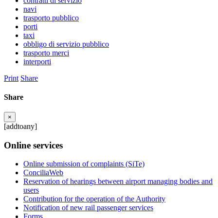
contratti di servizio
navi
trasporto pubblico
porti
taxi
obbligo di servizio pubblico
trasporto merci
interporti
Print
Share
Share
×
[addtoany]
Online services
Online submission of complaints (SiTe)
ConciliaWeb
Reservation of hearings between airport managing bodies and
users
Contribution for the operation of the Authority
Notification of new rail passenger services
Forms