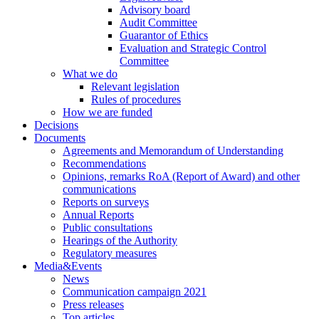
Advisory board
Audit Committee
Guarantor of Ethics
Evaluation and Strategic Control
Committee
What we do
Relevant legislation
Rules of procedures
How we are funded
Decisions
Documents
Agreements and Memorandum of Understanding
Recommendations
Opinions, remarks RoA (Report of Award) and other
communications
Reports on surveys
Annual Reports
Public consultations
Hearings of the Authority
Regulatory measures
Media&Events
News
Communication campaign 2021
Press releases
Top articles