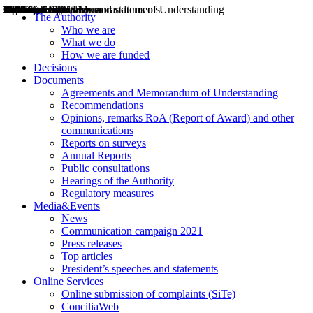
Decisions
Opinions
Public consultations
Hearings
Recommendations
Agreements and Memorandums of Understanding
Relazioni annuali
Misure di regolazione
News
Press Releases
Bollettini ART
Convegni ART
President’s interviews
Top articles
President’s speeches and statements
2004
2005
2010
2013
2014
2015
2016
2017
2018
2019
202
2020
2021
2022
2023
2024
2025
2026
Aereo
Marittimo
Terrestre
The Authority
Who we are
What we do
How we are funded
Decisions
Documents
Agreements and Memorandum of Understanding
Recommendations
Opinions, remarks RoA (Report of Award) and other
communications
Reports on surveys
Annual Reports
Public consultations
Hearings of the Authority
Regulatory measures
Media&Events
News
Communication campaign 2021
Press releases
Top articles
President’s speeches and statements
Online Services
Online submission of complaints (SiTe)
ConciliaWeb