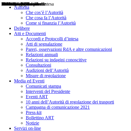
Delibere
Pareri
Consultazioni
Audizioni
Atti di Segnalazione
Accordi e Protocolli d'Intesa
Relazioni annuali
Misure di regolazione
Notizie
Comunicati Stampa
Bollettini ART
Convegni ART
Interviste del Presidente
Articoli in primo piano
Interventi del Presidente
2004
2005
2010
2013
2014
2015
2016
2017
2018
2019
202
2020
2021
2022
2023
2024
2025
2026
Aereo
Marittimo
Terrestre
Autorità
Che cos’è l’Autorità
Che cosa fa l’Autorità
Come si finanzia l’Autorità
Delibere
Atti e Documenti
Accordi e Protocolli d’intesa
Atti di segnalazione
Pareri, osservazioni RdA e altre comunicazioni
Relazioni annuali
Relazioni su indagini conoscitive
Consultazioni
Audizioni dell’Autorità
Misure di regolazione
Media ed Eventi
Comunicati stampa
Interventi del Presidente
Eventi ART
10 anni dell’Autorità di regolazione dei trasporti
Campagna di comunicazione 2021
Press-kit
Bollettino ART
Notizie
Servizi on-line