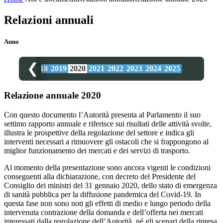
Relazioni annuali
Anno
❮
016
2017
2018
2019
2020
2021
2022
2023
2024
2025
Relazione annuale 2020
Con questo documento l’Autorità presenta al Parlamento il suo
settimo rapporto annuale e riferisce sui risultati delle attività svolte,
illustra le prospettive della regolazione del settore e indica gli
interventi necessari a rimuovere gli ostacoli che si frappongono al
miglior funzionamento dei mercati e dei servizi di trasporto.
Al momento della presentazione sono ancora vigenti le condizioni
conseguenti alla dichiarazione, con decreto del Presidente del
Consiglio dei ministri del 31 gennaio 2020, dello stato di emergenza
di sanità pubblica per la diffusione pandemica del Covid-19. In
questa fase non sono noti gli effetti di medio e lungo periodo della
intervenuta contrazione della domanda e dell’offerta nei mercati
interessati dalla regolazione dell’Autorità, né gli scenari della ripresa