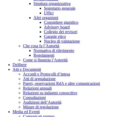
Struttura organizzativa
Segretario generale
Uffici
Altri organismi
Consigliere giuridico
Advisory board
Collegio dei revisori
Garante etico
Nucleo di valutazione
Che cosa fa l’Autorità
Normativa di riferimento
Regolamenti
Come si finanzia l’Autorità
Delibere
Atti e Documenti
Accordi e Protocolli d’intesa
Atti di segnalazione
Pareri, osservazioni RdA e altre comunicazioni
Relazioni annuali
Relazioni su indagini conoscitive
Consultazioni
Audizioni dell’Autorità
Misure di regolazione
Media ed Eventi
Comunicati stampa