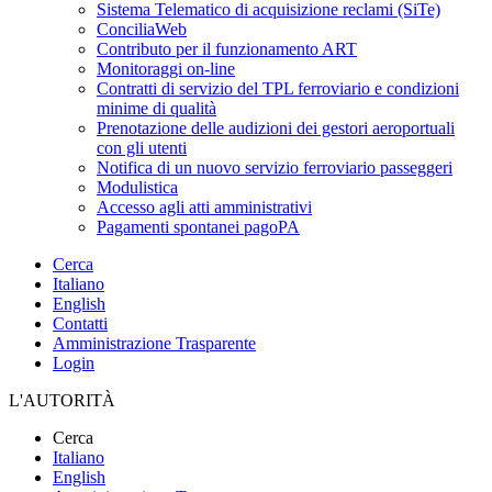
Sistema Telematico di acquisizione reclami (SiTe)
ConciliaWeb
Contributo per il funzionamento ART
Monitoraggi on-line
Contratti di servizio del TPL ferroviario e condizioni
minime di qualità
Prenotazione delle audizioni dei gestori aeroportuali
con gli utenti
Notifica di un nuovo servizio ferroviario passeggeri
Modulistica
Accesso agli atti amministrativi
Pagamenti spontanei pagoPA
Cerca
Italiano
English
Contatti
Amministrazione Trasparente
Login
L'AUTORITÀ
Cerca
Italiano
English