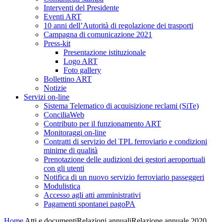
Interventi del Presidente
Eventi ART
10 anni dell’Autorità di regolazione dei trasporti
Campagna di comunicazione 2021
Press-kit
Presentazione istituzionale
Logo ART
Foto gallery
Bollettino ART
Notizie
Servizi on-line
Sistema Telematico di acquisizione reclami (SiTe)
ConciliaWeb
Contributo per il funzionamento ART
Monitoraggi on-line
Contratti di servizio del TPL ferroviario e condizioni
minime di qualità
Prenotazione delle audizioni dei gestori aeroportuali
con gli utenti
Notifica di un nuovo servizio ferroviario passeggeri
Modulistica
Accesso agli atti amministrativi
Pagamenti spontanei pagoPA
Home
Atti e documenti
Relazioni annuali
Relazione annuale 2020