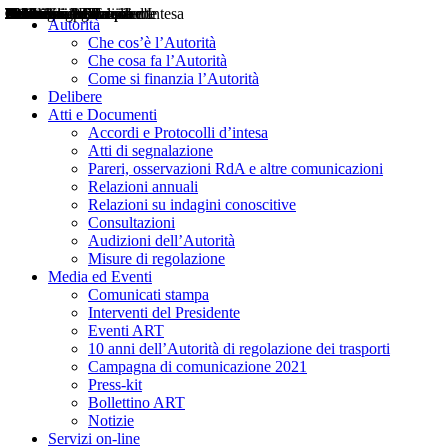
Delibere
Pareri
Consultazioni
Audizioni
Atti di Segnalazione
Accordi e Protocolli d'Intesa
Relazioni annuali
Misure di regolazione
Notizie
Comunicati Stampa
Bollettini ART
Convegni ART
Interviste del Presidente
Articoli in primo piano
Interventi del Presidente
2004
2005
2010
2013
2014
2015
2016
2017
2018
2019
202
2020
2021
2022
2023
2024
2025
2026
Aereo
Marittimo
Terrestre
Autorità
Che cos’è l’Autorità
Che cosa fa l’Autorità
Come si finanzia l’Autorità
Delibere
Atti e Documenti
Accordi e Protocolli d’intesa
Atti di segnalazione
Pareri, osservazioni RdA e altre comunicazioni
Relazioni annuali
Relazioni su indagini conoscitive
Consultazioni
Audizioni dell’Autorità
Misure di regolazione
Media ed Eventi
Comunicati stampa
Interventi del Presidente
Eventi ART
10 anni dell’Autorità di regolazione dei trasporti
Campagna di comunicazione 2021
Press-kit
Bollettino ART
Notizie
Servizi on-line