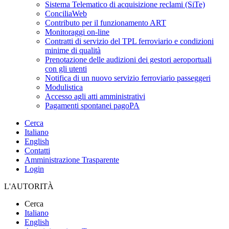
Sistema Telematico di acquisizione reclami (SiTe)
ConciliaWeb
Contributo per il funzionamento ART
Monitoraggi on-line
Contratti di servizio del TPL ferroviario e condizioni
minime di qualità
Prenotazione delle audizioni dei gestori aeroportuali
con gli utenti
Notifica di un nuovo servizio ferroviario passeggeri
Modulistica
Accesso agli atti amministrativi
Pagamenti spontanei pagoPA
Cerca
Italiano
English
Contatti
Amministrazione Trasparente
Login
L'AUTORITÀ
Cerca
Italiano
English