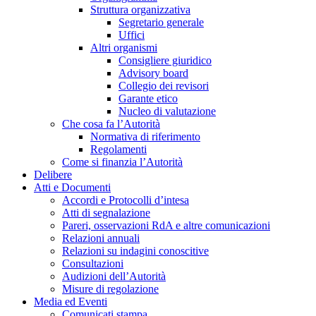
Struttura organizzativa
Segretario generale
Uffici
Altri organismi
Consigliere giuridico
Advisory board
Collegio dei revisori
Garante etico
Nucleo di valutazione
Che cosa fa l’Autorità
Normativa di riferimento
Regolamenti
Come si finanzia l’Autorità
Delibere
Atti e Documenti
Accordi e Protocolli d’intesa
Atti di segnalazione
Pareri, osservazioni RdA e altre comunicazioni
Relazioni annuali
Relazioni su indagini conoscitive
Consultazioni
Audizioni dell’Autorità
Misure di regolazione
Media ed Eventi
Comunicati stampa