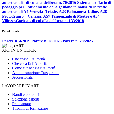
autostradali - di cui alla delibera n. 70/2016
Sistema tariffario di
pedaggio per l’affidamento della gestione in house delle tratte
autostradali A4 Venezia -Trieste, A23 Palmanova-Udine, A28
Protogruaro – Venezia, A57 Tangenziale di Mestre e A34
Villesse-Gorizia - di cui alla delibera n. 133/2018
Pareri correlati
Parere n. 4/2019
Parere n. 28/2023
Parere n. 28/2025
ART IN UN CLICK
Che cos’è l’Autorità
Che cosa fa l’Autorità
Come si finanzia l’Autorità
Amministrazione Trasparente
Accessibilità
LAVORARE IN ART
Bandi e concorsi
Selezione esperti
Praticantato
Tirocini di formazione