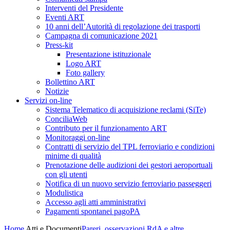
Interventi del Presidente
Eventi ART
10 anni dell’Autorità di regolazione dei trasporti
Campagna di comunicazione 2021
Press-kit
Presentazione istituzionale
Logo ART
Foto gallery
Bollettino ART
Notizie
Servizi on-line
Sistema Telematico di acquisizione reclami (SiTe)
ConciliaWeb
Contributo per il funzionamento ART
Monitoraggi on-line
Contratti di servizio del TPL ferroviario e condizioni
minime di qualità
Prenotazione delle audizioni dei gestori aeroportuali
con gli utenti
Notifica di un nuovo servizio ferroviario passeggeri
Modulistica
Accesso agli atti amministrativi
Pagamenti spontanei pagoPA
Home
Atti e Documenti
Pareri, osservazioni RdA e altre