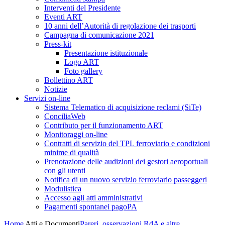
Interventi del Presidente
Eventi ART
10 anni dell’Autorità di regolazione dei trasporti
Campagna di comunicazione 2021
Press-kit
Presentazione istituzionale
Logo ART
Foto gallery
Bollettino ART
Notizie
Servizi on-line
Sistema Telematico di acquisizione reclami (SiTe)
ConciliaWeb
Contributo per il funzionamento ART
Monitoraggi on-line
Contratti di servizio del TPL ferroviario e condizioni
minime di qualità
Prenotazione delle audizioni dei gestori aeroportuali
con gli utenti
Notifica di un nuovo servizio ferroviario passeggeri
Modulistica
Accesso agli atti amministrativi
Pagamenti spontanei pagoPA
Home
Atti e Documenti
Pareri, osservazioni RdA e altre