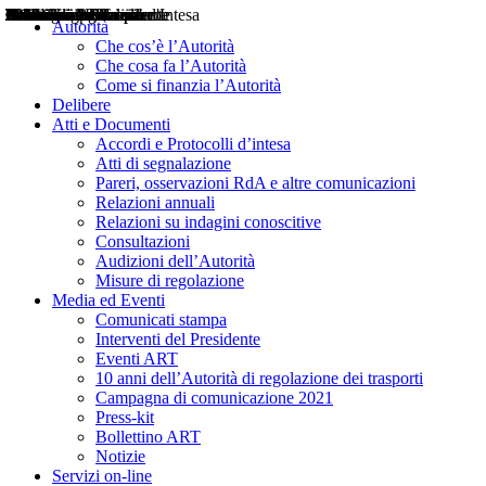
Delibere
Pareri
Consultazioni
Audizioni
Atti di Segnalazione
Accordi e Protocolli d'Intesa
Relazioni annuali
Misure di regolazione
Notizie
Comunicati Stampa
Bollettini ART
Convegni ART
Interviste del Presidente
Articoli in primo piano
Interventi del Presidente
2004
2005
2010
2013
2014
2015
2016
2017
2018
2019
202
2020
2021
2022
2023
2024
2025
2026
Aereo
Marittimo
Terrestre
Autorità
Che cos’è l’Autorità
Che cosa fa l’Autorità
Come si finanzia l’Autorità
Delibere
Atti e Documenti
Accordi e Protocolli d’intesa
Atti di segnalazione
Pareri, osservazioni RdA e altre comunicazioni
Relazioni annuali
Relazioni su indagini conoscitive
Consultazioni
Audizioni dell’Autorità
Misure di regolazione
Media ed Eventi
Comunicati stampa
Interventi del Presidente
Eventi ART
10 anni dell’Autorità di regolazione dei trasporti
Campagna di comunicazione 2021
Press-kit
Bollettino ART
Notizie
Servizi on-line