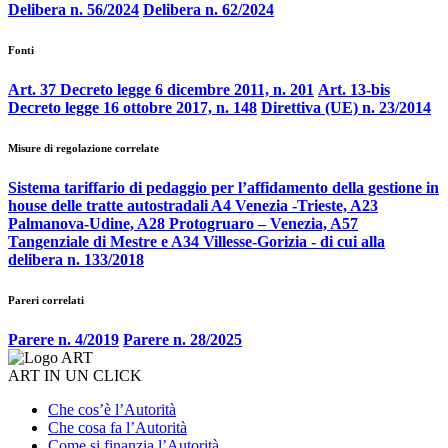
Delibera n. 56/2024
Delibera n. 62/2024
Fonti
Art. 37 Decreto legge 6 dicembre 2011, n. 201
Art. 13-bis
Decreto legge 16 ottobre 2017, n. 148
Direttiva (UE) n. 23/2014
Misure di regolazione correlate
Sistema tariffario di pedaggio per l’affidamento della gestione in
house delle tratte autostradali A4 Venezia -Trieste, A23
Palmanova-Udine, A28 Protogruaro – Venezia, A57
Tangenziale di Mestre e A34 Villesse-Gorizia - di cui alla
delibera n. 133/2018
Pareri correlati
Parere n. 4/2019
Parere n. 28/2025
ART IN UN CLICK
Che cos’è l’Autorità
Che cosa fa l’Autorità
Come si finanzia l’Autorità