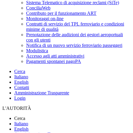
Sistema Telematico di acquisizione reclami (SiTe)
ConciliaWeb
Contributo per il funzionamento ART
Monitoraggi on-line
Contratti di servizio del TPL ferroviario e condizioni
minime di qualità
Prenotazione delle audizioni dei gestori aeroportuali
con gli utenti
Notifica di un nuovo servizio ferroviario passeggeri
Modulistica
Accesso agli atti amministrativi
Pagamenti spontanei pagoPA
Cerca
Italiano
English
Contatti
Amministrazione Trasparente
Login
L'AUTORITÀ
Cerca
Italiano
English