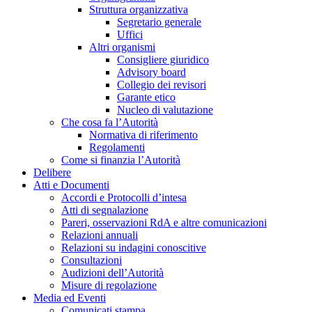
Struttura organizzativa
Segretario generale
Uffici
Altri organismi
Consigliere giuridico
Advisory board
Collegio dei revisori
Garante etico
Nucleo di valutazione
Che cosa fa l’Autorità
Normativa di riferimento
Regolamenti
Come si finanzia l’Autorità
Delibere
Atti e Documenti
Accordi e Protocolli d’intesa
Atti di segnalazione
Pareri, osservazioni RdA e altre comunicazioni
Relazioni annuali
Relazioni su indagini conoscitive
Consultazioni
Audizioni dell’Autorità
Misure di regolazione
Media ed Eventi
Comunicati stampa