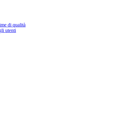
ime di qualità
li utenti