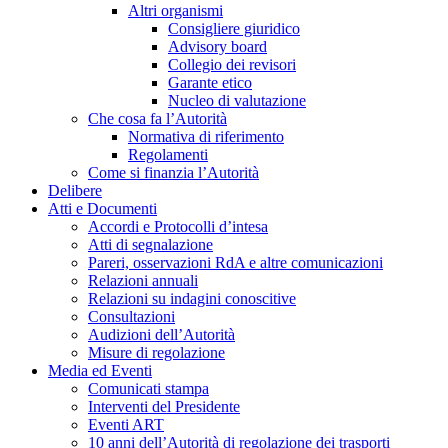
Altri organismi
Consigliere giuridico
Advisory board
Collegio dei revisori
Garante etico
Nucleo di valutazione
Che cosa fa l’Autorità
Normativa di riferimento
Regolamenti
Come si finanzia l’Autorità
Delibere
Atti e Documenti
Accordi e Protocolli d’intesa
Atti di segnalazione
Pareri, osservazioni RdA e altre comunicazioni
Relazioni annuali
Relazioni su indagini conoscitive
Consultazioni
Audizioni dell’Autorità
Misure di regolazione
Media ed Eventi
Comunicati stampa
Interventi del Presidente
Eventi ART
10 anni dell’Autorità di regolazione dei trasporti