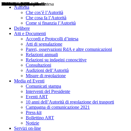
Delibere
Pareri
Consultazioni
Audizioni
Atti di Segnalazione
Accordi e Protocolli d'Intesa
Relazioni annuali
Misure di regolazione
Notizie
Comunicati Stampa
Bollettini ART
Convegni ART
Interviste del Presidente
Articoli in primo piano
Interventi del Presidente
2004
2005
2010
2013
2014
2015
2016
2017
2018
2019
202
2020
2021
2022
2023
2024
2025
2026
Aereo
Marittimo
Terrestre
Autorità
Che cos’è l’Autorità
Che cosa fa l’Autorità
Come si finanzia l’Autorità
Delibere
Atti e Documenti
Accordi e Protocolli d’intesa
Atti di segnalazione
Pareri, osservazioni RdA e altre comunicazioni
Relazioni annuali
Relazioni su indagini conoscitive
Consultazioni
Audizioni dell’Autorità
Misure di regolazione
Media ed Eventi
Comunicati stampa
Interventi del Presidente
Eventi ART
10 anni dell’Autorità di regolazione dei trasporti
Campagna di comunicazione 2021
Press-kit
Bollettino ART
Notizie
Servizi on-line