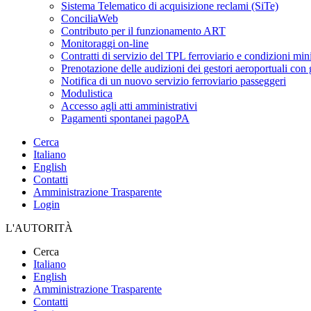
Sistema Telematico di acquisizione reclami (SiTe)
ConciliaWeb
Contributo per il funzionamento ART
Monitoraggi on-line
Contratti di servizio del TPL ferroviario e condizioni min
Prenotazione delle audizioni dei gestori aeroportuali con g
Notifica di un nuovo servizio ferroviario passeggeri
Modulistica
Accesso agli atti amministrativi
Pagamenti spontanei pagoPA
Cerca
Italiano
English
Contatti
Amministrazione Trasparente
Login
L'AUTORITÀ
Cerca
Italiano
English
Amministrazione Trasparente
Contatti