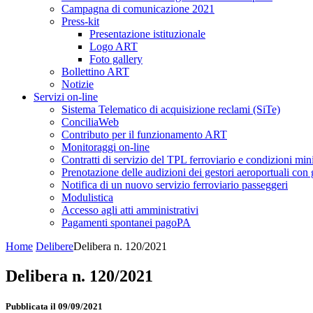
Campagna di comunicazione 2021
Press-kit
Presentazione istituzionale
Logo ART
Foto gallery
Bollettino ART
Notizie
Servizi on-line
Sistema Telematico di acquisizione reclami (SiTe)
ConciliaWeb
Contributo per il funzionamento ART
Monitoraggi on-line
Contratti di servizio del TPL ferroviario e condizioni min
Prenotazione delle audizioni dei gestori aeroportuali con g
Notifica di un nuovo servizio ferroviario passeggeri
Modulistica
Accesso agli atti amministrativi
Pagamenti spontanei pagoPA
Home
Delibere
Delibera n. 120/2021
Delibera n. 120/2021
Pubblicata il 09/09/2021