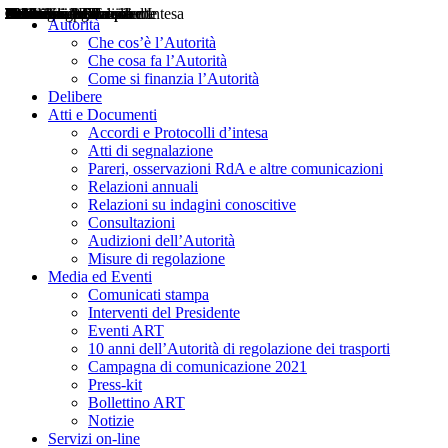
Delibere
Pareri
Consultazioni
Audizioni
Atti di Segnalazione
Accordi e Protocolli d'Intesa
Relazioni annuali
Misure di regolazione
Notizie
Comunicati Stampa
Bollettini ART
Convegni ART
Interviste del Presidente
Articoli in primo piano
Interventi del Presidente
2004
2005
2010
2013
2014
2015
2016
2017
2018
2019
202
2020
2021
2022
2023
2024
2025
2026
Aereo
Marittimo
Terrestre
Autorità
Che cos’è l’Autorità
Che cosa fa l’Autorità
Come si finanzia l’Autorità
Delibere
Atti e Documenti
Accordi e Protocolli d’intesa
Atti di segnalazione
Pareri, osservazioni RdA e altre comunicazioni
Relazioni annuali
Relazioni su indagini conoscitive
Consultazioni
Audizioni dell’Autorità
Misure di regolazione
Media ed Eventi
Comunicati stampa
Interventi del Presidente
Eventi ART
10 anni dell’Autorità di regolazione dei trasporti
Campagna di comunicazione 2021
Press-kit
Bollettino ART
Notizie
Servizi on-line