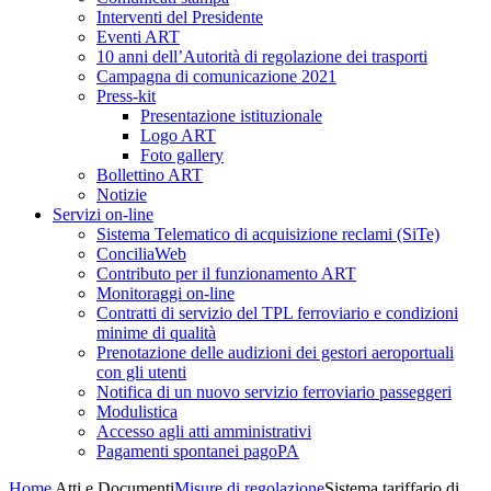
Interventi del Presidente
Eventi ART
10 anni dell’Autorità di regolazione dei trasporti
Campagna di comunicazione 2021
Press-kit
Presentazione istituzionale
Logo ART
Foto gallery
Bollettino ART
Notizie
Servizi on-line
Sistema Telematico di acquisizione reclami (SiTe)
ConciliaWeb
Contributo per il funzionamento ART
Monitoraggi on-line
Contratti di servizio del TPL ferroviario e condizioni
minime di qualità
Prenotazione delle audizioni dei gestori aeroportuali
con gli utenti
Notifica di un nuovo servizio ferroviario passeggeri
Modulistica
Accesso agli atti amministrativi
Pagamenti spontanei pagoPA
Home
Atti e Documenti
Misure di regolazione
Sistema tariffario di