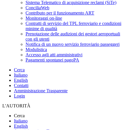
Sistema Telematico di acquisizione reclami (SiTe)
ConciliaWeb
Contributo per il funzionamento ART
Monitoraggi on-line
Contratti di servizio del TPL ferroviario e condizioni
minime di qualità
Prenotazione delle audizioni dei gestori aeroportuali
con gli utenti
Notifica di un nuovo servizio ferroviario passeggeri
Modulistica
Accesso agli atti amministrativi
Pagamenti spontanei pagoPA
Cerca
Italiano
English
Contatti
Amministrazione Trasparente
Login
L'AUTORITÀ
Cerca
Italiano
English