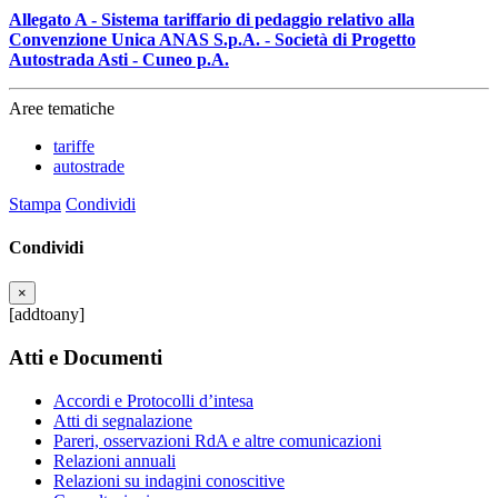
Allegato A - Sistema tariffario di pedaggio relativo alla
Convenzione Unica ANAS S.p.A. - Società di Progetto
Autostrada Asti - Cuneo p.A.
Aree tematiche
tariffe
autostrade
Stampa
Condividi
Condividi
×
[addtoany]
Atti e Documenti
Accordi e Protocolli d’intesa
Atti di segnalazione
Pareri, osservazioni RdA e altre comunicazioni
Relazioni annuali
Relazioni su indagini conoscitive