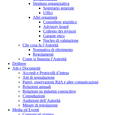
Struttura organizzativa
Segretario generale
Uffici
Altri organismi
Consigliere giuridico
Advisory board
Collegio dei revisori
Garante etico
Nucleo di valutazione
Che cosa fa l’Autorità
Normativa di riferimento
Regolamenti
Come si finanzia l’Autorità
Delibere
Atti e Documenti
Accordi e Protocolli d’intesa
Atti di segnalazione
Pareri, osservazioni RdA e altre comunicazioni
Relazioni annuali
Relazioni su indagini conoscitive
Consultazioni
Audizioni dell’Autorità
Misure di regolazione
Media ed Eventi
Comunicati stampa