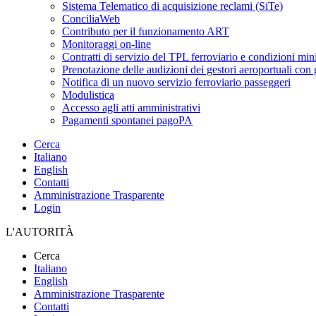
Sistema Telematico di acquisizione reclami (SiTe)
ConciliaWeb
Contributo per il funzionamento ART
Monitoraggi on-line
Contratti di servizio del TPL ferroviario e condizioni min
Prenotazione delle audizioni dei gestori aeroportuali con g
Notifica di un nuovo servizio ferroviario passeggeri
Modulistica
Accesso agli atti amministrativi
Pagamenti spontanei pagoPA
Cerca
Italiano
English
Contatti
Amministrazione Trasparente
Login
L'AUTORITÀ
Cerca
Italiano
English
Amministrazione Trasparente
Contatti