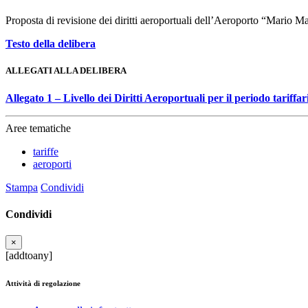
Proposta di revisione dei diritti aeroportuali dell’Aeroporto “Mario M
Testo della delibera
ALLEGATI ALLA DELIBERA
Allegato 1 – Livello dei Diritti Aeroportuali per il periodo tariffa
Aree tematiche
tariffe
aeroporti
Stampa
Condividi
Condividi
×
[addtoany]
Attività di regolazione