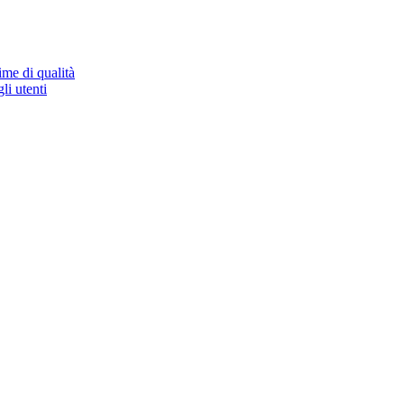
ime di qualità
li utenti