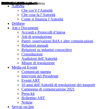
Delibere
Pareri
Consultazioni
Audizioni
Atti di Segnalazione
Accordi e Protocolli d'Intesa
Relazioni annuali
Misure di regolazione
Notizie
Comunicati Stampa
Bollettini ART
Convegni ART
Interviste del Presidente
Articoli in primo piano
Interventi del Presidente
2004
2005
2010
2013
2014
2015
2016
2017
2018
2019
202
2020
2021
2022
2023
2024
2025
2026
Aereo
Marittimo
Terrestre
Autorità
Che cos’è l’Autorità
Che cosa fa l’Autorità
Come si finanzia l’Autorità
Delibere
Atti e Documenti
Accordi e Protocolli d’intesa
Atti di segnalazione
Pareri, osservazioni RdA e altre comunicazioni
Relazioni annuali
Relazioni su indagini conoscitive
Consultazioni
Audizioni dell’Autorità
Misure di regolazione
Media ed Eventi
Comunicati stampa
Interventi del Presidente
Eventi ART
10 anni dell’Autorità di regolazione dei trasporti
Campagna di comunicazione 2021
Press-kit
Bollettino ART
Notizie
Servizi on-line