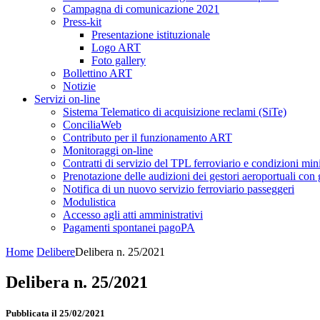
Campagna di comunicazione 2021
Press-kit
Presentazione istituzionale
Logo ART
Foto gallery
Bollettino ART
Notizie
Servizi on-line
Sistema Telematico di acquisizione reclami (SiTe)
ConciliaWeb
Contributo per il funzionamento ART
Monitoraggi on-line
Contratti di servizio del TPL ferroviario e condizioni min
Prenotazione delle audizioni dei gestori aeroportuali con g
Notifica di un nuovo servizio ferroviario passeggeri
Modulistica
Accesso agli atti amministrativi
Pagamenti spontanei pagoPA
Home
Delibere
Delibera n. 25/2021
Delibera n. 25/2021
Pubblicata il 25/02/2021