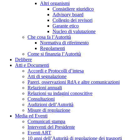
Altri organismi
Consigliere giuridico
Advisory board
Collegio dei revisori
Garante etico
Nucleo di valutazione
Che cosa fa l’Autorità
Normativa di riferimento
Regolamenti
Come si finanzia l’Autorità
Delibere
Atti e Documenti
Accordi e Protocolli d’intesa
Atti di segnalazione
Pareri, osservazioni RdA e altre comunicazioni
Relazioni annuali
Relazioni su indagini conoscitive
Consultazioni
Audizioni dell’Autorità
Misure di regolazione
Media ed Eventi
Comunicati stampa
Interventi del Presidente
Eventi ART
10 anni dell’Autorità di regolazione dei trasporti