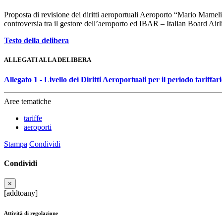
Proposta di revisione dei diritti aeroportuali Aeroporto “Mario Mamel
controversia tra il gestore dell’aeroporto ed IBAR – Italian Board Ai
Testo della delibera
ALLEGATI ALLA DELIBERA
Allegato 1 - Livello dei Diritti Aeroportuali per il periodo tariffa
Aree tematiche
tariffe
aeroporti
Stampa
Condividi
Condividi
×
[addtoany]
Attività di regolazione