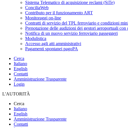
Sistema Telematico di acquisizione reclami (SiTe)
ConciliaWeb
Contributo per il funzionamento ART
Monitoraggi on-line
Contratti di servizio del TPL ferroviario e condizioni min
Prenotazione delle audizioni dei gestori aeroportuali con g
Notifica di un nuovo servizio ferroviario passeggeri
Modulistica
Accesso agli atti amministrativi
Pagamenti spontanei pagoPA
Cerca
Italiano
English
Contatti
Amministrazione Trasparente
Login
L'AUTORITÀ
Cerca
Italiano
English
Amministrazione Trasparente
Contatti