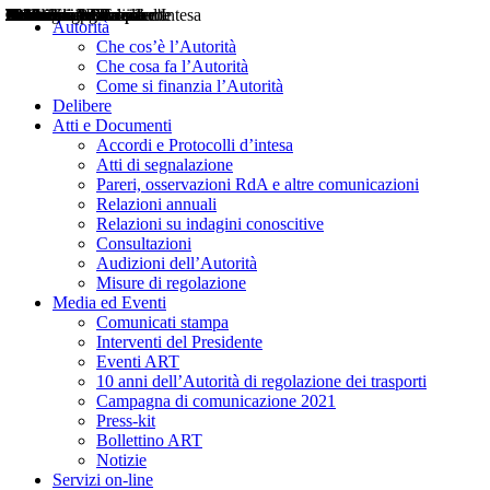
Delibere
Pareri
Consultazioni
Audizioni
Atti di Segnalazione
Accordi e Protocolli d'Intesa
Relazioni annuali
Misure di regolazione
Notizie
Comunicati Stampa
Bollettini ART
Convegni ART
Interviste del Presidente
Articoli in primo piano
Interventi del Presidente
2004
2005
2010
2013
2014
2015
2016
2017
2018
2019
202
2020
2021
2022
2023
2024
2025
2026
Aereo
Marittimo
Terrestre
Autorità
Che cos’è l’Autorità
Che cosa fa l’Autorità
Come si finanzia l’Autorità
Delibere
Atti e Documenti
Accordi e Protocolli d’intesa
Atti di segnalazione
Pareri, osservazioni RdA e altre comunicazioni
Relazioni annuali
Relazioni su indagini conoscitive
Consultazioni
Audizioni dell’Autorità
Misure di regolazione
Media ed Eventi
Comunicati stampa
Interventi del Presidente
Eventi ART
10 anni dell’Autorità di regolazione dei trasporti
Campagna di comunicazione 2021
Press-kit
Bollettino ART
Notizie
Servizi on-line