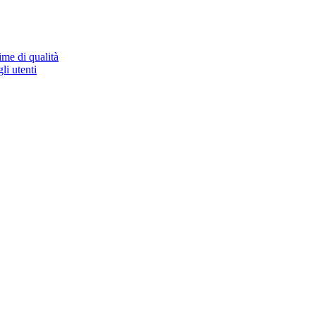
ime di qualità
li utenti