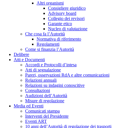
Altri organismi
Consigliere giuridico
Advisory board
Collegio dei revisori
Garante etico
Nucleo di valutazione
Che cosa fa l’Autorità
Normativa di riferimento
Regolamenti
Come si finanzia l’Autorità
Delibere
Atti e Documenti
Accordi e Protocolli d’intesa
Atti di segnalazione
Pareri, osservazioni RdA e altre comunicazioni
Relazioni annuali
Relazioni su indagini conoscitive
Consultazioni
Audizioni dell’Autorità
Misure di regolazione
Media ed Eventi
Comunicati stampa
Interventi del Presidente
Eventi ART
10 anni dell’Autorità di regolazione dei trasporti