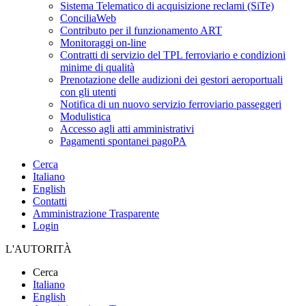
Sistema Telematico di acquisizione reclami (SiTe)
ConciliaWeb
Contributo per il funzionamento ART
Monitoraggi on-line
Contratti di servizio del TPL ferroviario e condizioni
minime di qualità
Prenotazione delle audizioni dei gestori aeroportuali
con gli utenti
Notifica di un nuovo servizio ferroviario passeggeri
Modulistica
Accesso agli atti amministrativi
Pagamenti spontanei pagoPA
Cerca
Italiano
English
Contatti
Amministrazione Trasparente
Login
L'AUTORITÀ
Cerca
Italiano
English