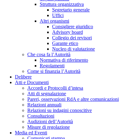
Struttura organizzativa
Segretario generale
Uffici
Altri organismi
Consigliere giuridico
Advisory board
Collegio dei revisori
Garante etico
Nucleo di valutazione
Che cosa fa l’Autorità
Normativa di riferimento
Regolamenti
Come si finanzia l’Autorità
Delibere
Atti e Documenti
Accordi e Protocolli d’intesa
Atti di segnalazione
Pareri, osservazioni RdA e altre comunicazioni
Relazioni annuali
Relazioni su indagini conoscitive
Consultazioni
Audizioni dell’Autorità
Misure di regolazione
Media ed Eventi
Comunicati stampa