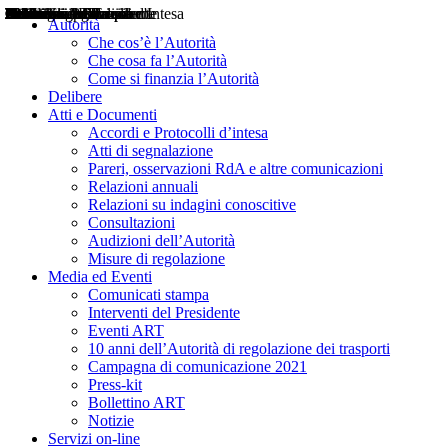
Delibere
Pareri
Consultazioni
Audizioni
Atti di Segnalazione
Accordi e Protocolli d'Intesa
Relazioni annuali
Misure di regolazione
Notizie
Comunicati Stampa
Bollettini ART
Convegni ART
Interviste del Presidente
Articoli in primo piano
Interventi del Presidente
2004
2005
2010
2013
2014
2015
2016
2017
2018
2019
202
2020
2021
2022
2023
2024
2025
2026
Aereo
Marittimo
Terrestre
Autorità
Che cos’è l’Autorità
Che cosa fa l’Autorità
Come si finanzia l’Autorità
Delibere
Atti e Documenti
Accordi e Protocolli d’intesa
Atti di segnalazione
Pareri, osservazioni RdA e altre comunicazioni
Relazioni annuali
Relazioni su indagini conoscitive
Consultazioni
Audizioni dell’Autorità
Misure di regolazione
Media ed Eventi
Comunicati stampa
Interventi del Presidente
Eventi ART
10 anni dell’Autorità di regolazione dei trasporti
Campagna di comunicazione 2021
Press-kit
Bollettino ART
Notizie
Servizi on-line