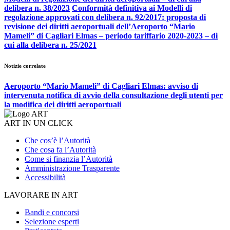
delibera n. 38/2023
Conformità definitiva ai Modelli di
regolazione approvati con delibera n. 92/2017: proposta di
revisione dei diritti aeroportuali dell’Aeroporto “Mario
Mameli” di Cagliari Elmas – periodo tariffario 2020-2023 – di
cui alla delibera n. 25/2021
Notizie correlate
Aeroporto “Mario Mameli” di Cagliari Elmas: avviso di
intervenuta notifica di avvio della consultazione degli utenti per
la modifica dei diritti aeroportuali
ART IN UN CLICK
Che cos’è l’Autorità
Che cosa fa l’Autorità
Come si finanzia l’Autorità
Amministrazione Trasparente
Accessibilità
LAVORARE IN ART
Bandi e concorsi
Selezione esperti