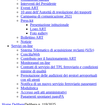
Interventi del Presidente
Eventi ART
10 anni dell’Autorità di regolazione dei trasporti
Campagna di comunicazione 2021
Press-kit
Presentazione istituzionale
Logo ART
Foto gallery
Bollettino ART
Notizie
Servizi on-line
Sistema Telematico di acquisizione reclami (SiTe)
ConciliaWeb
Contributo per il funzionamento ART
Monitoraggi on-line
Contratti di servizio del TPL ferroviario e condizioni
minime di qualità
Prenotazione delle audizioni dei gestori aeroportuali
con gli utenti
Notifica di un nuovo servizio ferroviario passeggeri
Modulistica
Accesso agli atti amministrativi
Pagamenti spontanei pagoPA
Home
Delibere
Delibera n. 119/2025