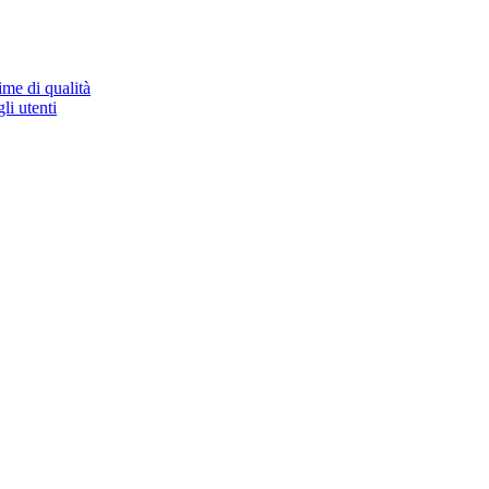
ime di qualità
li utenti