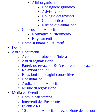
Altri organismi
Consigliere giuridico
Advisory board
Collegio dei revisori
Garante etico
Nucleo di valutazione
Che cosa fa l’Autorità
Normativa di riferimento
Regolamenti
Come si finanzia l’Autorità
Delibere
Atti e Documenti
Accordi e Protocolli d’intesa
Atti di segnalazione
Pareri, osservazioni RdA e altre comunicazioni
Relazioni annuali
Relazioni su indagini conoscitive
Consultazioni
Audizioni dell’Autorità
Misure di regolazione
Media ed Eventi
Comunicati stampa
Interventi del Presidente
Eventi ART
10 anni dell’Autorità di regolazione dei trasporti