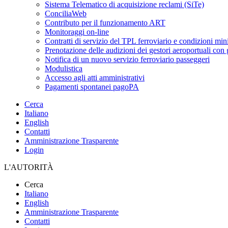
Sistema Telematico di acquisizione reclami (SiTe)
ConciliaWeb
Contributo per il funzionamento ART
Monitoraggi on-line
Contratti di servizio del TPL ferroviario e condizioni min
Prenotazione delle audizioni dei gestori aeroportuali con g
Notifica di un nuovo servizio ferroviario passeggeri
Modulistica
Accesso agli atti amministrativi
Pagamenti spontanei pagoPA
Cerca
Italiano
English
Contatti
Amministrazione Trasparente
Login
L'AUTORITÀ
Cerca
Italiano
English
Amministrazione Trasparente
Contatti