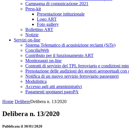
Campagna di comunicazione 2021
Press-kit
Presentazione istituzionale
Logo ART
Foto gallery
Bollettino ART
Notizie
Servizi on-line
Sistema Telematico di acquisizione reclami (SiTe)
ConciliaWeb
Contributo per il funzionamento ART
Monitoraggi on-line
Contratti di servizio del TPL ferroviario e condizioni min
Prenotazione delle audizioni dei gestori aeroportuali con g
Notifica di un nuovo servizio ferroviario passeggeri
Modulistica
Accesso agli atti amministrativi
Pagamenti spontanei pagoPA
Home
Delibere
Delibera n. 13/2020
Delibera n. 13/2020
Pubblicata il 30/01/2020