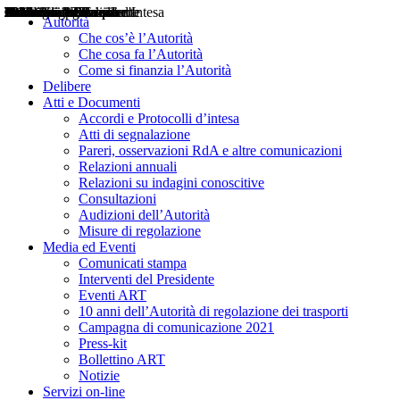
Delibere
Pareri
Consultazioni
Audizioni
Atti di Segnalazione
Accordi e Protocolli d'Intesa
Relazioni annuali
Misure di regolazione
Notizie
Comunicati Stampa
Bollettini ART
Convegni ART
Interviste del Presidente
Articoli in primo piano
Interventi del Presidente
2004
2005
2010
2013
2014
2015
2016
2017
2018
2019
202
2020
2021
2022
2023
2024
2025
2026
Aereo
Marittimo
Terrestre
Autorità
Che cos’è l’Autorità
Che cosa fa l’Autorità
Come si finanzia l’Autorità
Delibere
Atti e Documenti
Accordi e Protocolli d’intesa
Atti di segnalazione
Pareri, osservazioni RdA e altre comunicazioni
Relazioni annuali
Relazioni su indagini conoscitive
Consultazioni
Audizioni dell’Autorità
Misure di regolazione
Media ed Eventi
Comunicati stampa
Interventi del Presidente
Eventi ART
10 anni dell’Autorità di regolazione dei trasporti
Campagna di comunicazione 2021
Press-kit
Bollettino ART
Notizie
Servizi on-line