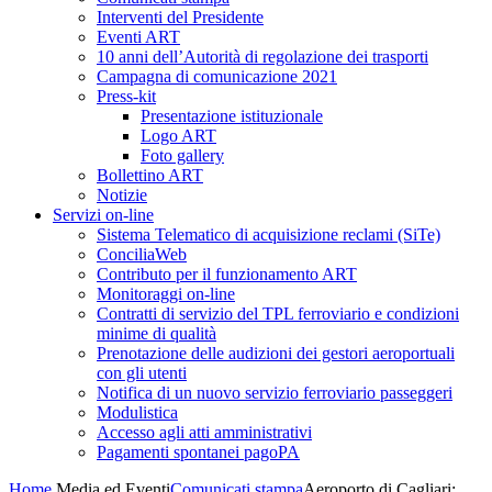
Interventi del Presidente
Eventi ART
10 anni dell’Autorità di regolazione dei trasporti
Campagna di comunicazione 2021
Press-kit
Presentazione istituzionale
Logo ART
Foto gallery
Bollettino ART
Notizie
Servizi on-line
Sistema Telematico di acquisizione reclami (SiTe)
ConciliaWeb
Contributo per il funzionamento ART
Monitoraggi on-line
Contratti di servizio del TPL ferroviario e condizioni
minime di qualità
Prenotazione delle audizioni dei gestori aeroportuali
con gli utenti
Notifica di un nuovo servizio ferroviario passeggeri
Modulistica
Accesso agli atti amministrativi
Pagamenti spontanei pagoPA
Home
Media ed Eventi
Comunicati stampa
Aeroporto di Cagliari: