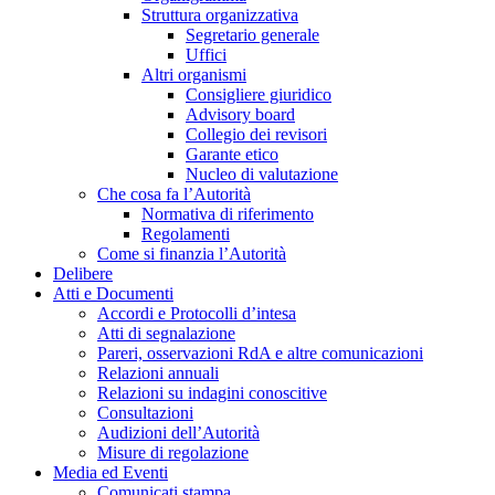
Struttura organizzativa
Segretario generale
Uffici
Altri organismi
Consigliere giuridico
Advisory board
Collegio dei revisori
Garante etico
Nucleo di valutazione
Che cosa fa l’Autorità
Normativa di riferimento
Regolamenti
Come si finanzia l’Autorità
Delibere
Atti e Documenti
Accordi e Protocolli d’intesa
Atti di segnalazione
Pareri, osservazioni RdA e altre comunicazioni
Relazioni annuali
Relazioni su indagini conoscitive
Consultazioni
Audizioni dell’Autorità
Misure di regolazione
Media ed Eventi
Comunicati stampa