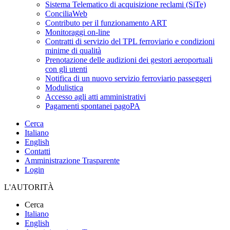
Sistema Telematico di acquisizione reclami (SiTe)
ConciliaWeb
Contributo per il funzionamento ART
Monitoraggi on-line
Contratti di servizio del TPL ferroviario e condizioni
minime di qualità
Prenotazione delle audizioni dei gestori aeroportuali
con gli utenti
Notifica di un nuovo servizio ferroviario passeggeri
Modulistica
Accesso agli atti amministrativi
Pagamenti spontanei pagoPA
Cerca
Italiano
English
Contatti
Amministrazione Trasparente
Login
L'AUTORITÀ
Cerca
Italiano
English