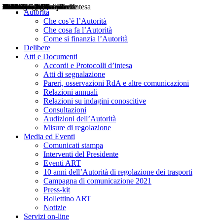
Delibere
Pareri
Consultazioni
Audizioni
Atti di Segnalazione
Accordi e Protocolli d'Intesa
Relazioni annuali
Misure di regolazione
Notizie
Comunicati Stampa
Bollettini ART
Convegni ART
Interviste del Presidente
Articoli in primo piano
Interventi del Presidente
2004
2005
2010
2013
2014
2015
2016
2017
2018
2019
202
2020
2021
2022
2023
2024
2025
2026
Aereo
Marittimo
Terrestre
Autorità
Che cos’è l’Autorità
Che cosa fa l’Autorità
Come si finanzia l’Autorità
Delibere
Atti e Documenti
Accordi e Protocolli d’intesa
Atti di segnalazione
Pareri, osservazioni RdA e altre comunicazioni
Relazioni annuali
Relazioni su indagini conoscitive
Consultazioni
Audizioni dell’Autorità
Misure di regolazione
Media ed Eventi
Comunicati stampa
Interventi del Presidente
Eventi ART
10 anni dell’Autorità di regolazione dei trasporti
Campagna di comunicazione 2021
Press-kit
Bollettino ART
Notizie
Servizi on-line