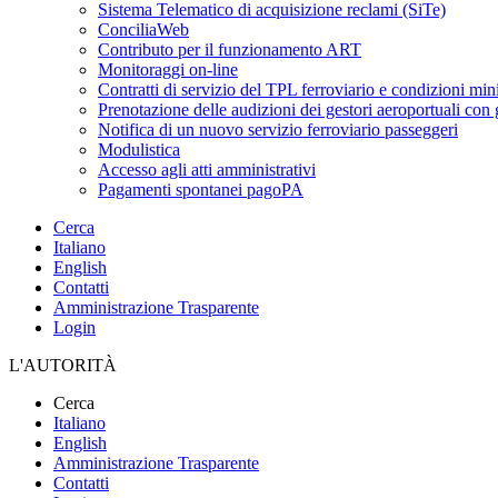
Sistema Telematico di acquisizione reclami (SiTe)
ConciliaWeb
Contributo per il funzionamento ART
Monitoraggi on-line
Contratti di servizio del TPL ferroviario e condizioni min
Prenotazione delle audizioni dei gestori aeroportuali con g
Notifica di un nuovo servizio ferroviario passeggeri
Modulistica
Accesso agli atti amministrativi
Pagamenti spontanei pagoPA
Cerca
Italiano
English
Contatti
Amministrazione Trasparente
Login
L'AUTORITÀ
Cerca
Italiano
English
Amministrazione Trasparente
Contatti