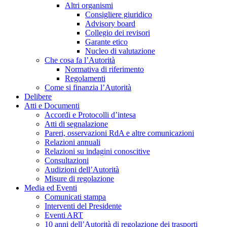
Altri organismi
Consigliere giuridico
Advisory board
Collegio dei revisori
Garante etico
Nucleo di valutazione
Che cosa fa l’Autorità
Normativa di riferimento
Regolamenti
Come si finanzia l’Autorità
Delibere
Atti e Documenti
Accordi e Protocolli d’intesa
Atti di segnalazione
Pareri, osservazioni RdA e altre comunicazioni
Relazioni annuali
Relazioni su indagini conoscitive
Consultazioni
Audizioni dell’Autorità
Misure di regolazione
Media ed Eventi
Comunicati stampa
Interventi del Presidente
Eventi ART
10 anni dell’Autorità di regolazione dei trasporti