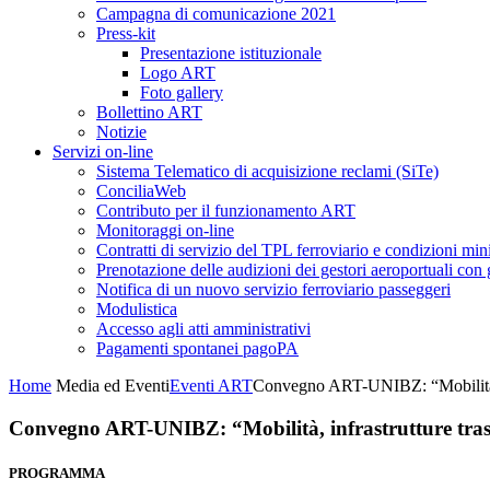
Campagna di comunicazione 2021
Press-kit
Presentazione istituzionale
Logo ART
Foto gallery
Bollettino ART
Notizie
Servizi on-line
Sistema Telematico di acquisizione reclami (SiTe)
ConciliaWeb
Contributo per il funzionamento ART
Monitoraggi on-line
Contratti di servizio del TPL ferroviario e condizioni min
Prenotazione delle audizioni dei gestori aeroportuali con g
Notifica di un nuovo servizio ferroviario passeggeri
Modulistica
Accesso agli atti amministrativi
Pagamenti spontanei pagoPA
Home
Media ed Eventi
Eventi ART
Convegno ART-UNIBZ: “Mobilità, inf
Convegno ART-UNIBZ: “Mobilità, infrastrutture traspor
PROGRAMMA