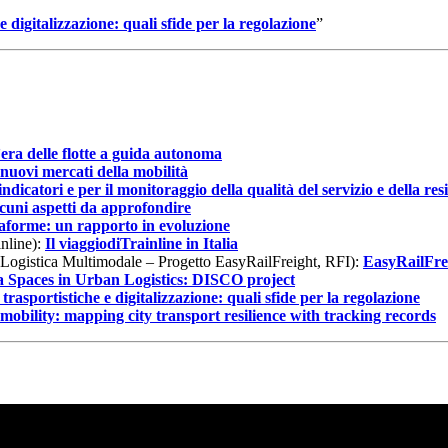
e digitalizzazione: quali sfide per la regolazione
”
’era delle flotte a guida autonoma
nuovi mercati della mobilità
ndicatori e per il monitoraggio della qualità del servizio e della res
cuni aspetti da approfondire
taforme: un rapporto in evoluzione
nline):
Il viaggiodiTrainline in Italia
 Logistica Multimodale – Progetto EasyRailFreight, RFI):
EasyRailFrei
 Spaces in Urban Logistics: DISCO project
 trasportistiche e digitalizzazione: quali sfide per la regolazione
obility: mapping city transport resilience with tracking records