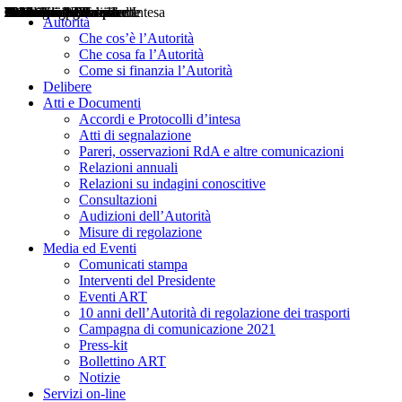
Delibere
Pareri
Consultazioni
Audizioni
Atti di Segnalazione
Accordi e Protocolli d'Intesa
Relazioni annuali
Misure di regolazione
Notizie
Comunicati Stampa
Bollettini ART
Convegni ART
Interviste del Presidente
Articoli in primo piano
Interventi del Presidente
2004
2005
2010
2013
2014
2015
2016
2017
2018
2019
202
2020
2021
2022
2023
2024
2025
2026
Aereo
Marittimo
Terrestre
Autorità
Che cos’è l’Autorità
Che cosa fa l’Autorità
Come si finanzia l’Autorità
Delibere
Atti e Documenti
Accordi e Protocolli d’intesa
Atti di segnalazione
Pareri, osservazioni RdA e altre comunicazioni
Relazioni annuali
Relazioni su indagini conoscitive
Consultazioni
Audizioni dell’Autorità
Misure di regolazione
Media ed Eventi
Comunicati stampa
Interventi del Presidente
Eventi ART
10 anni dell’Autorità di regolazione dei trasporti
Campagna di comunicazione 2021
Press-kit
Bollettino ART
Notizie
Servizi on-line