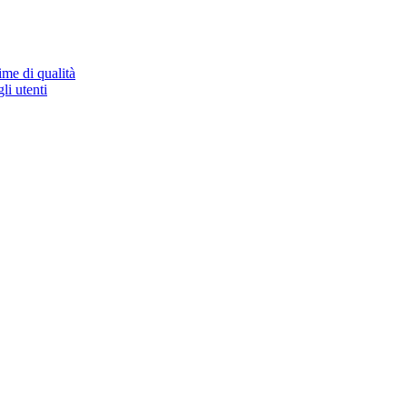
ime di qualità
li utenti