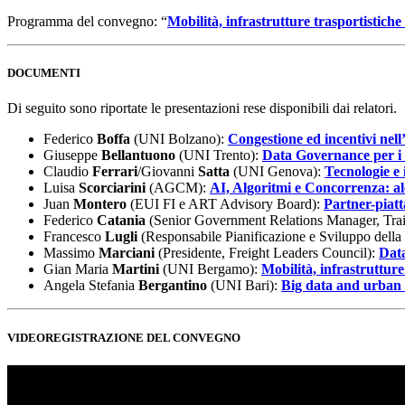
Programma del convegno: “
Mobilità, infrastrutture trasportistiche 
DOCUMENTI
Di seguito sono riportate le presentazioni rese disponibili dai relatori.
Federico
Boffa
(UNI Bolzano):
Congestione ed incentivi nell
Giuseppe
Bellantuono
(UNI Trento):
Data Governance per i 
Claudio
Ferrari
/Giovanni
Satta
(UNI Genova):
Tecnologie e i
Luisa
Scorciarini
(AGCM):
AI, Algoritmi e Concorrenza: al
Juan
Montero
(EUI FI e ART Advisory Board):
Partner-piat
Federico
Catania
(Senior Government Relations Manager, Trai
Francesco
Lugli
(Responsabile Pianificazione e Sviluppo della
Massimo
Marciani
(Presidente, Freight Leaders Council):
Data
Gian Maria
Martini
(UNI Bergamo):
Mobilità, infrastrutture
Angela Stefania
Bergantino
(UNI Bari):
Big data and urban m
VIDEOREGISTRAZIONE DEL CONVEGNO