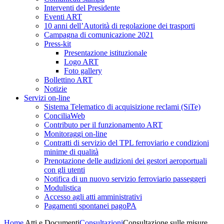
Interventi del Presidente
Eventi ART
10 anni dell’Autorità di regolazione dei trasporti
Campagna di comunicazione 2021
Press-kit
Presentazione istituzionale
Logo ART
Foto gallery
Bollettino ART
Notizie
Servizi on-line
Sistema Telematico di acquisizione reclami (SiTe)
ConciliaWeb
Contributo per il funzionamento ART
Monitoraggi on-line
Contratti di servizio del TPL ferroviario e condizioni
minime di qualità
Prenotazione delle audizioni dei gestori aeroportuali
con gli utenti
Notifica di un nuovo servizio ferroviario passeggeri
Modulistica
Accesso agli atti amministrativi
Pagamenti spontanei pagoPA
Home
Atti e Documenti
Consultazioni
Consultazione sulle misure