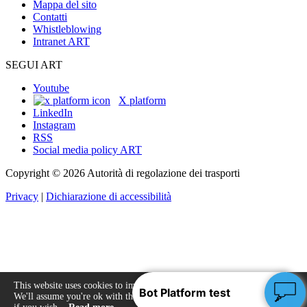
Mappa del sito
Contatti
Whistleblowing
Intranet ART
SEGUI ART
Youtube
X platform
LinkedIn
Instagram
RSS
Social media policy ART
Copyright © 2026 Autorità di regolazione dei trasporti
Privacy
|
Dichiarazione di accessibilità
This website uses cookies to improve your experience.
We'll assume you're ok with this, but you can opt-out
Accept