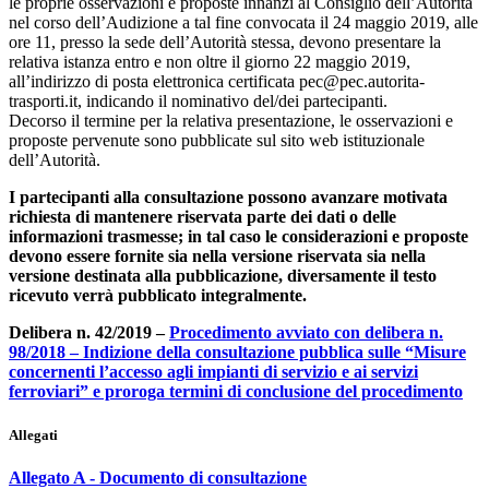
le proprie osservazioni e proposte innanzi al Consiglio dell’Autorità
nel corso dell’Audizione a tal fine convocata il 24 maggio 2019, alle
ore 11, presso la sede dell’Autorità stessa, devono presentare la
relativa istanza entro e non oltre il giorno 22 maggio 2019,
all’indirizzo di posta elettronica certificata pec@pec.autorita-
trasporti.it, indicando il nominativo del/dei partecipanti.
Decorso il termine per la relativa presentazione, le osservazioni e
proposte pervenute sono pubblicate sul sito web istituzionale
dell’Autorità.
I partecipanti alla consultazione possono avanzare motivata
richiesta di mantenere riservata parte dei dati o delle
informazioni trasmesse; in tal caso le considerazioni e proposte
devono essere fornite sia nella versione riservata sia nella
versione destinata alla pubblicazione, diversamente il testo
ricevuto verrà pubblicato integralmente.
Delibera n. 42/2019 –
Procedimento avviato con delibera n.
98/2018 – Indizione della consultazione pubblica sulle “Misure
concernenti l’accesso agli impianti di servizio e ai servizi
ferroviari” e proroga termini di conclusione del procedimento
Allegati
Allegato A - Documento di consultazione