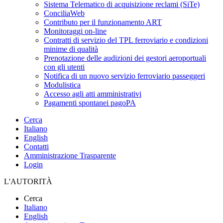
Sistema Telematico di acquisizione reclami (SiTe)
ConciliaWeb
Contributo per il funzionamento ART
Monitoraggi on-line
Contratti di servizio del TPL ferroviario e condizioni
minime di qualità
Prenotazione delle audizioni dei gestori aeroportuali
con gli utenti
Notifica di un nuovo servizio ferroviario passeggeri
Modulistica
Accesso agli atti amministrativi
Pagamenti spontanei pagoPA
Cerca
Italiano
English
Contatti
Amministrazione Trasparente
Login
L'AUTORITÀ
Cerca
Italiano
English