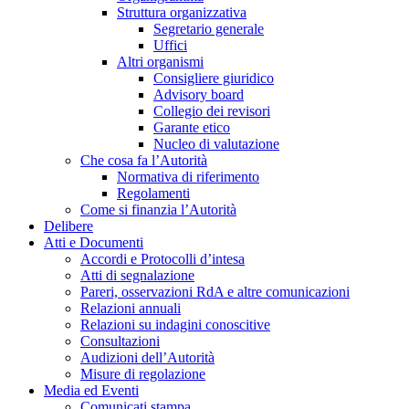
Struttura organizzativa
Segretario generale
Uffici
Altri organismi
Consigliere giuridico
Advisory board
Collegio dei revisori
Garante etico
Nucleo di valutazione
Che cosa fa l’Autorità
Normativa di riferimento
Regolamenti
Come si finanzia l’Autorità
Delibere
Atti e Documenti
Accordi e Protocolli d’intesa
Atti di segnalazione
Pareri, osservazioni RdA e altre comunicazioni
Relazioni annuali
Relazioni su indagini conoscitive
Consultazioni
Audizioni dell’Autorità
Misure di regolazione
Media ed Eventi
Comunicati stampa