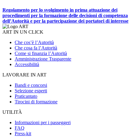
Regolamento per lo svolgimento in prima attuazione dei
procedimenti per la formazione delle decisioni di competenza
dell’Autorità e per la partecipazione dei portatori di interesse
ART IN UN CLICK
Che cos’è l’Autorità
Che cosa fa l’Autorità
Come si finanzia l’Autorità
Amministrazione Trasparente
Accessibilità
LAVORARE IN ART
Bandi e concorsi
Selezione esperti
Praticantato
Tirocini di formazione
UTILITÀ
Informazioni per i passeggeri
FAQ
Press-kit