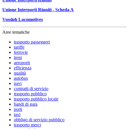
Unione Interporti Riuniti - Scheda A
Vossloh Locomotives
Aree tematiche
trasporto passeggeri
tariffe
ferrovie
treni
aeroporti
efficienza
qualità
autobus
navi
contratti di servizio
trasporto pubblico
trasporto pubblico locale
bandi di gara
porti
taxi
obbligo di servizio pubblico
trasporto merci