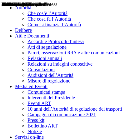
Delibere
Pareri
Consultazioni
Audizioni
Atti di Segnalazione
Accordi e Protocolli d'Intesa
Relazioni annuali
Misure di regolazione
Notizie
Comunicati Stampa
Bollettini ART
Convegni ART
Interviste del Presidente
Articoli in primo piano
Interventi del Presidente
2004
2005
2010
2013
2014
2015
2016
2017
2018
2019
202
2020
2021
2022
2023
2024
2025
2026
Aereo
Marittimo
Terrestre
Autorità
Che cos’è l’Autorità
Che cosa fa l’Autorità
Come si finanzia l’Autorità
Delibere
Atti e Documenti
Accordi e Protocolli d’intesa
Atti di segnalazione
Pareri, osservazioni RdA e altre comunicazioni
Relazioni annuali
Relazioni su indagini conoscitive
Consultazioni
Audizioni dell’Autorità
Misure di regolazione
Media ed Eventi
Comunicati stampa
Interventi del Presidente
Eventi ART
10 anni dell’Autorità di regolazione dei trasporti
Campagna di comunicazione 2021
Press-kit
Bollettino ART
Notizie
Servizi on-line