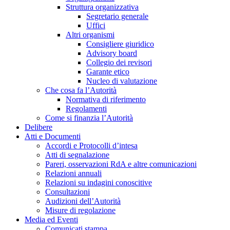
Struttura organizzativa
Segretario generale
Uffici
Altri organismi
Consigliere giuridico
Advisory board
Collegio dei revisori
Garante etico
Nucleo di valutazione
Che cosa fa l’Autorità
Normativa di riferimento
Regolamenti
Come si finanzia l’Autorità
Delibere
Atti e Documenti
Accordi e Protocolli d’intesa
Atti di segnalazione
Pareri, osservazioni RdA e altre comunicazioni
Relazioni annuali
Relazioni su indagini conoscitive
Consultazioni
Audizioni dell’Autorità
Misure di regolazione
Media ed Eventi
Comunicati stampa