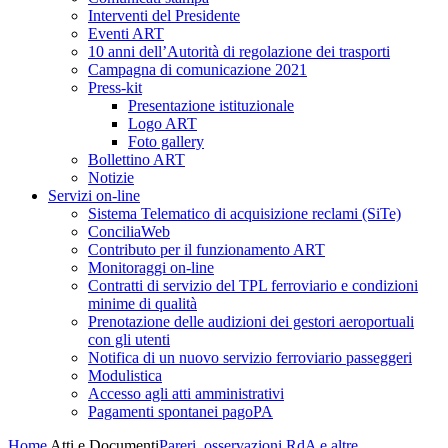
Interventi del Presidente
Eventi ART
10 anni dell’Autorità di regolazione dei trasporti
Campagna di comunicazione 2021
Press-kit
Presentazione istituzionale
Logo ART
Foto gallery
Bollettino ART
Notizie
Servizi on-line
Sistema Telematico di acquisizione reclami (SiTe)
ConciliaWeb
Contributo per il funzionamento ART
Monitoraggi on-line
Contratti di servizio del TPL ferroviario e condizioni
minime di qualità
Prenotazione delle audizioni dei gestori aeroportuali
con gli utenti
Notifica di un nuovo servizio ferroviario passeggeri
Modulistica
Accesso agli atti amministrativi
Pagamenti spontanei pagoPA
Home
Atti e Documenti
Pareri, osservazioni RdA e altre