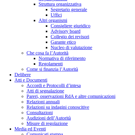
Struttura organizzativa
Segretario generale
Uffici
Altri organismi
Consigliere giuridico
Advisory board
Collegio dei revisori
Garante etico
Nucleo di valutazione
Che cosa fa l’Autorità
Normativa di riferimento
Regolamenti
Come si finanzia l’Autorità
Delibere
Atti e Documenti
Accordi e Protocolli d’intesa
Atti di segnalazione
Pareri, osservazioni RdA e altre comunicazioni
Relazioni annuali
Relazioni su indagini conoscitive
Consultazioni
Audizioni dell’Autorità
Misure di regolazione
Media ed Eventi
Comunicati stampa