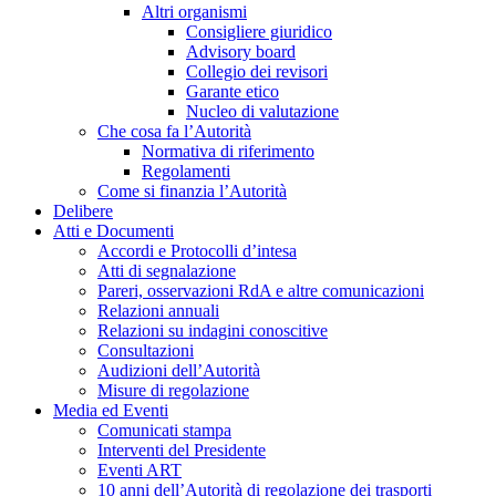
Altri organismi
Consigliere giuridico
Advisory board
Collegio dei revisori
Garante etico
Nucleo di valutazione
Che cosa fa l’Autorità
Normativa di riferimento
Regolamenti
Come si finanzia l’Autorità
Delibere
Atti e Documenti
Accordi e Protocolli d’intesa
Atti di segnalazione
Pareri, osservazioni RdA e altre comunicazioni
Relazioni annuali
Relazioni su indagini conoscitive
Consultazioni
Audizioni dell’Autorità
Misure di regolazione
Media ed Eventi
Comunicati stampa
Interventi del Presidente
Eventi ART
10 anni dell’Autorità di regolazione dei trasporti