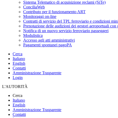
Sistema Telematico di acquisizione reclami (SiTe)
ConciliaWeb
Contributo per il funzionamento ART
Monitoraggi on-line
Contratti di servizio del TPL ferroviario e condizioni min
Prenotazione delle audizioni dei gestori aeroportuali con g
Notifica di un nuovo servizio ferroviario passeggeri
Modulistica
Accesso agli atti amministrativi
Pagamenti spontanei pagoPA
Cerca
Italiano
English
Contatti
Amministrazione Trasparente
Login
L'AUTORITÀ
Cerca
Italiano
English
Amministrazione Trasparente
Contatti