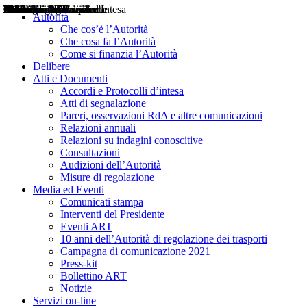
Delibere
Pareri
Consultazioni
Audizioni
Atti di Segnalazione
Accordi e Protocolli d'Intesa
Relazioni annuali
Misure di regolazione
Notizie
Comunicati Stampa
Bollettini ART
Convegni ART
Interviste del Presidente
Articoli in primo piano
Interventi del Presidente
2004
2005
2010
2013
2014
2015
2016
2017
2018
2019
202
2020
2021
2022
2023
2024
2025
2026
Aereo
Marittimo
Terrestre
Autorità
Che cos’è l’Autorità
Che cosa fa l’Autorità
Come si finanzia l’Autorità
Delibere
Atti e Documenti
Accordi e Protocolli d’intesa
Atti di segnalazione
Pareri, osservazioni RdA e altre comunicazioni
Relazioni annuali
Relazioni su indagini conoscitive
Consultazioni
Audizioni dell’Autorità
Misure di regolazione
Media ed Eventi
Comunicati stampa
Interventi del Presidente
Eventi ART
10 anni dell’Autorità di regolazione dei trasporti
Campagna di comunicazione 2021
Press-kit
Bollettino ART
Notizie
Servizi on-line