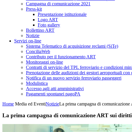
Campagna di comunicazione 2021
Press-kit
Presentazione istituzionale
Logo ART
Foto gallery
Bollettino ART
Notizie
Servizi on-line
Sistema Telematico di acquisizione reclami (SiTe)
ConciliaWeb
Contributo per il funzionamento ART
Monitoraggi on-line
Contratti di servizio del TPL ferroviario e condizioni min
Prenotazione delle audizioni dei gestori aeroportuali con g
Notifica di un nuovo servizio ferroviario passeggeri
Modulistica
Accesso agli atti amministrativi
Pagamenti spontanei pagoPA
Home
Media ed Eventi
Notizie
La prima campagna di comunicazione ART
La prima campagna di comunicazione ART sui diritti d