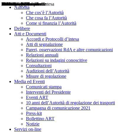
Delibere
Pareri
Consultazioni
Audizioni
Atti di Segnalazione
Accordi e Protocolli d'Intesa
Relazioni annuali
Misure di regolazione
Notizie
Comunicati Stampa
Bollettini ART
Convegni ART
Interviste del Presidente
Articoli in primo piano
Interventi del Presidente
2004
2005
2010
2013
2014
2015
2016
2017
2018
2019
202
2020
2021
2022
2023
2024
2025
2026
Aereo
Marittimo
Terrestre
Autorità
Che cos’è l’Autorità
Che cosa fa l’Autorità
Come si finanzia l’Autorità
Delibere
Atti e Documenti
Accordi e Protocolli d’intesa
Atti di segnalazione
Pareri, osservazioni RdA e altre comunicazioni
Relazioni annuali
Relazioni su indagini conoscitive
Consultazioni
Audizioni dell’Autorità
Misure di regolazione
Media ed Eventi
Comunicati stampa
Interventi del Presidente
Eventi ART
10 anni dell’Autorità di regolazione dei trasporti
Campagna di comunicazione 2021
Press-kit
Bollettino ART
Notizie
Servizi on-line