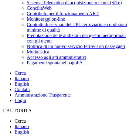
Sistema Telematico di acquisizione reclami (SiTe)
ConciliaWeb
Contributo per il funzionamento ART
Monitoraggi on-line
Contratti di servizio del TPL ferroviario e condizioni
minime di qualità
Prenotazione delle audizioni dei gestori aeroportuali
con gli utenti
Notifica di un nuovo servizio ferroviario passeggeri
Modulistica
Accesso agli atti amministrativi
Pagamenti spontanei pagoPA
Cerca
Italiano
English
Contatti
Amministrazione Trasparente
Login
L'AUTORITÀ
Cerca
Italiano
English