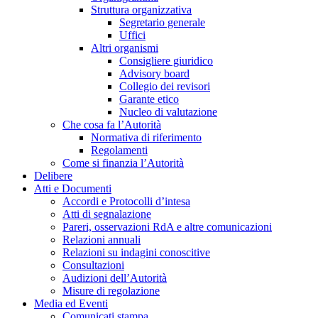
Struttura organizzativa
Segretario generale
Uffici
Altri organismi
Consigliere giuridico
Advisory board
Collegio dei revisori
Garante etico
Nucleo di valutazione
Che cosa fa l’Autorità
Normativa di riferimento
Regolamenti
Come si finanzia l’Autorità
Delibere
Atti e Documenti
Accordi e Protocolli d’intesa
Atti di segnalazione
Pareri, osservazioni RdA e altre comunicazioni
Relazioni annuali
Relazioni su indagini conoscitive
Consultazioni
Audizioni dell’Autorità
Misure di regolazione
Media ed Eventi
Comunicati stampa