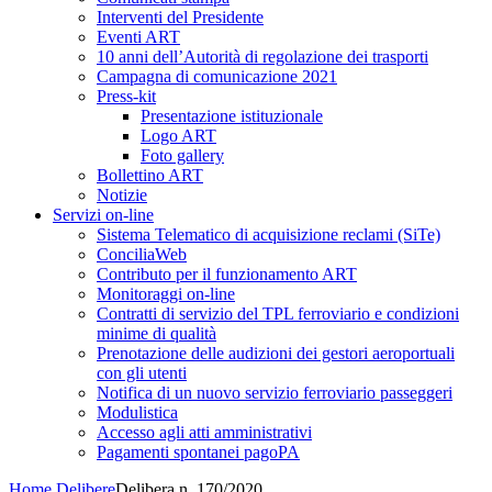
Interventi del Presidente
Eventi ART
10 anni dell’Autorità di regolazione dei trasporti
Campagna di comunicazione 2021
Press-kit
Presentazione istituzionale
Logo ART
Foto gallery
Bollettino ART
Notizie
Servizi on-line
Sistema Telematico di acquisizione reclami (SiTe)
ConciliaWeb
Contributo per il funzionamento ART
Monitoraggi on-line
Contratti di servizio del TPL ferroviario e condizioni
minime di qualità
Prenotazione delle audizioni dei gestori aeroportuali
con gli utenti
Notifica di un nuovo servizio ferroviario passeggeri
Modulistica
Accesso agli atti amministrativi
Pagamenti spontanei pagoPA
Home
Delibere
Delibera n. 170/2020