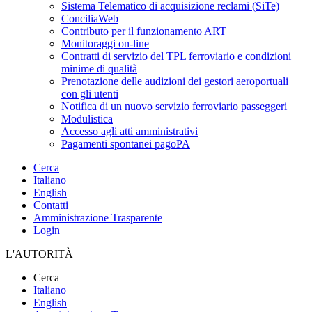
Sistema Telematico di acquisizione reclami (SiTe)
ConciliaWeb
Contributo per il funzionamento ART
Monitoraggi on-line
Contratti di servizio del TPL ferroviario e condizioni
minime di qualità
Prenotazione delle audizioni dei gestori aeroportuali
con gli utenti
Notifica di un nuovo servizio ferroviario passeggeri
Modulistica
Accesso agli atti amministrativi
Pagamenti spontanei pagoPA
Cerca
Italiano
English
Contatti
Amministrazione Trasparente
Login
L'AUTORITÀ
Cerca
Italiano
English