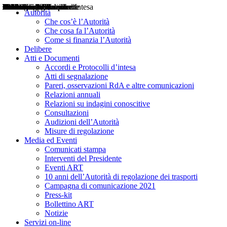
Delibere
Pareri
Consultazioni
Audizioni
Atti di Segnalazione
Accordi e Protocolli d'Intesa
Relazioni annuali
Misure di regolazione
Notizie
Comunicati Stampa
Bollettini ART
Convegni ART
Interviste del Presidente
Articoli in primo piano
Interventi del Presidente
2004
2005
2010
2013
2014
2015
2016
2017
2018
2019
202
2020
2021
2022
2023
2024
2025
2026
Aereo
Marittimo
Terrestre
Autorità
Che cos’è l’Autorità
Che cosa fa l’Autorità
Come si finanzia l’Autorità
Delibere
Atti e Documenti
Accordi e Protocolli d’intesa
Atti di segnalazione
Pareri, osservazioni RdA e altre comunicazioni
Relazioni annuali
Relazioni su indagini conoscitive
Consultazioni
Audizioni dell’Autorità
Misure di regolazione
Media ed Eventi
Comunicati stampa
Interventi del Presidente
Eventi ART
10 anni dell’Autorità di regolazione dei trasporti
Campagna di comunicazione 2021
Press-kit
Bollettino ART
Notizie
Servizi on-line