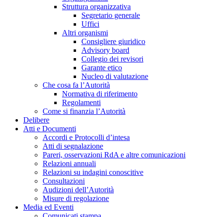
Struttura organizzativa
Segretario generale
Uffici
Altri organismi
Consigliere giuridico
Advisory board
Collegio dei revisori
Garante etico
Nucleo di valutazione
Che cosa fa l’Autorità
Normativa di riferimento
Regolamenti
Come si finanzia l’Autorità
Delibere
Atti e Documenti
Accordi e Protocolli d’intesa
Atti di segnalazione
Pareri, osservazioni RdA e altre comunicazioni
Relazioni annuali
Relazioni su indagini conoscitive
Consultazioni
Audizioni dell’Autorità
Misure di regolazione
Media ed Eventi
Comunicati stampa