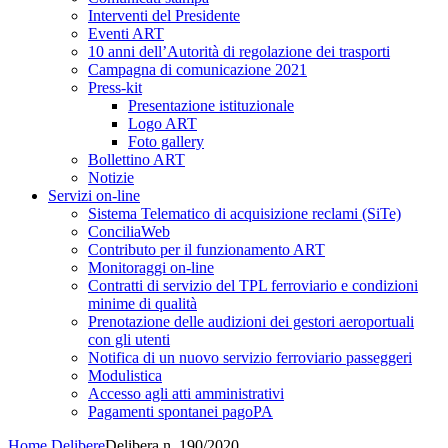
Interventi del Presidente
Eventi ART
10 anni dell’Autorità di regolazione dei trasporti
Campagna di comunicazione 2021
Press-kit
Presentazione istituzionale
Logo ART
Foto gallery
Bollettino ART
Notizie
Servizi on-line
Sistema Telematico di acquisizione reclami (SiTe)
ConciliaWeb
Contributo per il funzionamento ART
Monitoraggi on-line
Contratti di servizio del TPL ferroviario e condizioni
minime di qualità
Prenotazione delle audizioni dei gestori aeroportuali
con gli utenti
Notifica di un nuovo servizio ferroviario passeggeri
Modulistica
Accesso agli atti amministrativi
Pagamenti spontanei pagoPA
Home
Delibere
Delibera n. 190/2020