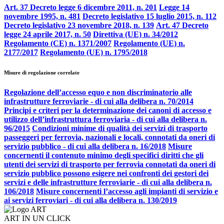
Art. 37 Decreto legge 6 dicembre 2011, n. 201
Legge 14
novembre 1995, n. 481
Decreto legislativo 15 luglio 2015, n. 112
Decreto legislativo 23 novembre 2018, n. 139
Art. 47 Decreto
legge 24 aprile 2017, n. 50
Direttiva (UE) n. 34/2012
Regolamento (CE) n. 1371/2007
Regolamento (UE) n.
2177/2017
Regolamento (UE) n. 1795/2018
Misure di regolazione correlate
Regolazione dell’accesso equo e non discriminatorio alle
infrastrutture ferroviarie - di cui alla delibera n. 70/2014
Principi e criteri per la determinazione dei canoni di accesso e
utilizzo dell’infrastruttura ferroviaria - di cui alla delibera n.
96/2015
Condizioni minime di qualità dei servizi di trasporto
passeggeri per ferrovia, nazionali e locali, connotati da oneri di
servizio pubblico - di cui alla delibera n. 16/2018
Misure
concernenti il contenuto minimo degli specifici diritti che gli
utenti dei servizi di trasporto per ferrovia connotati da oneri di
servizio pubblico possono esigere nei confronti dei gestori dei
servizi e delle infrastrutture ferroviarie - di cui alla delibera n.
106/2018
Misure concernenti l’accesso agli impianti di servizio e
ai servizi ferroviari - di cui alla delibera n. 130/2019
ART IN UN CLICK