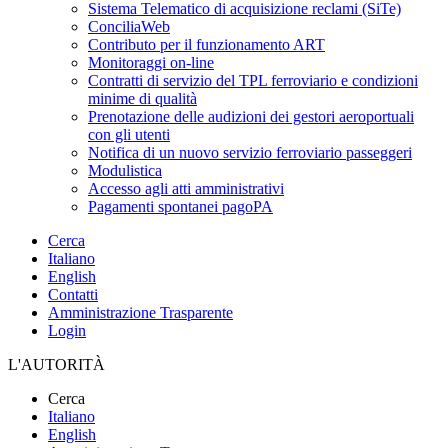
Sistema Telematico di acquisizione reclami (SiTe)
ConciliaWeb
Contributo per il funzionamento ART
Monitoraggi on-line
Contratti di servizio del TPL ferroviario e condizioni
minime di qualità
Prenotazione delle audizioni dei gestori aeroportuali
con gli utenti
Notifica di un nuovo servizio ferroviario passeggeri
Modulistica
Accesso agli atti amministrativi
Pagamenti spontanei pagoPA
Cerca
Italiano
English
Contatti
Amministrazione Trasparente
Login
L'AUTORITÀ
Cerca
Italiano
English