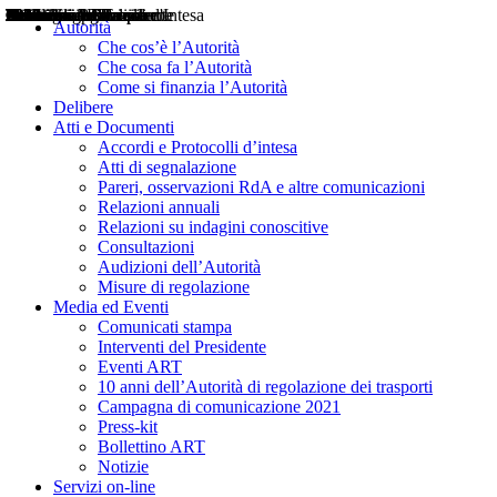
Delibere
Pareri
Consultazioni
Audizioni
Atti di Segnalazione
Accordi e Protocolli d'Intesa
Relazioni annuali
Misure di regolazione
Notizie
Comunicati Stampa
Bollettini ART
Convegni ART
Interviste del Presidente
Articoli in primo piano
Interventi del Presidente
2004
2005
2010
2013
2014
2015
2016
2017
2018
2019
202
2020
2021
2022
2023
2024
2025
2026
Aereo
Marittimo
Terrestre
Autorità
Che cos’è l’Autorità
Che cosa fa l’Autorità
Come si finanzia l’Autorità
Delibere
Atti e Documenti
Accordi e Protocolli d’intesa
Atti di segnalazione
Pareri, osservazioni RdA e altre comunicazioni
Relazioni annuali
Relazioni su indagini conoscitive
Consultazioni
Audizioni dell’Autorità
Misure di regolazione
Media ed Eventi
Comunicati stampa
Interventi del Presidente
Eventi ART
10 anni dell’Autorità di regolazione dei trasporti
Campagna di comunicazione 2021
Press-kit
Bollettino ART
Notizie
Servizi on-line