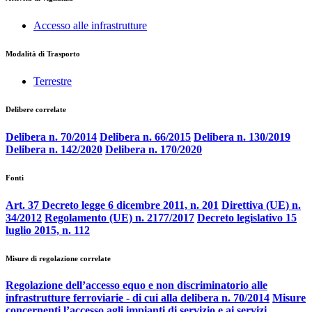
Accesso alle infrastrutture
Modalità di Trasporto
Terrestre
Delibere correlate
Delibera n. 70/2014
Delibera n. 66/2015
Delibera n. 130/2019
Delibera n. 142/2020
Delibera n. 170/2020
Fonti
Art. 37 Decreto legge 6 dicembre 2011, n. 201
Direttiva (UE) n.
34/2012
Regolamento (UE) n. 2177/2017
Decreto legislativo 15
luglio 2015, n. 112
Misure di regolazione correlate
Regolazione dell’accesso equo e non discriminatorio alle
infrastrutture ferroviarie - di cui alla delibera n. 70/2014
Misure
concernenti l’accesso agli impianti di servizio e ai servizi