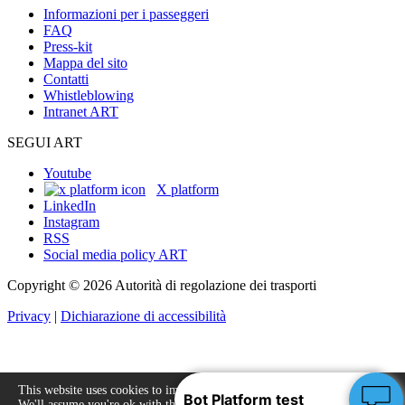
Informazioni per i passeggeri
FAQ
Press-kit
Mappa del sito
Contatti
Whistleblowing
Intranet ART
SEGUI ART
Youtube
X platform
LinkedIn
Instagram
RSS
Social media policy ART
Copyright © 2026 Autorità di regolazione dei trasporti
Privacy
|
Dichiarazione di accessibilità
This website uses cookies to improve your experience.
We'll assume you're ok with this, but you can opt-out