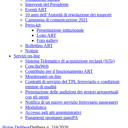
Interventi del Presidente
Eventi ART
10 anni dell’Autorità di regolazione dei trasporti
Campagna di comunicazione 2021
Press-kit
Presentazione istituzionale
Logo ART
Foto gallery
Bollettino ART
Notizie
Servizi on-line
Sistema Telematico di acquisizione reclami (SiTe)
ConciliaWeb
Contributo per il funzionamento ART
Monitoraggi on-line
Contratti di servizio del TPL ferroviario e condizioni
minime di qualità
Prenotazione delle audizioni dei gestori aeroportuali
con gli utenti
Notifica di un nuovo servizio ferroviario passeggeri
Modulistica
Accesso agli atti amministrativi
Pagamenti spontanei pagoPA
Home
Delibere
Delibera n. 216/2020