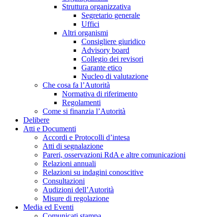
Struttura organizzativa
Segretario generale
Uffici
Altri organismi
Consigliere giuridico
Advisory board
Collegio dei revisori
Garante etico
Nucleo di valutazione
Che cosa fa l’Autorità
Normativa di riferimento
Regolamenti
Come si finanzia l’Autorità
Delibere
Atti e Documenti
Accordi e Protocolli d’intesa
Atti di segnalazione
Pareri, osservazioni RdA e altre comunicazioni
Relazioni annuali
Relazioni su indagini conoscitive
Consultazioni
Audizioni dell’Autorità
Misure di regolazione
Media ed Eventi
Comunicati stampa