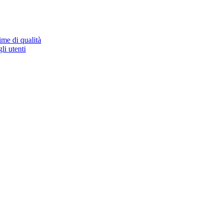
ime di qualità
li utenti