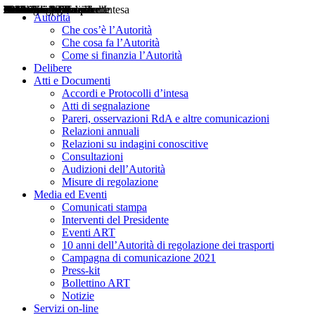
Delibere
Pareri
Consultazioni
Audizioni
Atti di Segnalazione
Accordi e Protocolli d'Intesa
Relazioni annuali
Misure di regolazione
Notizie
Comunicati Stampa
Bollettini ART
Convegni ART
Interviste del Presidente
Articoli in primo piano
Interventi del Presidente
2004
2005
2010
2013
2014
2015
2016
2017
2018
2019
202
2020
2021
2022
2023
2024
2025
2026
Aereo
Marittimo
Terrestre
Autorità
Che cos’è l’Autorità
Che cosa fa l’Autorità
Come si finanzia l’Autorità
Delibere
Atti e Documenti
Accordi e Protocolli d’intesa
Atti di segnalazione
Pareri, osservazioni RdA e altre comunicazioni
Relazioni annuali
Relazioni su indagini conoscitive
Consultazioni
Audizioni dell’Autorità
Misure di regolazione
Media ed Eventi
Comunicati stampa
Interventi del Presidente
Eventi ART
10 anni dell’Autorità di regolazione dei trasporti
Campagna di comunicazione 2021
Press-kit
Bollettino ART
Notizie
Servizi on-line