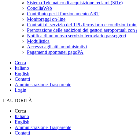
Sistema Telematico di acquisizione reclami (SiTe)
ConciliaWeb
Contributo per il funzionamento ART
Monitoraggi on-line
Contratti di servizio del TPL ferroviario e condizioni min
Prenotazione delle audizioni dei gestori aeroportuali con g
Notifica di un nuovo servizio ferroviario passeggeri
Modulistica
Accesso agli atti amministrativi
Pagamenti spontanei pagoPA
Cerca
Italiano
English
Contatti
Amministrazione Trasparente
Login
L'AUTORITÀ
Cerca
Italiano
English
Amministrazione Trasparente
Contatti