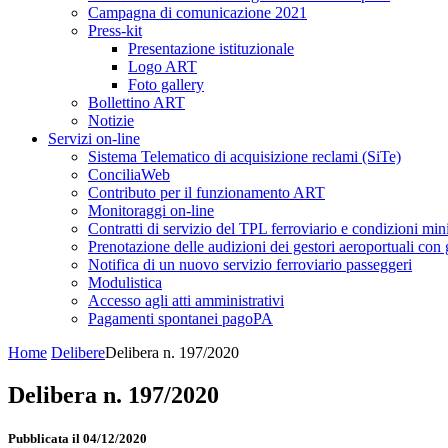
Campagna di comunicazione 2021
Press-kit
Presentazione istituzionale
Logo ART
Foto gallery
Bollettino ART
Notizie
Servizi on-line
Sistema Telematico di acquisizione reclami (SiTe)
ConciliaWeb
Contributo per il funzionamento ART
Monitoraggi on-line
Contratti di servizio del TPL ferroviario e condizioni min
Prenotazione delle audizioni dei gestori aeroportuali con g
Notifica di un nuovo servizio ferroviario passeggeri
Modulistica
Accesso agli atti amministrativi
Pagamenti spontanei pagoPA
Home
Delibere
Delibera n. 197/2020
Delibera n. 197/2020
Pubblicata il 04/12/2020