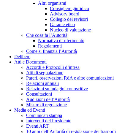
Altri organismi
Consigliere giuridico
Advisory board
Collegio dei revisori
Garante etico
Nucleo di valutazione
Che cosa fa l’Autorità
Normativa di riferimento
Regolamenti
Come si finanzia l’Autorità
Delibere
Atti e Documenti
Accordi e Protocolli d’intesa
Atti di segnalazione
Pareri, osservazioni RdA e altre comunicazioni
Relazioni annuali
Relazioni su indagini conoscitive
Consultazioni
Audizioni dell’Autorità
Misure di regolazione
Media ed Eventi
Comunicati stampa
Interventi del Presidente
Eventi ART
10 anni dell’Autorità di regolazione dei trasporti