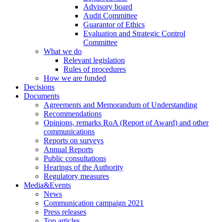
Advisory board
Audit Committee
Guarantor of Ethics
Evaluation and Strategic Control
Committee
What we do
Relevant legislation
Rules of procedures
How we are funded
Decisions
Documents
Agreements and Memorandum of Understanding
Recommendations
Opinions, remarks RoA (Report of Award) and other
communications
Reports on surveys
Annual Reports
Public consultations
Hearings of the Authority
Regulatory measures
Media&Events
News
Communication campaign 2021
Press releases
Top articles