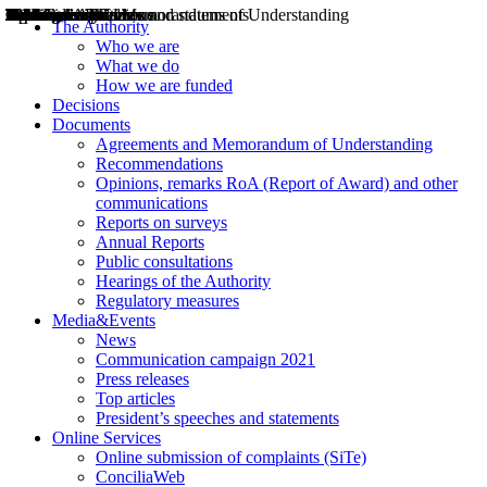
Decisions
Opinions
Public consultations
Hearings
Recommendations
Agreements and Memorandums of Understanding
Relazioni annuali
Misure di regolazione
News
Press Releases
Bollettini ART
Convegni ART
President’s interviews
Top articles
President’s speeches and statements
2004
2005
2010
2013
2014
2015
2016
2017
2018
2019
202
2020
2021
2022
2023
2024
2025
2026
Aereo
Marittimo
Terrestre
The Authority
Who we are
What we do
How we are funded
Decisions
Documents
Agreements and Memorandum of Understanding
Recommendations
Opinions, remarks RoA (Report of Award) and other
communications
Reports on surveys
Annual Reports
Public consultations
Hearings of the Authority
Regulatory measures
Media&Events
News
Communication campaign 2021
Press releases
Top articles
President’s speeches and statements
Online Services
Online submission of complaints (SiTe)
ConciliaWeb