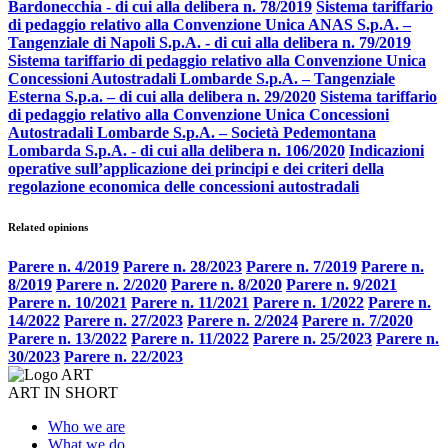
Bardonecchia - di cui alla delibera n. 78/2019
Sistema tariffario
di pedaggio relativo alla Convenzione Unica ANAS S.p.A. –
Tangenziale di Napoli S.p.A. - di cui alla delibera n. 79/2019
Sistema tariffario di pedaggio relativo alla Convenzione Unica
Concessioni Autostradali Lombarde S.p.A. – Tangenziale
Esterna S.p.a. – di cui alla delibera n. 29/2020
Sistema tariffario
di pedaggio relativo alla Convenzione Unica Concessioni
Autostradali Lombarde S.p.A. – Società Pedemontana
Lombarda S.p.A. - di cui alla delibera n. 106/2020
Indicazioni
operative sull’applicazione dei principi e dei criteri della
regolazione economica delle concessioni autostradali
Related opinions
Parere n. 4/2019
Parere n. 28/2023
Parere n. 7/2019
Parere n.
8/2019
Parere n. 2/2020
Parere n. 8/2020
Parere n. 9/2021
Parere n. 10/2021
Parere n. 11/2021
Parere n. 1/2022
Parere n.
14/2022
Parere n. 27/2023
Parere n. 2/2024
Parere n. 7/2020
Parere n. 13/2022
Parere n. 11/2022
Parere n. 25/2023
Parere n.
30/2023
Parere n. 22/2023
ART IN SHORT
Who we are
What we do