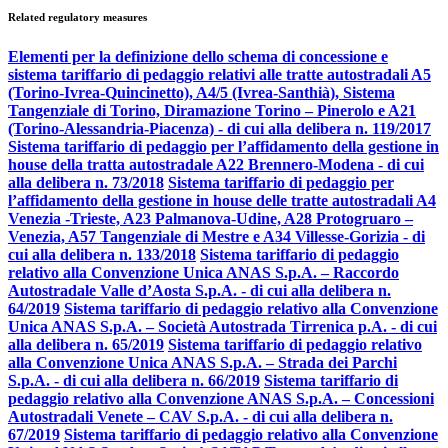
Related regulatory measures
Elementi per la definizione dello schema di concessione e
sistema tariffario di pedaggio relativi alle tratte autostradali A5
(Torino-Ivrea-Quincinetto), A4/5 (Ivrea-Santhià), Sistema
Tangenziale di Torino, Diramazione Torino – Pinerolo e A21
(Torino-Alessandria-Piacenza) - di cui alla delibera n. 119/2017
Sistema tariffario di pedaggio per l’affidamento della gestione in
house della tratta autostradale A22 Brennero-Modena - di cui
alla delibera n. 73/2018
Sistema tariffario di pedaggio per
l’affidamento della gestione in house delle tratte autostradali A4
Venezia -Trieste, A23 Palmanova-Udine, A28 Protogruaro –
Venezia, A57 Tangenziale di Mestre e A34 Villesse-Gorizia - di
cui alla delibera n. 133/2018
Sistema tariffario di pedaggio
relativo alla Convenzione Unica ANAS S.p.A. – Raccordo
Autostradale Valle d’Aosta S.p.A. - di cui alla delibera n.
64/2019
Sistema tariffario di pedaggio relativo alla Convenzione
Unica ANAS S.p.A. – Società Autostrada Tirrenica p.A. - di cui
alla delibera n. 65/2019
Sistema tariffario di pedaggio relativo
alla Convenzione Unica ANAS S.p.A. – Strada dei Parchi
S.p.A. - di cui alla delibera n. 66/2019
Sistema tariffario di
pedaggio relativo alla Convenzione ANAS S.p.A. – Concessioni
Autostradali Venete – CAV S.p.A. - di cui alla delibera n.
67/2019
Sistema tariffario di pedaggio relativo alla Convenzione