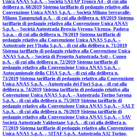
Unica ANAS S.p.A. – Società SATAP Tronco A4 - di cui alla
delibera n. 68/2019
Sistema tariffario di pedaggio relativo alla
Convenzione Unica ANAS S.p.A. – Società Milano Serravalle-
Milano Tangenziali p.A. - di cui alla delibera n. 69/2019
Sistema
tariffario di pedaggio relativo alla Convenzione Unica ANAS
S.p.A. – Società Autostrada Brescia-Verona-Vicenza- Padova
S.p.a. - di cui alla delibera n. 70/2019
Sistema tariffario di
pedaggio relativo alla Convenzione Unica ANAS S.p.A. –
Autostrade per l’Italia S.p.A. - di cui alla delibera n. 71/2019
Sistema tariffario di pedaggio relativo alla Convenzione Unica
ANAS S.p.A. – Società di Progetto Autostrada Asti – Cuneo
p.A. - di cui alla delibera n. 72/2019
Sistema tariffario di
pedaggio relativo alla Convenzione Unica ANAS S.p.A. –
Autocamionale della CISA S.p.A. - di cui alla delibera n.
73/2019
Sistema tariffario di pedaggio relativo alla Convenzione
Unica ANAS S.p.A. – Autostrada dei Fiori S.p.a. - di cui alla
delibera n. 74/2019
Sistema tariffario di pedaggio relativo alla
Convenzione Unica ANAS S.p.A. – Autostrada Torino Savona
S.p.A. - di cui alla delibera n. 75/2019
Sistema tariffario di
pedaggio relativo alla Convenzione Unica ANAS S.p.A. – SALT
S.p.A. - di cui alla delibera n. 76/2019
Sistema tariffario di
pedaggio relativo alla Convenzione Unica ANAS S.p.A. – SAV
Società Autostrade Valdostane S.p.A. - di cui alla delibera n.
77/2019
Sistema tariffario di pedaggio relativo alla Convenzione
Unica ANAS S.p.A. – SITAF S.p.A. Autostrada A32 Torino-