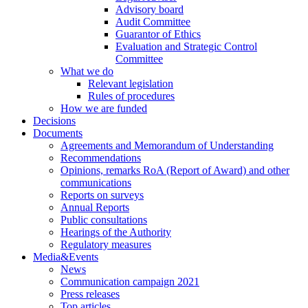
Advisory board
Audit Committee
Guarantor of Ethics
Evaluation and Strategic Control
Committee
What we do
Relevant legislation
Rules of procedures
How we are funded
Decisions
Documents
Agreements and Memorandum of Understanding
Recommendations
Opinions, remarks RoA (Report of Award) and other
communications
Reports on surveys
Annual Reports
Public consultations
Hearings of the Authority
Regulatory measures
Media&Events
News
Communication campaign 2021
Press releases
Top articles