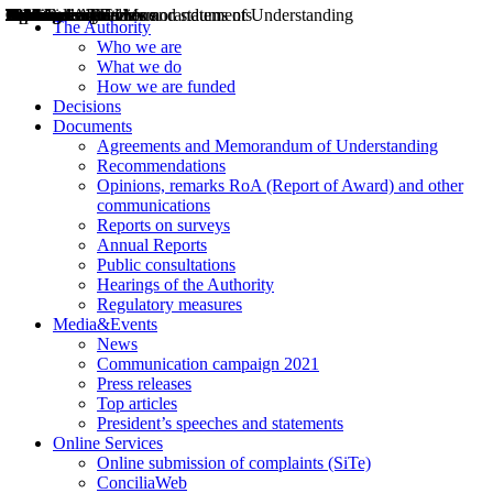
Decisions
Opinions
Public consultations
Hearings
Recommendations
Agreements and Memorandums of Understanding
Relazioni annuali
Misure di regolazione
News
Press Releases
Bollettini ART
Convegni ART
President’s interviews
Top articles
President’s speeches and statements
2004
2005
2010
2013
2014
2015
2016
2017
2018
2019
202
2020
2021
2022
2023
2024
2025
2026
Aereo
Marittimo
Terrestre
The Authority
Who we are
What we do
How we are funded
Decisions
Documents
Agreements and Memorandum of Understanding
Recommendations
Opinions, remarks RoA (Report of Award) and other
communications
Reports on surveys
Annual Reports
Public consultations
Hearings of the Authority
Regulatory measures
Media&Events
News
Communication campaign 2021
Press releases
Top articles
President’s speeches and statements
Online Services
Online submission of complaints (SiTe)
ConciliaWeb