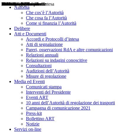
Delibere
Pareri
Consultazioni
Audizioni
Atti di Segnalazione
Accordi e Protocolli d'Intesa
Relazioni annuali
Misure di regolazione
Notizie
Comunicati Stampa
Bollettini ART
Convegni ART
Interviste del Presidente
Articoli in primo piano
Interventi del Presidente
2004
2005
2010
2013
2014
2015
2016
2017
2018
2019
202
2020
2021
2022
2023
2024
2025
2026
Aereo
Marittimo
Terrestre
Autorità
Che cos’è l’Autorità
Che cosa fa l’Autorità
Come si finanzia l’Autorità
Delibere
Atti e Documenti
Accordi e Protocolli d’intesa
Atti di segnalazione
Pareri, osservazioni RdA e altre comunicazioni
Relazioni annuali
Relazioni su indagini conoscitive
Consultazioni
Audizioni dell’Autorità
Misure di regolazione
Media ed Eventi
Comunicati stampa
Interventi del Presidente
Eventi ART
10 anni dell’Autorità di regolazione dei trasporti
Campagna di comunicazione 2021
Press-kit
Bollettino ART
Notizie
Servizi on-line