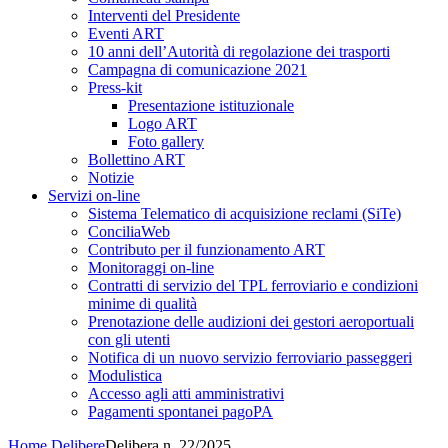
Interventi del Presidente
Eventi ART
10 anni dell’Autorità di regolazione dei trasporti
Campagna di comunicazione 2021
Press-kit
Presentazione istituzionale
Logo ART
Foto gallery
Bollettino ART
Notizie
Servizi on-line
Sistema Telematico di acquisizione reclami (SiTe)
ConciliaWeb
Contributo per il funzionamento ART
Monitoraggi on-line
Contratti di servizio del TPL ferroviario e condizioni
minime di qualità
Prenotazione delle audizioni dei gestori aeroportuali
con gli utenti
Notifica di un nuovo servizio ferroviario passeggeri
Modulistica
Accesso agli atti amministrativi
Pagamenti spontanei pagoPA
Home
Delibere
Delibera n. 22/2025