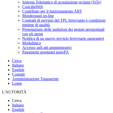
Sistema Telematico di acquisizione reclami (SiTe)
ConciliaWeb
Contributo per il funzionamento ART
Monitoraggi on-line
Contratti di servizio del TPL ferroviario e condizioni
minime di qualità
Prenotazione delle audizioni dei gestori aeroportuali
con gli utenti
Notifica di un nuovo servizio ferroviario passeggeri
Modulistica
Accesso agli atti amministrativi
Pagamenti spontanei pagoPA
Cerca
Italiano
English
Contatti
Amministrazione Trasparente
Login
L'AUTORITÀ
Cerca
Italiano
English