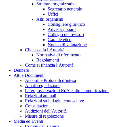
Struttura organizzativa
Segretario generale
Uffici
Altri organismi
Consigliere giuridico
Advisory board
Collegio dei revisori
Garante etico
Nucleo di valutazione
Che cosa fa l’Autorità
Normativa di riferimento
Regolamenti
Come si finanzia l’Autorità
Delibere
Atti e Documenti
Accordi e Protocolli d’intesa
Atti di segnalazione
Pareri, osservazioni RdA e altre comunicazioni
Relazioni annuali
Relazioni su indagini conoscitive
Consultazioni
Audizioni dell’Autorità
Misure di regolazione
Media ed Eventi
Comunicati stampa