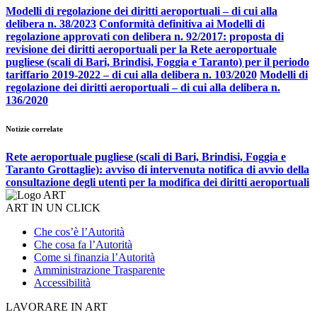
Modelli di regolazione dei diritti aeroportuali – di cui alla
delibera n. 38/2023
Conformità definitiva ai Modelli di
regolazione approvati con delibera n. 92/2017: proposta di
revisione dei diritti aeroportuali per la Rete aeroportuale
pugliese (scali di Bari, Brindisi, Foggia e Taranto) per il periodo
tariffario 2019-2022 – di cui alla delibera n. 103/2020
Modelli di
regolazione dei diritti aeroportuali – di cui alla delibera n.
136/2020
Notizie correlate
Rete aeroportuale pugliese (scali di Bari, Brindisi, Foggia e
Taranto Grottaglie): avviso di intervenuta notifica di avvio della
consultazione degli utenti per la modifica dei diritti aeroportuali
ART IN UN CLICK
Che cos’è l’Autorità
Che cosa fa l’Autorità
Come si finanzia l’Autorità
Amministrazione Trasparente
Accessibilità
LAVORARE IN ART