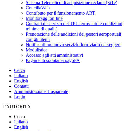
Sistema Telematico di acquisizione reclami (SiTe)
ConciliaWeb
Contributo per il funzionamento ART
Monitoraggi on-line
Contratti di servizio del TPL ferroviario e condizioni
minime di qualità
Prenotazione delle audizioni dei gestori aeroportuali
con gli utenti
Notifica di un nuovo servizio ferroviario passeggeri
Modulistica
Accesso agli atti amministrativi
Pagamenti spontanei pagoPA
Cerca
Italiano
English
Contatti
Amministrazione Trasparente
Login
L'AUTORITÀ
Cerca
Italiano
English