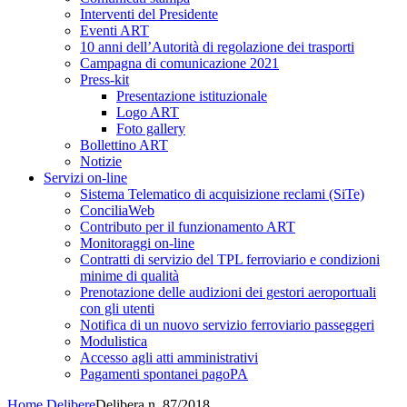
Interventi del Presidente
Eventi ART
10 anni dell’Autorità di regolazione dei trasporti
Campagna di comunicazione 2021
Press-kit
Presentazione istituzionale
Logo ART
Foto gallery
Bollettino ART
Notizie
Servizi on-line
Sistema Telematico di acquisizione reclami (SiTe)
ConciliaWeb
Contributo per il funzionamento ART
Monitoraggi on-line
Contratti di servizio del TPL ferroviario e condizioni
minime di qualità
Prenotazione delle audizioni dei gestori aeroportuali
con gli utenti
Notifica di un nuovo servizio ferroviario passeggeri
Modulistica
Accesso agli atti amministrativi
Pagamenti spontanei pagoPA
Home
Delibere
Delibera n. 87/2018