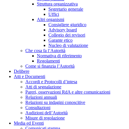
Struttura organizzativa
Segretario generale
Uffici
Altri organismi
Consigliere giuridico
Advisory board
Collegio dei revisori
Garante etico
Nucleo di valutazione
Che cosa fa l’Autorità
Normativa di riferimento
Regolamenti
Come si finanzia l’Autorità
Delibere
Atti e Documenti
Accordi e Protocolli d’intesa
Atti di segnalazione
Pareri, osservazioni RdA e altre comunicazioni
Relazioni annuali
Relazioni su indagini conoscitive
Consultazioni
Audizioni dell’Autorità
Misure di regolazione
Media ed Eventi
Comunicati stampa