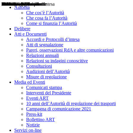
Delibere
Pareri
Consultazioni
Audizioni
Atti di Segnalazione
Accordi e Protocolli d'Intesa
Relazioni annuali
Misure di regolazione
Notizie
Comunicati Stampa
Bollettini ART
Convegni ART
Interviste del Presidente
Articoli in primo piano
Interventi del Presidente
2004
2005
2010
2013
2014
2015
2016
2017
2018
2019
202
2020
2021
2022
2023
2024
2025
2026
Aereo
Marittimo
Terrestre
Autorità
Che cos’è l’Autorità
Che cosa fa l’Autorità
Come si finanzia l’Autorità
Delibere
Atti e Documenti
Accordi e Protocolli d’intesa
Atti di segnalazione
Pareri, osservazioni RdA e altre comunicazioni
Relazioni annuali
Relazioni su indagini conoscitive
Consultazioni
Audizioni dell’Autorità
Misure di regolazione
Media ed Eventi
Comunicati stampa
Interventi del Presidente
Eventi ART
10 anni dell’Autorità di regolazione dei trasporti
Campagna di comunicazione 2021
Press-kit
Bollettino ART
Notizie
Servizi on-line