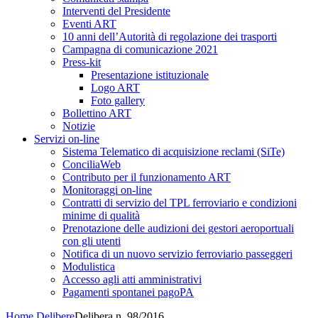
Interventi del Presidente
Eventi ART
10 anni dell’Autorità di regolazione dei trasporti
Campagna di comunicazione 2021
Press-kit
Presentazione istituzionale
Logo ART
Foto gallery
Bollettino ART
Notizie
Servizi on-line
Sistema Telematico di acquisizione reclami (SiTe)
ConciliaWeb
Contributo per il funzionamento ART
Monitoraggi on-line
Contratti di servizio del TPL ferroviario e condizioni
minime di qualità
Prenotazione delle audizioni dei gestori aeroportuali
con gli utenti
Notifica di un nuovo servizio ferroviario passeggeri
Modulistica
Accesso agli atti amministrativi
Pagamenti spontanei pagoPA
Home
Delibere
Delibera n. 98/2016