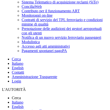
Sistema Telematico di acquisizione reclami (SiTe)
ConciliaWeb
Contributo per il funzionamento ART
Monitoraggi on-line
Contratti di servizio del TPL ferroviario e condizioni
minime di qualità
Prenotazione delle audizioni dei gestori aeroportuali
con gli utenti
Notifica di un nuovo servizio ferroviario passeggeri
Modulistica
Accesso agli atti amministrativi
Pagamenti spontanei pagoPA
Cerca
Italiano
English
Contatti
Amministrazione Trasparente
Login
L'AUTORITÀ
Cerca
Italiano
English