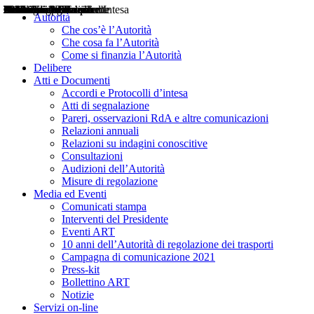
Delibere
Pareri
Consultazioni
Audizioni
Atti di Segnalazione
Accordi e Protocolli d'Intesa
Relazioni annuali
Misure di regolazione
Notizie
Comunicati Stampa
Bollettini ART
Convegni ART
Interviste del Presidente
Articoli in primo piano
Interventi del Presidente
2004
2005
2010
2013
2014
2015
2016
2017
2018
2019
202
2020
2021
2022
2023
2024
2025
2026
Aereo
Marittimo
Terrestre
Autorità
Che cos’è l’Autorità
Che cosa fa l’Autorità
Come si finanzia l’Autorità
Delibere
Atti e Documenti
Accordi e Protocolli d’intesa
Atti di segnalazione
Pareri, osservazioni RdA e altre comunicazioni
Relazioni annuali
Relazioni su indagini conoscitive
Consultazioni
Audizioni dell’Autorità
Misure di regolazione
Media ed Eventi
Comunicati stampa
Interventi del Presidente
Eventi ART
10 anni dell’Autorità di regolazione dei trasporti
Campagna di comunicazione 2021
Press-kit
Bollettino ART
Notizie
Servizi on-line