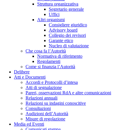
Struttura organizzativa
Segretario generale
Uffici
Altri organismi
Consigliere giuridico
Advisory board
Collegio dei revisori
Garante etico
Nucleo di valutazione
Che cosa fa l’Autorità
Normativa di riferimento
Regolamenti
Come si finanzia l’Autorità
Delibere
Atti e Documenti
Accordi e Protocolli d’intesa
Atti di segnalazione
Pareri, osservazioni RdA e altre comunicazioni
Relazioni annuali
Relazioni su indagini conoscitive
Consultazioni
Audizioni dell’Autorità
Misure di regolazione
Media ed Eventi
Comunicati stampa