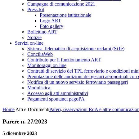
Campagna di comunicazione 2021
Press-kit
Presentazione istituzionale
Logo ART
Foto gallery
Bollettino ART
Notizie
Servizi on-line
Sistema Telematico di acquisizione reclami (SiTe)
ConciliaWeb
Contributo per il funzionamento ART
Monitoraggi on-line
Contratti di servizio del TPL ferroviario e condizioni min
Prenotazione delle audizioni dei gestori aeroportuali con g
Notifica di un nuovo servizio ferroviario passeggeri
Modulistica
Accesso agli atti amministrativi
Pagamenti spontanei pagoPA
Home
Atti e Documenti
Pareri, osservazioni RdA e altre comunicazion
Parere n. 27/2023
5 dicembre 2023