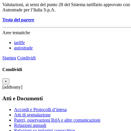
Valutazioni, ai sensi del punto 28 del Sistema tariffario approvato con
Autostrade per l’Italia S.p.A.
Testo del parere
Aree tematiche
tariffe
autostrade
Stampa
Condividi
Condividi
×
[addtoany]
Atti e Documenti
Accordi e Protocolli d’intesa
Atti di segnalazione
Pareri, osservazioni RdA e altre comunicazioni
Relazioni annuali
Relazioni su indagini conoscitive