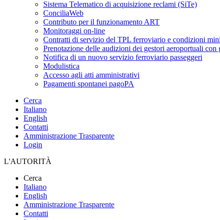
Sistema Telematico di acquisizione reclami (SiTe)
ConciliaWeb
Contributo per il funzionamento ART
Monitoraggi on-line
Contratti di servizio del TPL ferroviario e condizioni min
Prenotazione delle audizioni dei gestori aeroportuali con g
Notifica di un nuovo servizio ferroviario passeggeri
Modulistica
Accesso agli atti amministrativi
Pagamenti spontanei pagoPA
Cerca
Italiano
English
Contatti
Amministrazione Trasparente
Login
L'AUTORITÀ
Cerca
Italiano
English
Amministrazione Trasparente
Contatti