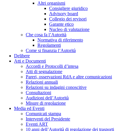
Altri organismi
Consigliere giuridico
Advisory board
Collegio dei revisori
Garante etico
Nucleo di valutazione
Che cosa fa l’Autorità
Normativa di riferimento
Regolamenti
Come si finanzia l’Autorità
Delibere
Atti e Documenti
Accordi e Protocolli d’intesa
Atti di segnalazione
Pareri, osservazioni RdA e altre comunicazioni
Relazioni annuali
Relazioni su indagini conoscitive
Consultazioni
Audizioni dell’Autorità
Misure di regolazione
Media ed Eventi
Comunicati stampa
Interventi del Presidente
Eventi ART
10 anni dell’Autorità di regolazione dei trasporti