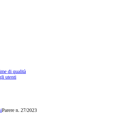
ime di qualità
li utenti
i
Parere n. 27/2023