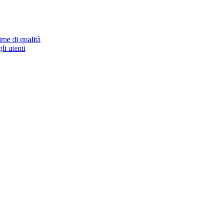
ime di qualità
li utenti