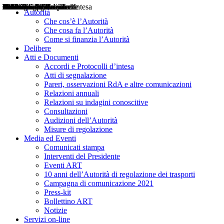
Delibere
Pareri
Consultazioni
Audizioni
Atti di Segnalazione
Accordi e Protocolli d'Intesa
Relazioni annuali
Misure di regolazione
Notizie
Comunicati Stampa
Bollettini ART
Convegni ART
Interviste del Presidente
Articoli in primo piano
Interventi del Presidente
2004
2005
2010
2013
2014
2015
2016
2017
2018
2019
202
2020
2021
2022
2023
2024
2025
2026
Aereo
Marittimo
Terrestre
Autorità
Che cos’è l’Autorità
Che cosa fa l’Autorità
Come si finanzia l’Autorità
Delibere
Atti e Documenti
Accordi e Protocolli d’intesa
Atti di segnalazione
Pareri, osservazioni RdA e altre comunicazioni
Relazioni annuali
Relazioni su indagini conoscitive
Consultazioni
Audizioni dell’Autorità
Misure di regolazione
Media ed Eventi
Comunicati stampa
Interventi del Presidente
Eventi ART
10 anni dell’Autorità di regolazione dei trasporti
Campagna di comunicazione 2021
Press-kit
Bollettino ART
Notizie
Servizi on-line