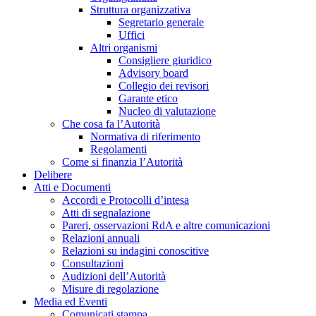
Struttura organizzativa
Segretario generale
Uffici
Altri organismi
Consigliere giuridico
Advisory board
Collegio dei revisori
Garante etico
Nucleo di valutazione
Che cosa fa l’Autorità
Normativa di riferimento
Regolamenti
Come si finanzia l’Autorità
Delibere
Atti e Documenti
Accordi e Protocolli d’intesa
Atti di segnalazione
Pareri, osservazioni RdA e altre comunicazioni
Relazioni annuali
Relazioni su indagini conoscitive
Consultazioni
Audizioni dell’Autorità
Misure di regolazione
Media ed Eventi
Comunicati stampa