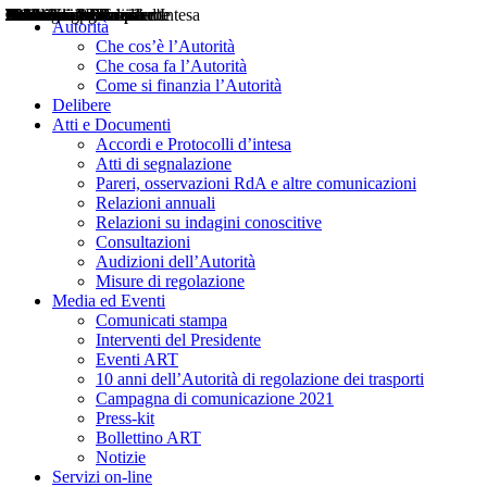
Delibere
Pareri
Consultazioni
Audizioni
Atti di Segnalazione
Accordi e Protocolli d'Intesa
Relazioni annuali
Misure di regolazione
Notizie
Comunicati Stampa
Bollettini ART
Convegni ART
Interviste del Presidente
Articoli in primo piano
Interventi del Presidente
2004
2005
2010
2013
2014
2015
2016
2017
2018
2019
202
2020
2021
2022
2023
2024
2025
2026
Aereo
Marittimo
Terrestre
Autorità
Che cos’è l’Autorità
Che cosa fa l’Autorità
Come si finanzia l’Autorità
Delibere
Atti e Documenti
Accordi e Protocolli d’intesa
Atti di segnalazione
Pareri, osservazioni RdA e altre comunicazioni
Relazioni annuali
Relazioni su indagini conoscitive
Consultazioni
Audizioni dell’Autorità
Misure di regolazione
Media ed Eventi
Comunicati stampa
Interventi del Presidente
Eventi ART
10 anni dell’Autorità di regolazione dei trasporti
Campagna di comunicazione 2021
Press-kit
Bollettino ART
Notizie
Servizi on-line