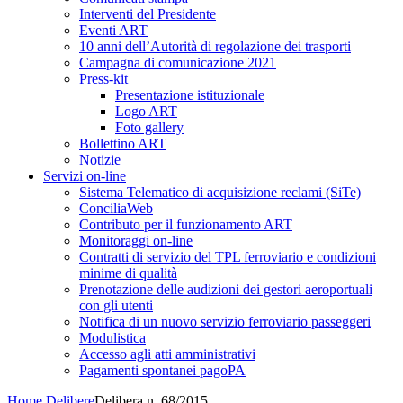
Interventi del Presidente
Eventi ART
10 anni dell’Autorità di regolazione dei trasporti
Campagna di comunicazione 2021
Press-kit
Presentazione istituzionale
Logo ART
Foto gallery
Bollettino ART
Notizie
Servizi on-line
Sistema Telematico di acquisizione reclami (SiTe)
ConciliaWeb
Contributo per il funzionamento ART
Monitoraggi on-line
Contratti di servizio del TPL ferroviario e condizioni
minime di qualità
Prenotazione delle audizioni dei gestori aeroportuali
con gli utenti
Notifica di un nuovo servizio ferroviario passeggeri
Modulistica
Accesso agli atti amministrativi
Pagamenti spontanei pagoPA
Home
Delibere
Delibera n. 68/2015