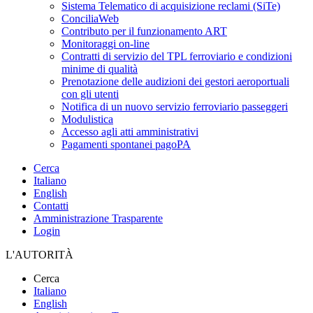
Sistema Telematico di acquisizione reclami (SiTe)
ConciliaWeb
Contributo per il funzionamento ART
Monitoraggi on-line
Contratti di servizio del TPL ferroviario e condizioni
minime di qualità
Prenotazione delle audizioni dei gestori aeroportuali
con gli utenti
Notifica di un nuovo servizio ferroviario passeggeri
Modulistica
Accesso agli atti amministrativi
Pagamenti spontanei pagoPA
Cerca
Italiano
English
Contatti
Amministrazione Trasparente
Login
L'AUTORITÀ
Cerca
Italiano
English