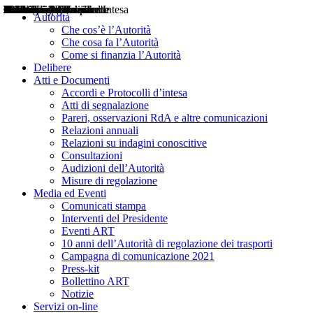
Delibere
Pareri
Consultazioni
Audizioni
Atti di Segnalazione
Accordi e Protocolli d'Intesa
Relazioni annuali
Misure di regolazione
Notizie
Comunicati Stampa
Bollettini ART
Convegni ART
Interviste del Presidente
Articoli in primo piano
Interventi del Presidente
2004
2005
2010
2013
2014
2015
2016
2017
2018
2019
202
2020
2021
2022
2023
2024
2025
2026
Aereo
Marittimo
Terrestre
Autorità
Che cos’è l’Autorità
Che cosa fa l’Autorità
Come si finanzia l’Autorità
Delibere
Atti e Documenti
Accordi e Protocolli d’intesa
Atti di segnalazione
Pareri, osservazioni RdA e altre comunicazioni
Relazioni annuali
Relazioni su indagini conoscitive
Consultazioni
Audizioni dell’Autorità
Misure di regolazione
Media ed Eventi
Comunicati stampa
Interventi del Presidente
Eventi ART
10 anni dell’Autorità di regolazione dei trasporti
Campagna di comunicazione 2021
Press-kit
Bollettino ART
Notizie
Servizi on-line