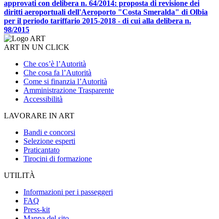
approvati con delibera n. 64/2014: proposta di revisione dei
diritti aeroportuali dell'Aeroporto "Costa Smeralda" di Olbia
per il periodo tariffario 2015-2018 - di cui alla delibera n.
98/2015
ART IN UN CLICK
Che cos’è l’Autorità
Che cosa fa l’Autorità
Come si finanzia l’Autorità
Amministrazione Trasparente
Accessibilità
LAVORARE IN ART
Bandi e concorsi
Selezione esperti
Praticantato
Tirocini di formazione
UTILITÀ
Informazioni per i passeggeri
FAQ
Press-kit
Mappa del sito