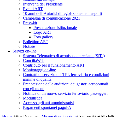
Interventi del Presidente
Eventi ART
10 anni dell’Autorità di regolazione dei trasporti
Campagna di comunicazione 2021
Press-kit
Presentazione istituzionale
Logo ART
Foto gallery
Bollettino ART
Notizie
Servizi on-line
Sistema Telematico di acquisizione reclami (SiTe)
ConciliaWeb
Contributo per il funzionamento ART
Monitoraggi on-line
Contratti di servizio del TPL ferroviario e condizioni
minime di qualità
Prenotazione delle audizioni dei gestori aeroportuali
con gli utenti
Notifica di un nuovo servizio ferroviario passeggeri
Modulistica
Accesso agli atti amministrativi
Pagamenti spontanei pagoPA
Home
Atti e Documenti
Misure di regolazione
Conformità ai Modelli