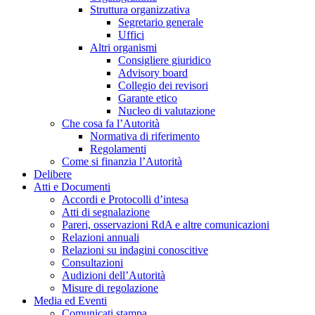
Struttura organizzativa
Segretario generale
Uffici
Altri organismi
Consigliere giuridico
Advisory board
Collegio dei revisori
Garante etico
Nucleo di valutazione
Che cosa fa l’Autorità
Normativa di riferimento
Regolamenti
Come si finanzia l’Autorità
Delibere
Atti e Documenti
Accordi e Protocolli d’intesa
Atti di segnalazione
Pareri, osservazioni RdA e altre comunicazioni
Relazioni annuali
Relazioni su indagini conoscitive
Consultazioni
Audizioni dell’Autorità
Misure di regolazione
Media ed Eventi
Comunicati stampa