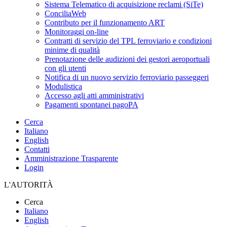
Sistema Telematico di acquisizione reclami (SiTe)
ConciliaWeb
Contributo per il funzionamento ART
Monitoraggi on-line
Contratti di servizio del TPL ferroviario e condizioni
minime di qualità
Prenotazione delle audizioni dei gestori aeroportuali
con gli utenti
Notifica di un nuovo servizio ferroviario passeggeri
Modulistica
Accesso agli atti amministrativi
Pagamenti spontanei pagoPA
Cerca
Italiano
English
Contatti
Amministrazione Trasparente
Login
L'AUTORITÀ
Cerca
Italiano
English