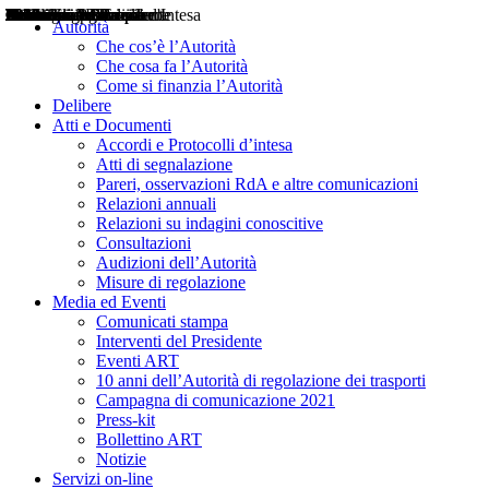
Delibere
Pareri
Consultazioni
Audizioni
Atti di Segnalazione
Accordi e Protocolli d'Intesa
Relazioni annuali
Misure di regolazione
Notizie
Comunicati Stampa
Bollettini ART
Convegni ART
Interviste del Presidente
Articoli in primo piano
Interventi del Presidente
2004
2005
2010
2013
2014
2015
2016
2017
2018
2019
202
2020
2021
2022
2023
2024
2025
2026
Aereo
Marittimo
Terrestre
Autorità
Che cos’è l’Autorità
Che cosa fa l’Autorità
Come si finanzia l’Autorità
Delibere
Atti e Documenti
Accordi e Protocolli d’intesa
Atti di segnalazione
Pareri, osservazioni RdA e altre comunicazioni
Relazioni annuali
Relazioni su indagini conoscitive
Consultazioni
Audizioni dell’Autorità
Misure di regolazione
Media ed Eventi
Comunicati stampa
Interventi del Presidente
Eventi ART
10 anni dell’Autorità di regolazione dei trasporti
Campagna di comunicazione 2021
Press-kit
Bollettino ART
Notizie
Servizi on-line