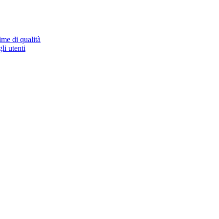
ime di qualità
li utenti