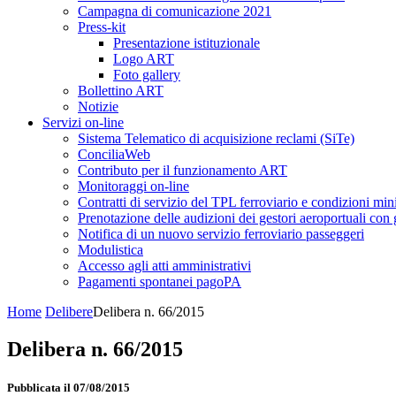
Campagna di comunicazione 2021
Press-kit
Presentazione istituzionale
Logo ART
Foto gallery
Bollettino ART
Notizie
Servizi on-line
Sistema Telematico di acquisizione reclami (SiTe)
ConciliaWeb
Contributo per il funzionamento ART
Monitoraggi on-line
Contratti di servizio del TPL ferroviario e condizioni min
Prenotazione delle audizioni dei gestori aeroportuali con g
Notifica di un nuovo servizio ferroviario passeggeri
Modulistica
Accesso agli atti amministrativi
Pagamenti spontanei pagoPA
Home
Delibere
Delibera n. 66/2015
Delibera n. 66/2015
Pubblicata il 07/08/2015