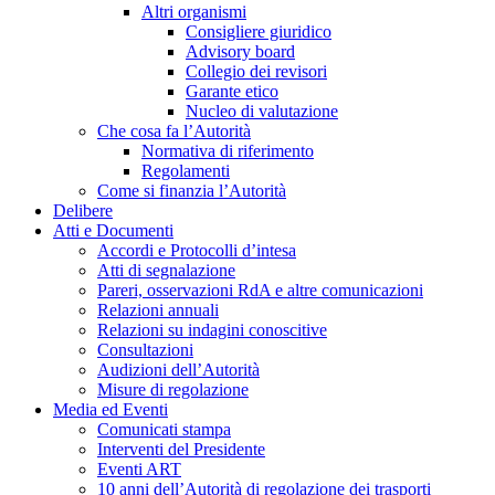
Altri organismi
Consigliere giuridico
Advisory board
Collegio dei revisori
Garante etico
Nucleo di valutazione
Che cosa fa l’Autorità
Normativa di riferimento
Regolamenti
Come si finanzia l’Autorità
Delibere
Atti e Documenti
Accordi e Protocolli d’intesa
Atti di segnalazione
Pareri, osservazioni RdA e altre comunicazioni
Relazioni annuali
Relazioni su indagini conoscitive
Consultazioni
Audizioni dell’Autorità
Misure di regolazione
Media ed Eventi
Comunicati stampa
Interventi del Presidente
Eventi ART
10 anni dell’Autorità di regolazione dei trasporti