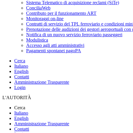
Sistema Telematico di acquisizione reclami (SiTe)
ConciliaWeb
Contributo per il funzionamento ART
Monitoraggi on-line
Contratti di servizio del TPL ferroviario e condizioni min
Prenotazione delle audizioni dei gestori aeroportuali con g
Notifica di un nuovo servizio ferroviario passeggeri
Modulistica
Accesso agli atti amministrativi
Pagamenti spontanei pagoPA
Cerca
Italiano
English
Contatti
Amministrazione Trasparente
Login
L'AUTORITÀ
Cerca
Italiano
English
Amministrazione Trasparente
Contatti