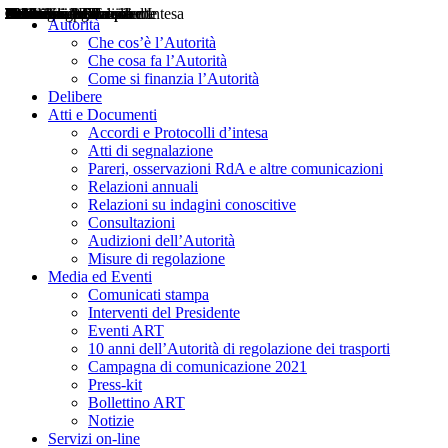
Delibere
Pareri
Consultazioni
Audizioni
Atti di Segnalazione
Accordi e Protocolli d'Intesa
Relazioni annuali
Misure di regolazione
Notizie
Comunicati Stampa
Bollettini ART
Convegni ART
Interviste del Presidente
Articoli in primo piano
Interventi del Presidente
2004
2005
2010
2013
2014
2015
2016
2017
2018
2019
202
2020
2021
2022
2023
2024
2025
2026
Aereo
Marittimo
Terrestre
Autorità
Che cos’è l’Autorità
Che cosa fa l’Autorità
Come si finanzia l’Autorità
Delibere
Atti e Documenti
Accordi e Protocolli d’intesa
Atti di segnalazione
Pareri, osservazioni RdA e altre comunicazioni
Relazioni annuali
Relazioni su indagini conoscitive
Consultazioni
Audizioni dell’Autorità
Misure di regolazione
Media ed Eventi
Comunicati stampa
Interventi del Presidente
Eventi ART
10 anni dell’Autorità di regolazione dei trasporti
Campagna di comunicazione 2021
Press-kit
Bollettino ART
Notizie
Servizi on-line