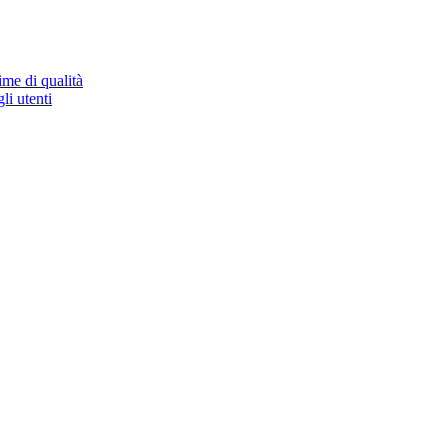
ime di qualità
li utenti