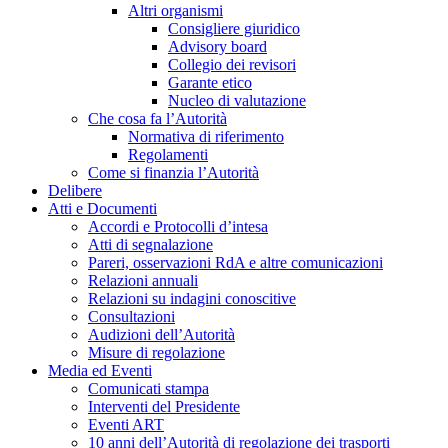
Altri organismi
Consigliere giuridico
Advisory board
Collegio dei revisori
Garante etico
Nucleo di valutazione
Che cosa fa l’Autorità
Normativa di riferimento
Regolamenti
Come si finanzia l’Autorità
Delibere
Atti e Documenti
Accordi e Protocolli d’intesa
Atti di segnalazione
Pareri, osservazioni RdA e altre comunicazioni
Relazioni annuali
Relazioni su indagini conoscitive
Consultazioni
Audizioni dell’Autorità
Misure di regolazione
Media ed Eventi
Comunicati stampa
Interventi del Presidente
Eventi ART
10 anni dell’Autorità di regolazione dei trasporti