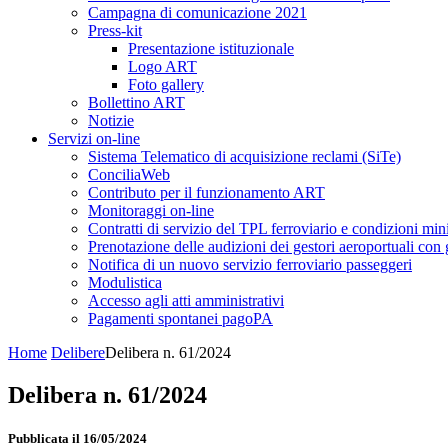
Campagna di comunicazione 2021
Press-kit
Presentazione istituzionale
Logo ART
Foto gallery
Bollettino ART
Notizie
Servizi on-line
Sistema Telematico di acquisizione reclami (SiTe)
ConciliaWeb
Contributo per il funzionamento ART
Monitoraggi on-line
Contratti di servizio del TPL ferroviario e condizioni min
Prenotazione delle audizioni dei gestori aeroportuali con g
Notifica di un nuovo servizio ferroviario passeggeri
Modulistica
Accesso agli atti amministrativi
Pagamenti spontanei pagoPA
Home
Delibere
Delibera n. 61/2024
Delibera n. 61/2024
Pubblicata il 16/05/2024