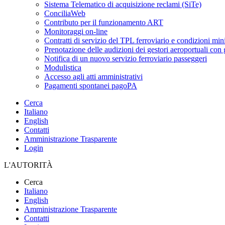
Sistema Telematico di acquisizione reclami (SiTe)
ConciliaWeb
Contributo per il funzionamento ART
Monitoraggi on-line
Contratti di servizio del TPL ferroviario e condizioni min
Prenotazione delle audizioni dei gestori aeroportuali con g
Notifica di un nuovo servizio ferroviario passeggeri
Modulistica
Accesso agli atti amministrativi
Pagamenti spontanei pagoPA
Cerca
Italiano
English
Contatti
Amministrazione Trasparente
Login
L'AUTORITÀ
Cerca
Italiano
English
Amministrazione Trasparente
Contatti