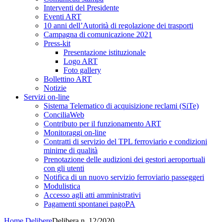
Interventi del Presidente
Eventi ART
10 anni dell’Autorità di regolazione dei trasporti
Campagna di comunicazione 2021
Press-kit
Presentazione istituzionale
Logo ART
Foto gallery
Bollettino ART
Notizie
Servizi on-line
Sistema Telematico di acquisizione reclami (SiTe)
ConciliaWeb
Contributo per il funzionamento ART
Monitoraggi on-line
Contratti di servizio del TPL ferroviario e condizioni
minime di qualità
Prenotazione delle audizioni dei gestori aeroportuali
con gli utenti
Notifica di un nuovo servizio ferroviario passeggeri
Modulistica
Accesso agli atti amministrativi
Pagamenti spontanei pagoPA
Home
Delibere
Delibera n. 12/2020