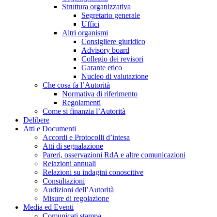
Struttura organizzativa
Segretario generale
Uffici
Altri organismi
Consigliere giuridico
Advisory board
Collegio dei revisori
Garante etico
Nucleo di valutazione
Che cosa fa l’Autorità
Normativa di riferimento
Regolamenti
Come si finanzia l’Autorità
Delibere
Atti e Documenti
Accordi e Protocolli d’intesa
Atti di segnalazione
Pareri, osservazioni RdA e altre comunicazioni
Relazioni annuali
Relazioni su indagini conoscitive
Consultazioni
Audizioni dell’Autorità
Misure di regolazione
Media ed Eventi
Comunicati stampa