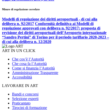
Misure di regolazione correlate
Modelli di regolazione dei diritti aeroportuali - di cui alla
delibera n. 92/2017
Conformità definitiva ai Modelli di
regolazione approvati con delibera n. 92/2017: proposta di
revisione dei diritti aeroportuali dell’Aeroporto internazionale
“Sandro Pertini” di Torino per il periodo tariffario 2020-2023 –
di cui alla delibera n. 12/2020
ART IN UN CLICK
Che cos’è l’Autorità
Che cosa fa l’Autorità
Come si finanzia l’Autorità
Amministrazione Trasparente
Accessibilità
LAVORARE IN ART
Bandi e concorsi
Selezione esperti
Praticantato
Tirocini di formazione