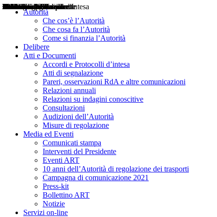
Delibere
Pareri
Consultazioni
Audizioni
Atti di Segnalazione
Accordi e Protocolli d'Intesa
Relazioni annuali
Misure di regolazione
Notizie
Comunicati Stampa
Bollettini ART
Convegni ART
Interviste del Presidente
Articoli in primo piano
Interventi del Presidente
2004
2005
2010
2013
2014
2015
2016
2017
2018
2019
202
2020
2021
2022
2023
2024
2025
2026
Aereo
Marittimo
Terrestre
Autorità
Che cos’è l’Autorità
Che cosa fa l’Autorità
Come si finanzia l’Autorità
Delibere
Atti e Documenti
Accordi e Protocolli d’intesa
Atti di segnalazione
Pareri, osservazioni RdA e altre comunicazioni
Relazioni annuali
Relazioni su indagini conoscitive
Consultazioni
Audizioni dell’Autorità
Misure di regolazione
Media ed Eventi
Comunicati stampa
Interventi del Presidente
Eventi ART
10 anni dell’Autorità di regolazione dei trasporti
Campagna di comunicazione 2021
Press-kit
Bollettino ART
Notizie
Servizi on-line