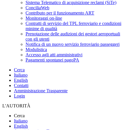
Sistema Telematico di acquisizione reclami (SiTe)
ConciliaWeb
Contributo per il funzionamento ART
Monitoraggi on-line
Contratti di servizio del TPL ferroviario e condizioni
minime di qualità
Prenotazione delle audizioni dei gestori aeroportuali
con gli utenti
Notifica di un nuovo servizio ferroviario passeggeri
Modulistica
Accesso agli atti amministrativi
Pagamenti spontanei pagoPA
Cerca
Italiano
English
Contatti
Amministrazione Trasparente
Login
L'AUTORITÀ
Cerca
Italiano
English