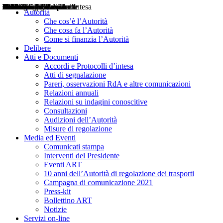
Delibere
Pareri
Consultazioni
Audizioni
Atti di Segnalazione
Accordi e Protocolli d'Intesa
Relazioni annuali
Misure di regolazione
Notizie
Comunicati Stampa
Bollettini ART
Convegni ART
Interviste del Presidente
Articoli in primo piano
Interventi del Presidente
2004
2005
2010
2013
2014
2015
2016
2017
2018
2019
202
2020
2021
2022
2023
2024
2025
2026
Aereo
Marittimo
Terrestre
Autorità
Che cos’è l’Autorità
Che cosa fa l’Autorità
Come si finanzia l’Autorità
Delibere
Atti e Documenti
Accordi e Protocolli d’intesa
Atti di segnalazione
Pareri, osservazioni RdA e altre comunicazioni
Relazioni annuali
Relazioni su indagini conoscitive
Consultazioni
Audizioni dell’Autorità
Misure di regolazione
Media ed Eventi
Comunicati stampa
Interventi del Presidente
Eventi ART
10 anni dell’Autorità di regolazione dei trasporti
Campagna di comunicazione 2021
Press-kit
Bollettino ART
Notizie
Servizi on-line