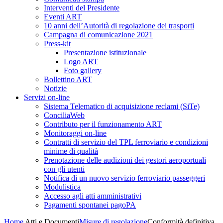
Interventi del Presidente
Eventi ART
10 anni dell’Autorità di regolazione dei trasporti
Campagna di comunicazione 2021
Press-kit
Presentazione istituzionale
Logo ART
Foto gallery
Bollettino ART
Notizie
Servizi on-line
Sistema Telematico di acquisizione reclami (SiTe)
ConciliaWeb
Contributo per il funzionamento ART
Monitoraggi on-line
Contratti di servizio del TPL ferroviario e condizioni
minime di qualità
Prenotazione delle audizioni dei gestori aeroportuali
con gli utenti
Notifica di un nuovo servizio ferroviario passeggeri
Modulistica
Accesso agli atti amministrativi
Pagamenti spontanei pagoPA
Home
Atti e Documenti
Misure di regolazione
Conformità definitiva