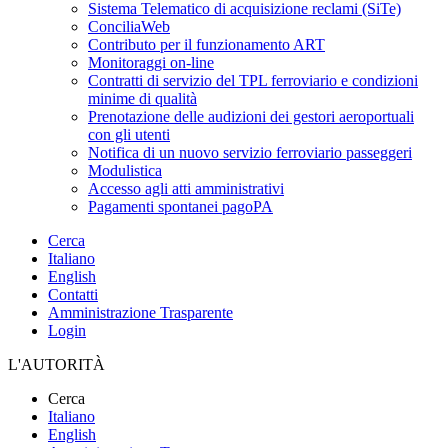
Sistema Telematico di acquisizione reclami (SiTe)
ConciliaWeb
Contributo per il funzionamento ART
Monitoraggi on-line
Contratti di servizio del TPL ferroviario e condizioni
minime di qualità
Prenotazione delle audizioni dei gestori aeroportuali
con gli utenti
Notifica di un nuovo servizio ferroviario passeggeri
Modulistica
Accesso agli atti amministrativi
Pagamenti spontanei pagoPA
Cerca
Italiano
English
Contatti
Amministrazione Trasparente
Login
L'AUTORITÀ
Cerca
Italiano
English