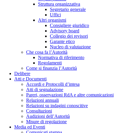
Struttura organizzativa
Segretario generale
Uffici
Altri organismi
Consigliere giuridico
Advisory board
Collegio dei revisori
Garante etico
Nucleo di valutazione
Che cosa fa l’Autorità
Normativa di riferimento
Regolamenti
Come si finanzia l’Autorità
Delibere
Atti e Documenti
Accordi e Protocolli d’intesa
Atti di segnalazione
Pareri, osservazioni RdA e altre comunicazioni
Relazioni annuali
Relazioni su indagini conoscitive
Consultazioni
Audizioni dell’Autorità
Misure di regolazione
Media ed Eventi
Comunicati stampa