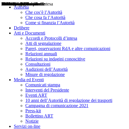
Delibere
Pareri
Consultazioni
Audizioni
Atti di Segnalazione
Accordi e Protocolli d'Intesa
Relazioni annuali
Misure di regolazione
Notizie
Comunicati Stampa
Bollettini ART
Convegni ART
Interviste del Presidente
Articoli in primo piano
Interventi del Presidente
2004
2005
2010
2013
2014
2015
2016
2017
2018
2019
202
2020
2021
2022
2023
2024
2025
2026
Aereo
Marittimo
Terrestre
Autorità
Che cos’è l’Autorità
Che cosa fa l’Autorità
Come si finanzia l’Autorità
Delibere
Atti e Documenti
Accordi e Protocolli d’intesa
Atti di segnalazione
Pareri, osservazioni RdA e altre comunicazioni
Relazioni annuali
Relazioni su indagini conoscitive
Consultazioni
Audizioni dell’Autorità
Misure di regolazione
Media ed Eventi
Comunicati stampa
Interventi del Presidente
Eventi ART
10 anni dell’Autorità di regolazione dei trasporti
Campagna di comunicazione 2021
Press-kit
Bollettino ART
Notizie
Servizi on-line