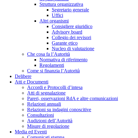
Struttura organizzativa
Segretario generale
Uffici
Altri organismi
Consigliere giuridico
Advisory board
Collegio dei revisori
Garante etico
Nucleo di valutazione
Che cosa fa l’Autorità
Normativa di riferimento
Regolamenti
Come si finanzia l’Autorità
Delibere
Atti e Documenti
Accordi e Protocolli d’intesa
Atti di segnalazione
Pareri, osservazioni RdA e altre comunicazioni
Relazioni annuali
Relazioni su indagini conoscitive
Consultazioni
Audizioni dell’Autorità
Misure di regolazione
Media ed Eventi
Comunicati stampa