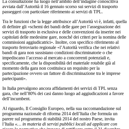
La consultazione ha luogo nell’ambito dell’indagine conoscitiva
avviata dall’Autorità il 16 gennaio scorso sui servizi di trasporto
passeggeri con particolare riferimento ai servizi di TPL.
Tra le funzioni che la legge attribuisce all’Autorità vi è, infatti, quella
di definire gli «schemi dei bandi delle gare per l’assegnazione dei
servizi di trasporto in esclusiva e delle convenzioni da inserire nei
capitolati delle medesime gare, nonché dei criteri per la nomina delle
commissioni aggiudicatrici». Inoltre, con specifico riferimento al
trasporto ferroviario regionale «l’Autorità verifica che nei relativi
bandi di gara non sussistano condizioni discriminatorie o che
impediscano l’accesso al mercato a concorrenti potenziali e,
specificamente, che la disponibilità del materiale rotabile già al
momento della gara non costituisca un requisito per la
partecipazione ovvero un fattore di discriminazione tra le imprese
partecipanti».
In Italia prevalgono ancora affidamenti dei servizi di TPL senza
gara, che nell’80% dei casi danno luogo ad aggiudicazioni a favore
dell’incumbent.
Al riguardo, Il Consiglio Europeo, nella sua raccomandazione sul
programma nazionale di riforma 2014 dell’Italia che formula un
parere sul programma di stabilità 2014 del nostro Paese, invita
l’Italia
«… in materia di servizi pubblici locali ad applicare con