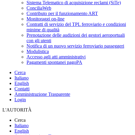
Sistema Telematico di acquisizione reclami (SiTe)
ConciliaWeb
Contributo per il funzionamento ART
Monitoraggi on-line
Contratti di servizio del TPL ferroviario e condizioni
minime di qualità
Prenotazione delle audizioni dei gestori aeroportuali
con gli utenti
Notifica di un nuovo servizio ferroviario passeggeri
Modulistica
Accesso agli atti amministrativi
Pagamenti spontanei pagoPA
Cerca
Italiano
English
Contatti
Amministrazione Trasparente
Login
L'AUTORITÀ
Cerca
Italiano
English