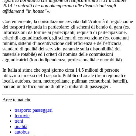
rigore la normativa che impone di rettificare entro il 31 dicembre
2014 i contratti che non ottemperano alle disposizioni sugli
affidamenti “in house”»
.
Coerentemente, la consultazione avviata dall’Autorità di regolazione
dei trasporti riguarda in particolare: gli schemi di bando di gara (es.
informazioni da fornire ai partecipanti, requisiti di partecipazione,
criteri di aggiudicazione), gli schemi di convenzione (es. contenuti
minimi, sistemi d’incentivazione dell’efficienza e dell’efficacia,
standard di qualità del servizio, garanzie sulla disponibilità del
materiale rotabile) ed i criteri di nomina delle commissioni
aggiudicatrici (loro indipendenza, professionalità e onorabilità).
In Italia si stima che ogni giorno circa 14,5 milioni di persone
utilizzino i mezzi del Trasporto Pubblico Locale (treni regionali e
locali, autobus, tram, metropolitane, pullman extraurbani, battelli),
pari ad un traffico annuo di oltre 5 miliardi di passeggeri.
Aree tematiche
trasporto passeggeri
ferrovie
treni
qualità
autobus