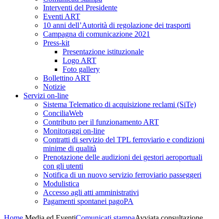
Interventi del Presidente
Eventi ART
10 anni dell’Autorità di regolazione dei trasporti
Campagna di comunicazione 2021
Press-kit
Presentazione istituzionale
Logo ART
Foto gallery
Bollettino ART
Notizie
Servizi on-line
Sistema Telematico di acquisizione reclami (SiTe)
ConciliaWeb
Contributo per il funzionamento ART
Monitoraggi on-line
Contratti di servizio del TPL ferroviario e condizioni
minime di qualità
Prenotazione delle audizioni dei gestori aeroportuali
con gli utenti
Notifica di un nuovo servizio ferroviario passeggeri
Modulistica
Accesso agli atti amministrativi
Pagamenti spontanei pagoPA
Home
Media ed Eventi
Comunicati stampa
Avviata consultazione