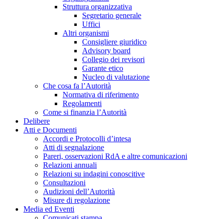
Struttura organizzativa
Segretario generale
Uffici
Altri organismi
Consigliere giuridico
Advisory board
Collegio dei revisori
Garante etico
Nucleo di valutazione
Che cosa fa l’Autorità
Normativa di riferimento
Regolamenti
Come si finanzia l’Autorità
Delibere
Atti e Documenti
Accordi e Protocolli d’intesa
Atti di segnalazione
Pareri, osservazioni RdA e altre comunicazioni
Relazioni annuali
Relazioni su indagini conoscitive
Consultazioni
Audizioni dell’Autorità
Misure di regolazione
Media ed Eventi
Comunicati stampa