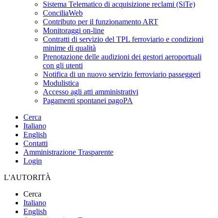
Sistema Telematico di acquisizione reclami (SiTe)
ConciliaWeb
Contributo per il funzionamento ART
Monitoraggi on-line
Contratti di servizio del TPL ferroviario e condizioni
minime di qualità
Prenotazione delle audizioni dei gestori aeroportuali
con gli utenti
Notifica di un nuovo servizio ferroviario passeggeri
Modulistica
Accesso agli atti amministrativi
Pagamenti spontanei pagoPA
Cerca
Italiano
English
Contatti
Amministrazione Trasparente
Login
L'AUTORITÀ
Cerca
Italiano
English