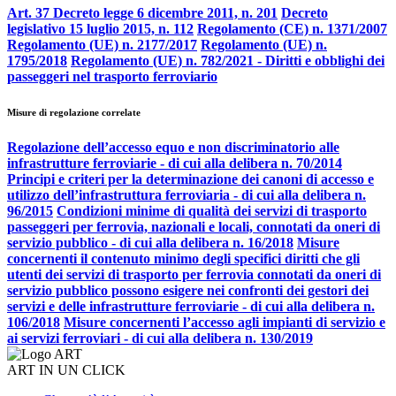
Art. 37 Decreto legge 6 dicembre 2011, n. 201
Decreto
legislativo 15 luglio 2015, n. 112
Regolamento (CE) n. 1371/2007
Regolamento (UE) n. 2177/2017
Regolamento (UE) n.
1795/2018
Regolamento (UE) n. 782/2021 - Diritti e obblighi dei
passeggeri nel trasporto ferroviario
Misure di regolazione correlate
Regolazione dell’accesso equo e non discriminatorio alle
infrastrutture ferroviarie - di cui alla delibera n. 70/2014
Principi e criteri per la determinazione dei canoni di accesso e
utilizzo dell’infrastruttura ferroviaria - di cui alla delibera n.
96/2015
Condizioni minime di qualità dei servizi di trasporto
passeggeri per ferrovia, nazionali e locali, connotati da oneri di
servizio pubblico - di cui alla delibera n. 16/2018
Misure
concernenti il contenuto minimo degli specifici diritti che gli
utenti dei servizi di trasporto per ferrovia connotati da oneri di
servizio pubblico possono esigere nei confronti dei gestori dei
servizi e delle infrastrutture ferroviarie - di cui alla delibera n.
106/2018
Misure concernenti l’accesso agli impianti di servizio e
ai servizi ferroviari - di cui alla delibera n. 130/2019
ART IN UN CLICK