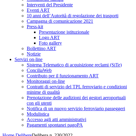
Interventi del Presidente
Eventi ART
10 anni dell’Autorità di regolazione dei trasporti
Campagna di comunicazione 2021
Press-kit
Presentazione istituzionale
Logo ART
Foto gallery
Bollettino ART
Notizie
Servizi on-line
Sistema Telematico di acquisizione reclami (SiTe)
ConciliaWeb
Contributo per il funzionamento ART
Monitoraggi on-line
Contratti di servizio del TPL ferroviario e condizioni
minime di qualità
Prenotazione delle audizioni dei gestori aeroportuali
con gli utenti
Notifica di un nuovo servizio ferroviario passeggeri
Modulistica
Accesso agli atti amministrativi
Pagamenti spontanei pagoPA
Home
Delibere
Delibera n. 230/2022