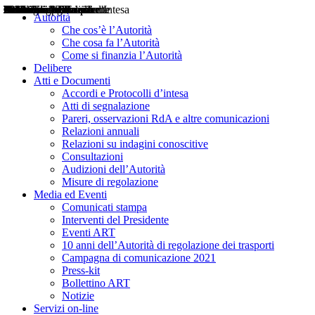
Delibere
Pareri
Consultazioni
Audizioni
Atti di Segnalazione
Accordi e Protocolli d'Intesa
Relazioni annuali
Misure di regolazione
Notizie
Comunicati Stampa
Bollettini ART
Convegni ART
Interviste del Presidente
Articoli in primo piano
Interventi del Presidente
2004
2005
2010
2013
2014
2015
2016
2017
2018
2019
202
2020
2021
2022
2023
2024
2025
2026
Aereo
Marittimo
Terrestre
Autorità
Che cos’è l’Autorità
Che cosa fa l’Autorità
Come si finanzia l’Autorità
Delibere
Atti e Documenti
Accordi e Protocolli d’intesa
Atti di segnalazione
Pareri, osservazioni RdA e altre comunicazioni
Relazioni annuali
Relazioni su indagini conoscitive
Consultazioni
Audizioni dell’Autorità
Misure di regolazione
Media ed Eventi
Comunicati stampa
Interventi del Presidente
Eventi ART
10 anni dell’Autorità di regolazione dei trasporti
Campagna di comunicazione 2021
Press-kit
Bollettino ART
Notizie
Servizi on-line