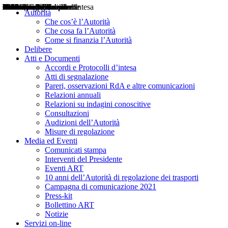
Delibere
Pareri
Consultazioni
Audizioni
Atti di Segnalazione
Accordi e Protocolli d'Intesa
Relazioni annuali
Misure di regolazione
Notizie
Comunicati Stampa
Bollettini ART
Convegni ART
Interviste del Presidente
Articoli in primo piano
Interventi del Presidente
2004
2005
2010
2013
2014
2015
2016
2017
2018
2019
202
2020
2021
2022
2023
2024
2025
2026
Aereo
Marittimo
Terrestre
Autorità
Che cos’è l’Autorità
Che cosa fa l’Autorità
Come si finanzia l’Autorità
Delibere
Atti e Documenti
Accordi e Protocolli d’intesa
Atti di segnalazione
Pareri, osservazioni RdA e altre comunicazioni
Relazioni annuali
Relazioni su indagini conoscitive
Consultazioni
Audizioni dell’Autorità
Misure di regolazione
Media ed Eventi
Comunicati stampa
Interventi del Presidente
Eventi ART
10 anni dell’Autorità di regolazione dei trasporti
Campagna di comunicazione 2021
Press-kit
Bollettino ART
Notizie
Servizi on-line