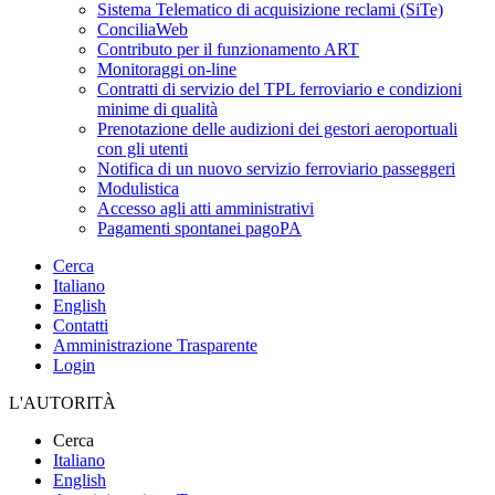
Sistema Telematico di acquisizione reclami (SiTe)
ConciliaWeb
Contributo per il funzionamento ART
Monitoraggi on-line
Contratti di servizio del TPL ferroviario e condizioni
minime di qualità
Prenotazione delle audizioni dei gestori aeroportuali
con gli utenti
Notifica di un nuovo servizio ferroviario passeggeri
Modulistica
Accesso agli atti amministrativi
Pagamenti spontanei pagoPA
Cerca
Italiano
English
Contatti
Amministrazione Trasparente
Login
L'AUTORITÀ
Cerca
Italiano
English