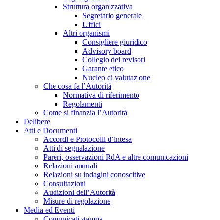
Struttura organizzativa
Segretario generale
Uffici
Altri organismi
Consigliere giuridico
Advisory board
Collegio dei revisori
Garante etico
Nucleo di valutazione
Che cosa fa l’Autorità
Normativa di riferimento
Regolamenti
Come si finanzia l’Autorità
Delibere
Atti e Documenti
Accordi e Protocolli d’intesa
Atti di segnalazione
Pareri, osservazioni RdA e altre comunicazioni
Relazioni annuali
Relazioni su indagini conoscitive
Consultazioni
Audizioni dell’Autorità
Misure di regolazione
Media ed Eventi
Comunicati stampa