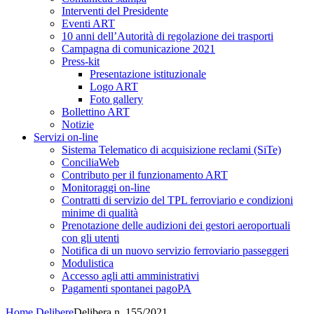
Interventi del Presidente
Eventi ART
10 anni dell’Autorità di regolazione dei trasporti
Campagna di comunicazione 2021
Press-kit
Presentazione istituzionale
Logo ART
Foto gallery
Bollettino ART
Notizie
Servizi on-line
Sistema Telematico di acquisizione reclami (SiTe)
ConciliaWeb
Contributo per il funzionamento ART
Monitoraggi on-line
Contratti di servizio del TPL ferroviario e condizioni
minime di qualità
Prenotazione delle audizioni dei gestori aeroportuali
con gli utenti
Notifica di un nuovo servizio ferroviario passeggeri
Modulistica
Accesso agli atti amministrativi
Pagamenti spontanei pagoPA
Home
Delibere
Delibera n. 155/2021