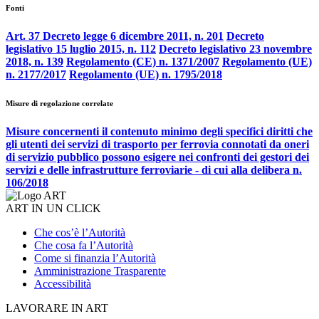
Fonti
Art. 37 Decreto legge 6 dicembre 2011, n. 201
Decreto
legislativo 15 luglio 2015, n. 112
Decreto legislativo 23 novembre
2018, n. 139
Regolamento (CE) n. 1371/2007
Regolamento (UE)
n. 2177/2017
Regolamento (UE) n. 1795/2018
Misure di regolazione correlate
Misure concernenti il contenuto minimo degli specifici diritti che
gli utenti dei servizi di trasporto per ferrovia connotati da oneri
di servizio pubblico possono esigere nei confronti dei gestori dei
servizi e delle infrastrutture ferroviarie - di cui alla delibera n.
106/2018
ART IN UN CLICK
Che cos’è l’Autorità
Che cosa fa l’Autorità
Come si finanzia l’Autorità
Amministrazione Trasparente
Accessibilità
LAVORARE IN ART