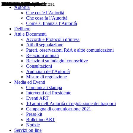
Delibere
Pareri
Consultazioni
Audizioni
Atti di Segnalazione
Accordi e Protocolli d'Intesa
Relazioni annuali
Misure di regolazione
Notizie
Comunicati Stampa
Bollettini ART
Convegni ART
Interviste del Presidente
Articoli in primo piano
Interventi del Presidente
2004
2005
2010
2013
2014
2015
2016
2017
2018
2019
202
2020
2021
2022
2023
2024
2025
2026
Aereo
Marittimo
Terrestre
Autorità
Che cos’è l’Autorità
Che cosa fa l’Autorità
Come si finanzia l’Autorità
Delibere
Atti e Documenti
Accordi e Protocolli d’intesa
Atti di segnalazione
Pareri, osservazioni RdA e altre comunicazioni
Relazioni annuali
Relazioni su indagini conoscitive
Consultazioni
Audizioni dell’Autorità
Misure di regolazione
Media ed Eventi
Comunicati stampa
Interventi del Presidente
Eventi ART
10 anni dell’Autorità di regolazione dei trasporti
Campagna di comunicazione 2021
Press-kit
Bollettino ART
Notizie
Servizi on-line