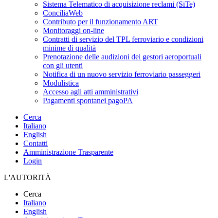
Sistema Telematico di acquisizione reclami (SiTe)
ConciliaWeb
Contributo per il funzionamento ART
Monitoraggi on-line
Contratti di servizio del TPL ferroviario e condizioni
minime di qualità
Prenotazione delle audizioni dei gestori aeroportuali
con gli utenti
Notifica di un nuovo servizio ferroviario passeggeri
Modulistica
Accesso agli atti amministrativi
Pagamenti spontanei pagoPA
Cerca
Italiano
English
Contatti
Amministrazione Trasparente
Login
L'AUTORITÀ
Cerca
Italiano
English