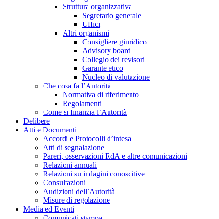
Struttura organizzativa
Segretario generale
Uffici
Altri organismi
Consigliere giuridico
Advisory board
Collegio dei revisori
Garante etico
Nucleo di valutazione
Che cosa fa l’Autorità
Normativa di riferimento
Regolamenti
Come si finanzia l’Autorità
Delibere
Atti e Documenti
Accordi e Protocolli d’intesa
Atti di segnalazione
Pareri, osservazioni RdA e altre comunicazioni
Relazioni annuali
Relazioni su indagini conoscitive
Consultazioni
Audizioni dell’Autorità
Misure di regolazione
Media ed Eventi
Comunicati stampa