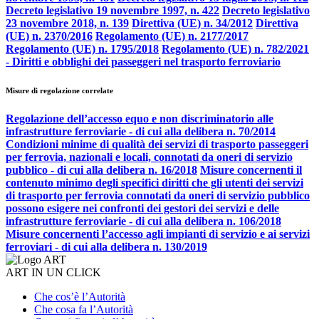
Decreto legislativo 19 novembre 1997, n. 422
Decreto legislativo
23 novembre 2018, n. 139
Direttiva (UE) n. 34/2012
Direttiva
(UE) n. 2370/2016
Regolamento (UE) n. 2177/2017
Regolamento (UE) n. 1795/2018
Regolamento (UE) n. 782/2021
- Diritti e obblighi dei passeggeri nel trasporto ferroviario
Misure di regolazione correlate
Regolazione dell’accesso equo e non discriminatorio alle
infrastrutture ferroviarie - di cui alla delibera n. 70/2014
Condizioni minime di qualità dei servizi di trasporto passeggeri
per ferrovia, nazionali e locali, connotati da oneri di servizio
pubblico - di cui alla delibera n. 16/2018
Misure concernenti il
contenuto minimo degli specifici diritti che gli utenti dei servizi
di trasporto per ferrovia connotati da oneri di servizio pubblico
possono esigere nei confronti dei gestori dei servizi e delle
infrastrutture ferroviarie - di cui alla delibera n. 106/2018
Misure concernenti l’accesso agli impianti di servizio e ai servizi
ferroviari - di cui alla delibera n. 130/2019
ART IN UN CLICK
Che cos’è l’Autorità
Che cosa fa l’Autorità