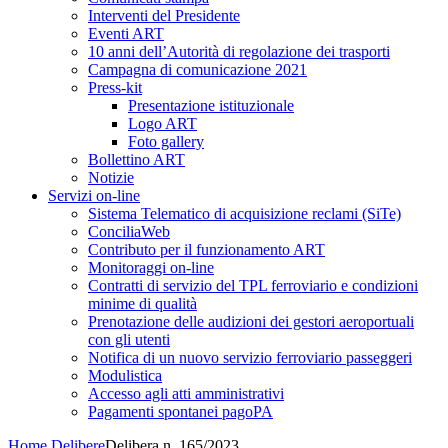
Interventi del Presidente
Eventi ART
10 anni dell’Autorità di regolazione dei trasporti
Campagna di comunicazione 2021
Press-kit
Presentazione istituzionale
Logo ART
Foto gallery
Bollettino ART
Notizie
Servizi on-line
Sistema Telematico di acquisizione reclami (SiTe)
ConciliaWeb
Contributo per il funzionamento ART
Monitoraggi on-line
Contratti di servizio del TPL ferroviario e condizioni
minime di qualità
Prenotazione delle audizioni dei gestori aeroportuali
con gli utenti
Notifica di un nuovo servizio ferroviario passeggeri
Modulistica
Accesso agli atti amministrativi
Pagamenti spontanei pagoPA
Home
Delibere
Delibera n. 165/2023