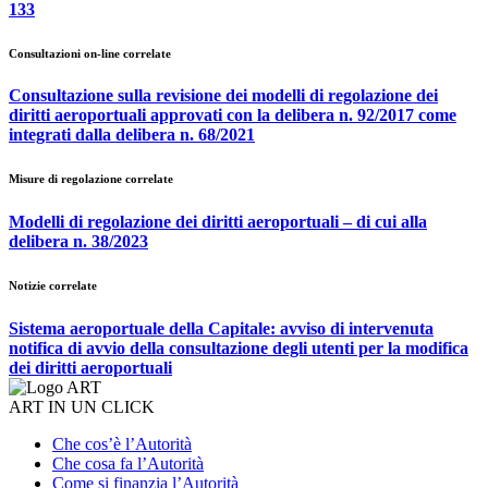
133
Consultazioni on-line correlate
Consultazione sulla revisione dei modelli di regolazione dei
diritti aeroportuali approvati con la delibera n. 92/2017 come
integrati dalla delibera n. 68/2021
Misure di regolazione correlate
Modelli di regolazione dei diritti aeroportuali – di cui alla
delibera n. 38/2023
Notizie correlate
Sistema aeroportuale della Capitale: avviso di intervenuta
notifica di avvio della consultazione degli utenti per la modifica
dei diritti aeroportuali
ART IN UN CLICK
Che cos’è l’Autorità
Che cosa fa l’Autorità
Come si finanzia l’Autorità