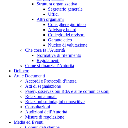
Struttura organizzativa
Segretario generale
Uffici
Altri organismi
Consigliere giuridico
Advisory board
Collegio dei revisori
Garante etico
Nucleo di valutazione
Che cosa fa l’Autorità
Normativa di riferimento
Regolamenti
Come si finanzia l’Autorità
Delibere
Atti e Documenti
Accordi e Protocolli d’intesa
Atti di segnalazione
Pareri, osservazioni RdA e altre comunicazioni
Relazioni annuali
Relazioni su indagini conoscitive
Consultazioni
Audizioni dell’Autorità
Misure di regolazione
Media ed Eventi
Comunicati stampa