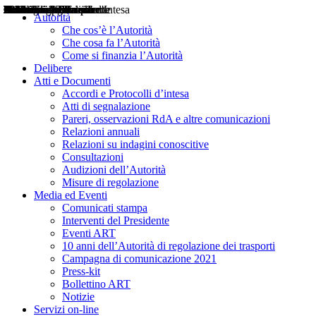
Delibere
Pareri
Consultazioni
Audizioni
Atti di Segnalazione
Accordi e Protocolli d'Intesa
Relazioni annuali
Misure di regolazione
Notizie
Comunicati Stampa
Bollettini ART
Convegni ART
Interviste del Presidente
Articoli in primo piano
Interventi del Presidente
2004
2005
2010
2013
2014
2015
2016
2017
2018
2019
202
2020
2021
2022
2023
2024
2025
2026
Aereo
Marittimo
Terrestre
Autorità
Che cos’è l’Autorità
Che cosa fa l’Autorità
Come si finanzia l’Autorità
Delibere
Atti e Documenti
Accordi e Protocolli d’intesa
Atti di segnalazione
Pareri, osservazioni RdA e altre comunicazioni
Relazioni annuali
Relazioni su indagini conoscitive
Consultazioni
Audizioni dell’Autorità
Misure di regolazione
Media ed Eventi
Comunicati stampa
Interventi del Presidente
Eventi ART
10 anni dell’Autorità di regolazione dei trasporti
Campagna di comunicazione 2021
Press-kit
Bollettino ART
Notizie
Servizi on-line