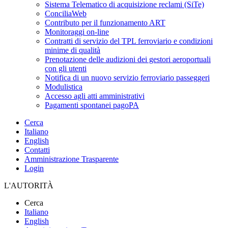
Sistema Telematico di acquisizione reclami (SiTe)
ConciliaWeb
Contributo per il funzionamento ART
Monitoraggi on-line
Contratti di servizio del TPL ferroviario e condizioni
minime di qualità
Prenotazione delle audizioni dei gestori aeroportuali
con gli utenti
Notifica di un nuovo servizio ferroviario passeggeri
Modulistica
Accesso agli atti amministrativi
Pagamenti spontanei pagoPA
Cerca
Italiano
English
Contatti
Amministrazione Trasparente
Login
L'AUTORITÀ
Cerca
Italiano
English