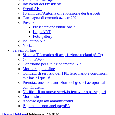
Interventi del Presidente
Eventi ART
10 anni dell’Autorità di regolazione dei trasporti
Campagna di comunicazione 2021
Press-kit
Presentazione istituzionale
Logo ART
Foto gallery
Bollettino ART
Notizie
Servizi on-line
Sistema Telematico di acquisizione reclami (SiTe)
ConciliaWeb
Contributo per il funzionamento ART
Monitoraggi on-line
Contratti di servizio del TPL ferroviario e condizioni
minime di qualità
Prenotazione delle audizioni dei gestori aeroportuali
con gli utenti
Notifica di un nuovo servizio ferroviario passeggeri
Modulistica
Accesso agli atti amministrativi
Pagamenti spontanei pagoPA
Home
Delibere
Delibera n. 22/2024