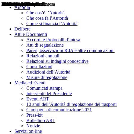
Delibere
Pareri
Consultazioni
Audizioni
Atti di Segnalazione
Accordi e Protocolli d'Intesa
Relazioni annuali
Misure di regolazione
Notizie
Comunicati Stampa
Bollettini ART
Convegni ART
Interviste del Presidente
Articoli in primo piano
Interventi del Presidente
2004
2005
2010
2013
2014
2015
2016
2017
2018
2019
202
2020
2021
2022
2023
2024
2025
2026
Aereo
Marittimo
Terrestre
Autorità
Che cos’è l’Autorità
Che cosa fa l’Autorità
Come si finanzia l’Autorità
Delibere
Atti e Documenti
Accordi e Protocolli d’intesa
Atti di segnalazione
Pareri, osservazioni RdA e altre comunicazioni
Relazioni annuali
Relazioni su indagini conoscitive
Consultazioni
Audizioni dell’Autorità
Misure di regolazione
Media ed Eventi
Comunicati stampa
Interventi del Presidente
Eventi ART
10 anni dell’Autorità di regolazione dei trasporti
Campagna di comunicazione 2021
Press-kit
Bollettino ART
Notizie
Servizi on-line