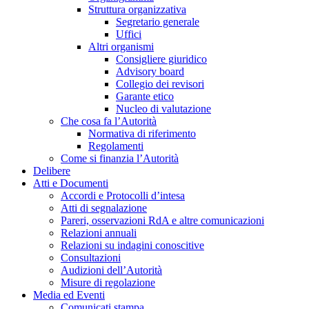
Struttura organizzativa
Segretario generale
Uffici
Altri organismi
Consigliere giuridico
Advisory board
Collegio dei revisori
Garante etico
Nucleo di valutazione
Che cosa fa l’Autorità
Normativa di riferimento
Regolamenti
Come si finanzia l’Autorità
Delibere
Atti e Documenti
Accordi e Protocolli d’intesa
Atti di segnalazione
Pareri, osservazioni RdA e altre comunicazioni
Relazioni annuali
Relazioni su indagini conoscitive
Consultazioni
Audizioni dell’Autorità
Misure di regolazione
Media ed Eventi
Comunicati stampa