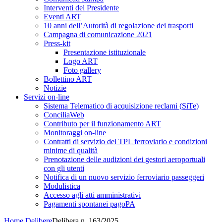
Interventi del Presidente
Eventi ART
10 anni dell’Autorità di regolazione dei trasporti
Campagna di comunicazione 2021
Press-kit
Presentazione istituzionale
Logo ART
Foto gallery
Bollettino ART
Notizie
Servizi on-line
Sistema Telematico di acquisizione reclami (SiTe)
ConciliaWeb
Contributo per il funzionamento ART
Monitoraggi on-line
Contratti di servizio del TPL ferroviario e condizioni
minime di qualità
Prenotazione delle audizioni dei gestori aeroportuali
con gli utenti
Notifica di un nuovo servizio ferroviario passeggeri
Modulistica
Accesso agli atti amministrativi
Pagamenti spontanei pagoPA
Home
Delibere
Delibera n. 163/2025