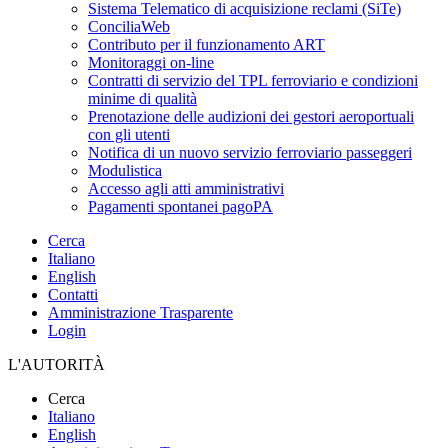
Sistema Telematico di acquisizione reclami (SiTe)
ConciliaWeb
Contributo per il funzionamento ART
Monitoraggi on-line
Contratti di servizio del TPL ferroviario e condizioni
minime di qualità
Prenotazione delle audizioni dei gestori aeroportuali
con gli utenti
Notifica di un nuovo servizio ferroviario passeggeri
Modulistica
Accesso agli atti amministrativi
Pagamenti spontanei pagoPA
Cerca
Italiano
English
Contatti
Amministrazione Trasparente
Login
L'AUTORITÀ
Cerca
Italiano
English