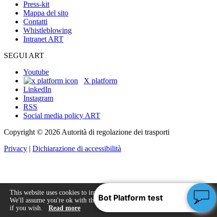
Press-kit
Mappa del sito
Contatti
Whistleblowing
Intranet ART
SEGUI ART
Youtube
X platform
LinkedIn
Instagram
RSS
Social media policy ART
Copyright © 2026 Autorità di regolazione dei trasporti
Privacy
|
Dichiarazione di accessibilità
This website uses cookies to improve your experience.
We'll assume you're ok with this, but you can opt-out
Accept
if you wish.
Read more