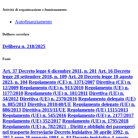
Attività di organizzazione e funzionamento
Autofinanziamento
Delibere correlate
Delibera n. 218/2025
Fonti
Art. 37 Decreto legge 6 dicembre 2011, n. 201
Art. 16 Decreto
legge 28 settembre 2018, n. 109
Art. 20 Decreto legge 10 agosto
2023, n. 104
Regolamento (CE) n. 1371/2007
Direttiva (CE) n.
12/2009
Regolamento (UE) n. 913/2010
Regolamento (UE) n.
1177/2010
Regolamento (UE) n. 181/2011
Direttiva (UE) n.
34/2012
Direttiva (UE) n. 2370/2016
Regolamento delegato (UE)
n. 885/2013
Direttiva 2010/40/UE
Regolamento delegato (UE) n.
886/2013
Direttiva 2013/11/UE
Regolamento (UE) 1315/2013
Regolamento (UE) n. 545/2016
Regolamento (UE) n. 2177/2017
Regolamento (UE) 352/2017
Regolamento (UE) n. 1795/2018
Regolamento (UE) n. 782/2021 - Diritti e obblighi dei passeggeri
nel trasporto ferroviario
Decreto legislativo 30 aprile 1992, n.
285
Legge 28 gennaio 1994, n. 84
Decreto legislativo 4 agosto