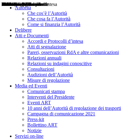
Delibere
Pareri
Consultazioni
Audizioni
Atti di Segnalazione
Accordi e Protocolli d'Intesa
Relazioni annuali
Misure di regolazione
Notizie
Comunicati Stampa
Bollettini ART
Convegni ART
Interviste del Presidente
Articoli in primo piano
Interventi del Presidente
2004
2005
2010
2013
2014
2015
2016
2017
2018
2019
202
2020
2021
2022
2023
2024
2025
2026
Aereo
Marittimo
Terrestre
Autorità
Che cos’è l’Autorità
Che cosa fa l’Autorità
Come si finanzia l’Autorità
Delibere
Atti e Documenti
Accordi e Protocolli d’intesa
Atti di segnalazione
Pareri, osservazioni RdA e altre comunicazioni
Relazioni annuali
Relazioni su indagini conoscitive
Consultazioni
Audizioni dell’Autorità
Misure di regolazione
Media ed Eventi
Comunicati stampa
Interventi del Presidente
Eventi ART
10 anni dell’Autorità di regolazione dei trasporti
Campagna di comunicazione 2021
Press-kit
Bollettino ART
Notizie
Servizi on-line