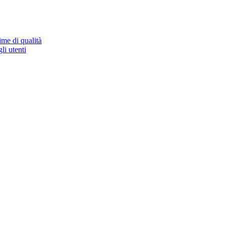
ime di qualità
li utenti