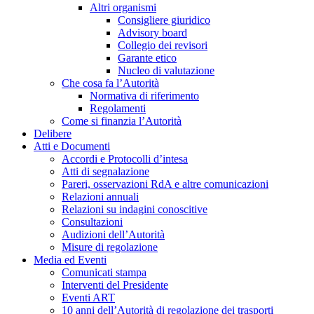
Altri organismi
Consigliere giuridico
Advisory board
Collegio dei revisori
Garante etico
Nucleo di valutazione
Che cosa fa l’Autorità
Normativa di riferimento
Regolamenti
Come si finanzia l’Autorità
Delibere
Atti e Documenti
Accordi e Protocolli d’intesa
Atti di segnalazione
Pareri, osservazioni RdA e altre comunicazioni
Relazioni annuali
Relazioni su indagini conoscitive
Consultazioni
Audizioni dell’Autorità
Misure di regolazione
Media ed Eventi
Comunicati stampa
Interventi del Presidente
Eventi ART
10 anni dell’Autorità di regolazione dei trasporti