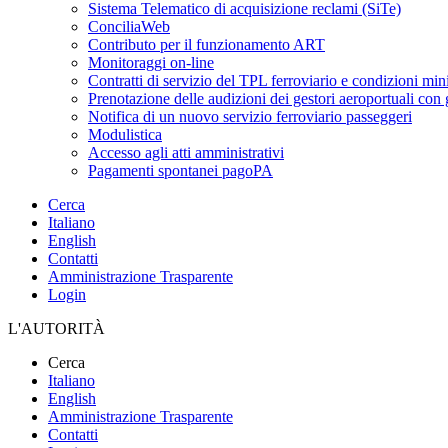
Sistema Telematico di acquisizione reclami (SiTe)
ConciliaWeb
Contributo per il funzionamento ART
Monitoraggi on-line
Contratti di servizio del TPL ferroviario e condizioni min
Prenotazione delle audizioni dei gestori aeroportuali con g
Notifica di un nuovo servizio ferroviario passeggeri
Modulistica
Accesso agli atti amministrativi
Pagamenti spontanei pagoPA
Cerca
Italiano
English
Contatti
Amministrazione Trasparente
Login
L'AUTORITÀ
Cerca
Italiano
English
Amministrazione Trasparente
Contatti