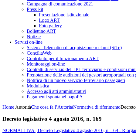
Campagna di comunicazione 2021
Press-kit
Presentazione istituzionale
Logo ART
Foto gallery
Bollettino ART
Notizie
Servizi on-line
Sistema Telematico di acquisizione reclami (SiTe)
ConciliaWeb
Contributo per il funzionamento ART
Monitoraggi on-line
Contratti di servizio del TPL ferroviario e condizioni min
Prenotazione delle audizioni dei gestori aeroportuali con g
Notifica di un nuovo servizio ferroviario passeggeri
Modulistica
Accesso agli atti amministrativi
Pagamenti spontanei pagoPA
Home
Autorità
Che cosa fa l’Autorità
Normativa di riferimento
Decreto 
Decreto legislativo 4 agosto 2016, n. 169
NORMATTIVA | Decreto Legislativo 4 agosto 2016, n. 169 - Riorganizza