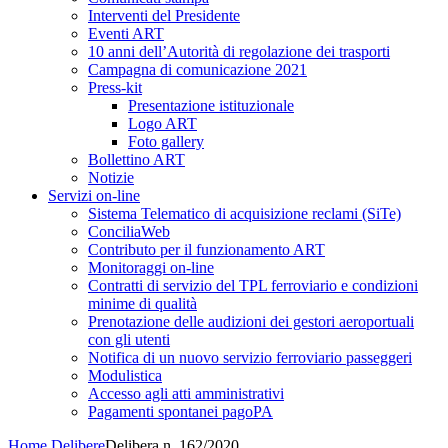
Interventi del Presidente
Eventi ART
10 anni dell’Autorità di regolazione dei trasporti
Campagna di comunicazione 2021
Press-kit
Presentazione istituzionale
Logo ART
Foto gallery
Bollettino ART
Notizie
Servizi on-line
Sistema Telematico di acquisizione reclami (SiTe)
ConciliaWeb
Contributo per il funzionamento ART
Monitoraggi on-line
Contratti di servizio del TPL ferroviario e condizioni
minime di qualità
Prenotazione delle audizioni dei gestori aeroportuali
con gli utenti
Notifica di un nuovo servizio ferroviario passeggeri
Modulistica
Accesso agli atti amministrativi
Pagamenti spontanei pagoPA
Home
Delibere
Delibera n. 162/2020