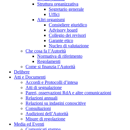
Struttura organizzativa
Segretario generale
Uffici
Altri organismi
Consigliere giuridico
Advisory board
Collegio dei revisori
Garante etico
Nucleo di valutazione
Che cosa fa l’Autorità
Normativa di riferimento
Regolamenti
Come si finanzia l’Autorità
Delibere
Atti e Documenti
Accordi e Protocolli d’intesa
Atti di segnalazione
Pareri, osservazioni RdA e altre comunicazioni
Relazioni annuali
Relazioni su indagini conoscitive
Consultazioni
Audizioni dell’Autorità
Misure di regolazione
Media ed Eventi
Comunicati stampa