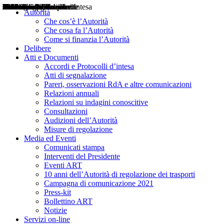
Delibere
Pareri
Consultazioni
Audizioni
Atti di Segnalazione
Accordi e Protocolli d'Intesa
Relazioni annuali
Misure di regolazione
Notizie
Comunicati Stampa
Bollettini ART
Convegni ART
Interviste del Presidente
Articoli in primo piano
Interventi del Presidente
2004
2005
2010
2013
2014
2015
2016
2017
2018
2019
202
2020
2021
2022
2023
2024
2025
2026
Aereo
Marittimo
Terrestre
Autorità
Che cos’è l’Autorità
Che cosa fa l’Autorità
Come si finanzia l’Autorità
Delibere
Atti e Documenti
Accordi e Protocolli d’intesa
Atti di segnalazione
Pareri, osservazioni RdA e altre comunicazioni
Relazioni annuali
Relazioni su indagini conoscitive
Consultazioni
Audizioni dell’Autorità
Misure di regolazione
Media ed Eventi
Comunicati stampa
Interventi del Presidente
Eventi ART
10 anni dell’Autorità di regolazione dei trasporti
Campagna di comunicazione 2021
Press-kit
Bollettino ART
Notizie
Servizi on-line