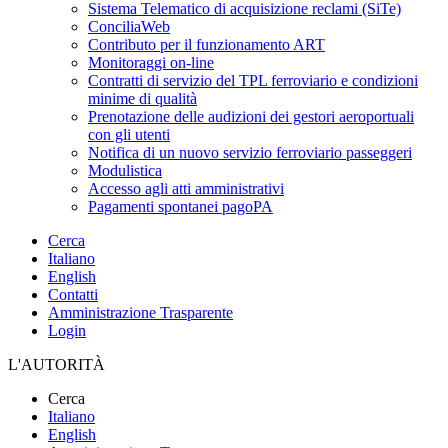
Sistema Telematico di acquisizione reclami (SiTe)
ConciliaWeb
Contributo per il funzionamento ART
Monitoraggi on-line
Contratti di servizio del TPL ferroviario e condizioni
minime di qualità
Prenotazione delle audizioni dei gestori aeroportuali
con gli utenti
Notifica di un nuovo servizio ferroviario passeggeri
Modulistica
Accesso agli atti amministrativi
Pagamenti spontanei pagoPA
Cerca
Italiano
English
Contatti
Amministrazione Trasparente
Login
L'AUTORITÀ
Cerca
Italiano
English