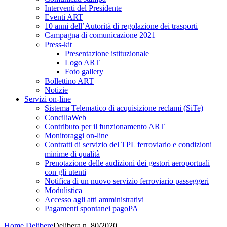
Interventi del Presidente
Eventi ART
10 anni dell’Autorità di regolazione dei trasporti
Campagna di comunicazione 2021
Press-kit
Presentazione istituzionale
Logo ART
Foto gallery
Bollettino ART
Notizie
Servizi on-line
Sistema Telematico di acquisizione reclami (SiTe)
ConciliaWeb
Contributo per il funzionamento ART
Monitoraggi on-line
Contratti di servizio del TPL ferroviario e condizioni
minime di qualità
Prenotazione delle audizioni dei gestori aeroportuali
con gli utenti
Notifica di un nuovo servizio ferroviario passeggeri
Modulistica
Accesso agli atti amministrativi
Pagamenti spontanei pagoPA
Home
Delibere
Delibera n. 80/2020