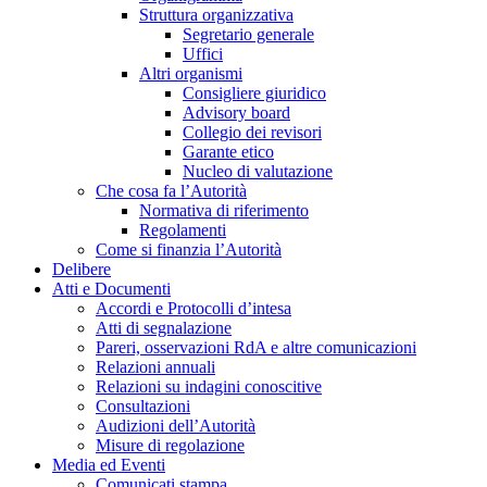
Struttura organizzativa
Segretario generale
Uffici
Altri organismi
Consigliere giuridico
Advisory board
Collegio dei revisori
Garante etico
Nucleo di valutazione
Che cosa fa l’Autorità
Normativa di riferimento
Regolamenti
Come si finanzia l’Autorità
Delibere
Atti e Documenti
Accordi e Protocolli d’intesa
Atti di segnalazione
Pareri, osservazioni RdA e altre comunicazioni
Relazioni annuali
Relazioni su indagini conoscitive
Consultazioni
Audizioni dell’Autorità
Misure di regolazione
Media ed Eventi
Comunicati stampa