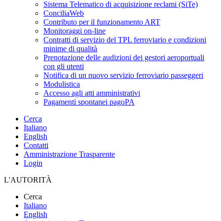
Sistema Telematico di acquisizione reclami (SiTe)
ConciliaWeb
Contributo per il funzionamento ART
Monitoraggi on-line
Contratti di servizio del TPL ferroviario e condizioni
minime di qualità
Prenotazione delle audizioni dei gestori aeroportuali
con gli utenti
Notifica di un nuovo servizio ferroviario passeggeri
Modulistica
Accesso agli atti amministrativi
Pagamenti spontanei pagoPA
Cerca
Italiano
English
Contatti
Amministrazione Trasparente
Login
L'AUTORITÀ
Cerca
Italiano
English