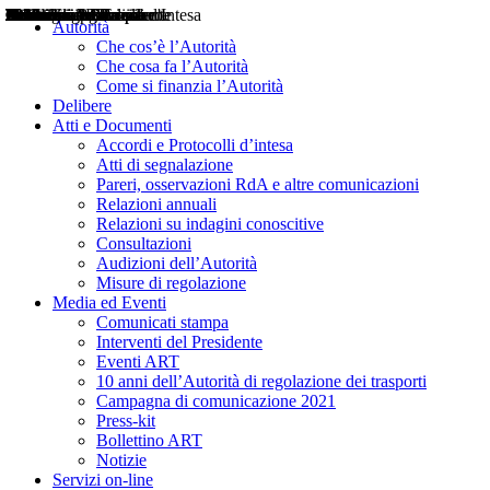
Delibere
Pareri
Consultazioni
Audizioni
Atti di Segnalazione
Accordi e Protocolli d'Intesa
Relazioni annuali
Misure di regolazione
Notizie
Comunicati Stampa
Bollettini ART
Convegni ART
Interviste del Presidente
Articoli in primo piano
Interventi del Presidente
2004
2005
2010
2013
2014
2015
2016
2017
2018
2019
202
2020
2021
2022
2023
2024
2025
2026
Aereo
Marittimo
Terrestre
Autorità
Che cos’è l’Autorità
Che cosa fa l’Autorità
Come si finanzia l’Autorità
Delibere
Atti e Documenti
Accordi e Protocolli d’intesa
Atti di segnalazione
Pareri, osservazioni RdA e altre comunicazioni
Relazioni annuali
Relazioni su indagini conoscitive
Consultazioni
Audizioni dell’Autorità
Misure di regolazione
Media ed Eventi
Comunicati stampa
Interventi del Presidente
Eventi ART
10 anni dell’Autorità di regolazione dei trasporti
Campagna di comunicazione 2021
Press-kit
Bollettino ART
Notizie
Servizi on-line