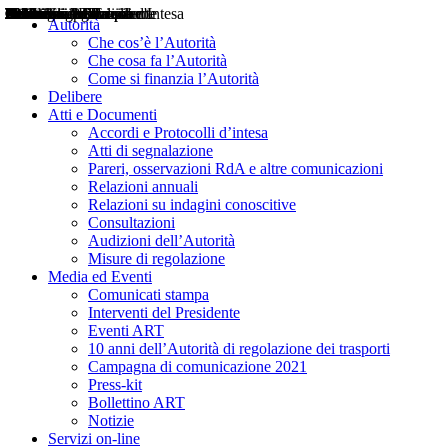
Delibere
Pareri
Consultazioni
Audizioni
Atti di Segnalazione
Accordi e Protocolli d'Intesa
Relazioni annuali
Misure di regolazione
Notizie
Comunicati Stampa
Bollettini ART
Convegni ART
Interviste del Presidente
Articoli in primo piano
Interventi del Presidente
2004
2005
2010
2013
2014
2015
2016
2017
2018
2019
202
2020
2021
2022
2023
2024
2025
2026
Aereo
Marittimo
Terrestre
Autorità
Che cos’è l’Autorità
Che cosa fa l’Autorità
Come si finanzia l’Autorità
Delibere
Atti e Documenti
Accordi e Protocolli d’intesa
Atti di segnalazione
Pareri, osservazioni RdA e altre comunicazioni
Relazioni annuali
Relazioni su indagini conoscitive
Consultazioni
Audizioni dell’Autorità
Misure di regolazione
Media ed Eventi
Comunicati stampa
Interventi del Presidente
Eventi ART
10 anni dell’Autorità di regolazione dei trasporti
Campagna di comunicazione 2021
Press-kit
Bollettino ART
Notizie
Servizi on-line