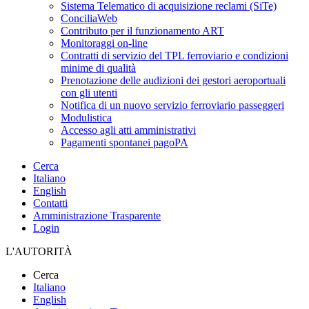
Sistema Telematico di acquisizione reclami (SiTe)
ConciliaWeb
Contributo per il funzionamento ART
Monitoraggi on-line
Contratti di servizio del TPL ferroviario e condizioni
minime di qualità
Prenotazione delle audizioni dei gestori aeroportuali
con gli utenti
Notifica di un nuovo servizio ferroviario passeggeri
Modulistica
Accesso agli atti amministrativi
Pagamenti spontanei pagoPA
Cerca
Italiano
English
Contatti
Amministrazione Trasparente
Login
L'AUTORITÀ
Cerca
Italiano
English