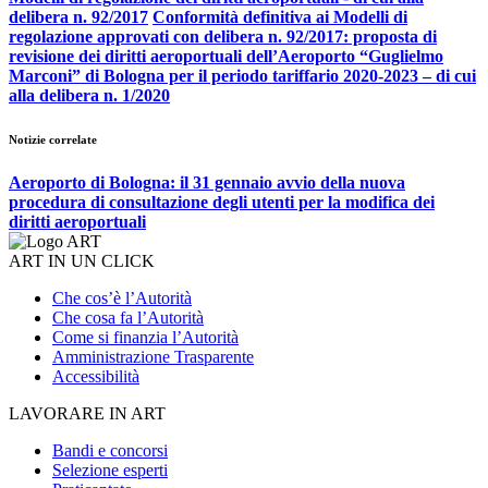
delibera n. 92/2017
Conformità definitiva ai Modelli di
regolazione approvati con delibera n. 92/2017: proposta di
revisione dei diritti aeroportuali dell’Aeroporto “Guglielmo
Marconi” di Bologna per il periodo tariffario 2020-2023 – di cui
alla delibera n. 1/2020
Notizie correlate
Aeroporto di Bologna: il 31 gennaio avvio della nuova
procedura di consultazione degli utenti per la modifica dei
diritti aeroportuali
ART IN UN CLICK
Che cos’è l’Autorità
Che cosa fa l’Autorità
Come si finanzia l’Autorità
Amministrazione Trasparente
Accessibilità
LAVORARE IN ART
Bandi e concorsi
Selezione esperti