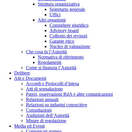
Struttura organizzativa
Segretario generale
Uffici
Altri organismi
Consigliere giuridico
Advisory board
Collegio dei revisori
Garante etico
Nucleo di valutazione
Che cosa fa l’Autorità
Normativa di riferimento
Regolamenti
Come si finanzia l’Autorità
Delibere
Atti e Documenti
Accordi e Protocolli d’intesa
Atti di segnalazione
Pareri, osservazioni RdA e altre comunicazioni
Relazioni annuali
Relazioni su indagini conoscitive
Consultazioni
Audizioni dell’Autorità
Misure di regolazione
Media ed Eventi
Comunicati stampa