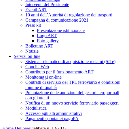
Interventi del Presidente
Eventi ART
10 anni dell’Autorità di regolazione dei trasporti
Campagna di comunicazione 2021
Press-kit
Presentazione istituzionale
Logo ART
Foto gallery
Bollettino ART
Notizie
Servizi on-line
Sistema Telematico di acquisizione reclami (SiTe)
ConciliaWeb
Contributo per il funzionamento ART
Monitoraggi on-line
Contratti di servizio del TPL ferroviario e condizioni
minime di qualità
Prenotazione delle audizioni dei gestori aeroportuali
con gli utenti
Notifica di un nuovo servizio ferroviario passeggeri
Modulistica
Accesso agli atti amministrativi
Pagamenti spontanei pagoPA
Home
Delibere
Delibera n. 12/2023