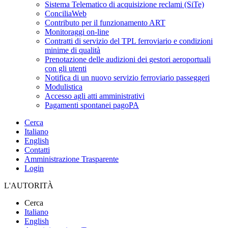
Sistema Telematico di acquisizione reclami (SiTe)
ConciliaWeb
Contributo per il funzionamento ART
Monitoraggi on-line
Contratti di servizio del TPL ferroviario e condizioni
minime di qualità
Prenotazione delle audizioni dei gestori aeroportuali
con gli utenti
Notifica di un nuovo servizio ferroviario passeggeri
Modulistica
Accesso agli atti amministrativi
Pagamenti spontanei pagoPA
Cerca
Italiano
English
Contatti
Amministrazione Trasparente
Login
L'AUTORITÀ
Cerca
Italiano
English