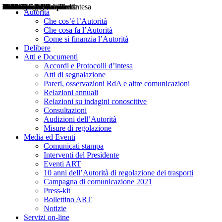
Delibere
Pareri
Consultazioni
Audizioni
Atti di Segnalazione
Accordi e Protocolli d'Intesa
Relazioni annuali
Misure di regolazione
Notizie
Comunicati Stampa
Bollettini ART
Convegni ART
Interviste del Presidente
Articoli in primo piano
Interventi del Presidente
2004
2005
2010
2013
2014
2015
2016
2017
2018
2019
202
2020
2021
2022
2023
2024
2025
2026
Aereo
Marittimo
Terrestre
Autorità
Che cos’è l’Autorità
Che cosa fa l’Autorità
Come si finanzia l’Autorità
Delibere
Atti e Documenti
Accordi e Protocolli d’intesa
Atti di segnalazione
Pareri, osservazioni RdA e altre comunicazioni
Relazioni annuali
Relazioni su indagini conoscitive
Consultazioni
Audizioni dell’Autorità
Misure di regolazione
Media ed Eventi
Comunicati stampa
Interventi del Presidente
Eventi ART
10 anni dell’Autorità di regolazione dei trasporti
Campagna di comunicazione 2021
Press-kit
Bollettino ART
Notizie
Servizi on-line