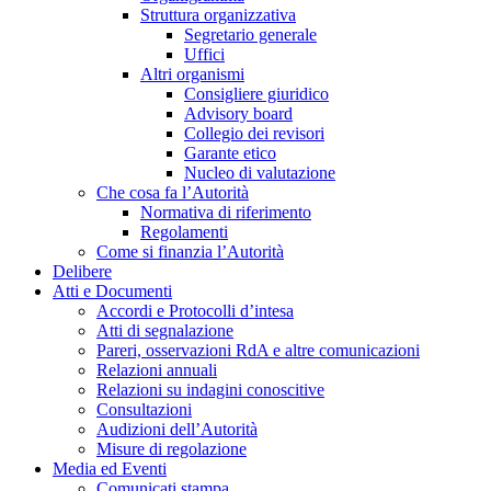
Struttura organizzativa
Segretario generale
Uffici
Altri organismi
Consigliere giuridico
Advisory board
Collegio dei revisori
Garante etico
Nucleo di valutazione
Che cosa fa l’Autorità
Normativa di riferimento
Regolamenti
Come si finanzia l’Autorità
Delibere
Atti e Documenti
Accordi e Protocolli d’intesa
Atti di segnalazione
Pareri, osservazioni RdA e altre comunicazioni
Relazioni annuali
Relazioni su indagini conoscitive
Consultazioni
Audizioni dell’Autorità
Misure di regolazione
Media ed Eventi
Comunicati stampa