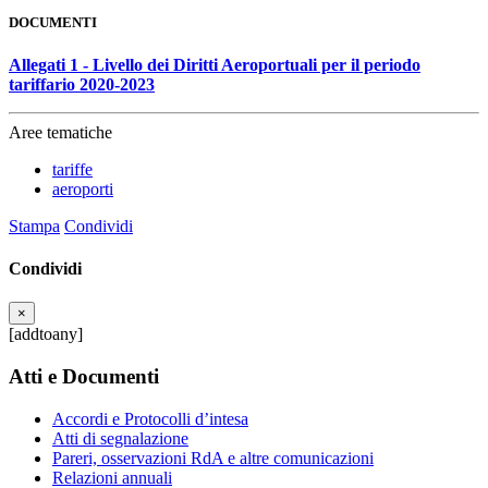
DOCUMENTI
Allegati 1 - Livello dei Diritti Aeroportuali per il periodo
tariffario 2020-2023
Aree tematiche
tariffe
aeroporti
Stampa
Condividi
Condividi
×
[addtoany]
Atti e Documenti
Accordi e Protocolli d’intesa
Atti di segnalazione
Pareri, osservazioni RdA e altre comunicazioni
Relazioni annuali