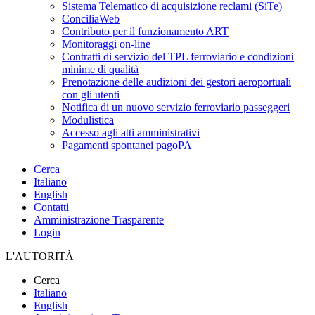
Sistema Telematico di acquisizione reclami (SiTe)
ConciliaWeb
Contributo per il funzionamento ART
Monitoraggi on-line
Contratti di servizio del TPL ferroviario e condizioni
minime di qualità
Prenotazione delle audizioni dei gestori aeroportuali
con gli utenti
Notifica di un nuovo servizio ferroviario passeggeri
Modulistica
Accesso agli atti amministrativi
Pagamenti spontanei pagoPA
Cerca
Italiano
English
Contatti
Amministrazione Trasparente
Login
L'AUTORITÀ
Cerca
Italiano
English