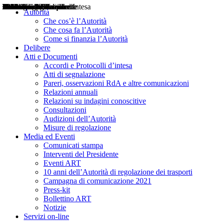
Delibere
Pareri
Consultazioni
Audizioni
Atti di Segnalazione
Accordi e Protocolli d'Intesa
Relazioni annuali
Misure di regolazione
Notizie
Comunicati Stampa
Bollettini ART
Convegni ART
Interviste del Presidente
Articoli in primo piano
Interventi del Presidente
2004
2005
2010
2013
2014
2015
2016
2017
2018
2019
202
2020
2021
2022
2023
2024
2025
2026
Aereo
Marittimo
Terrestre
Autorità
Che cos’è l’Autorità
Che cosa fa l’Autorità
Come si finanzia l’Autorità
Delibere
Atti e Documenti
Accordi e Protocolli d’intesa
Atti di segnalazione
Pareri, osservazioni RdA e altre comunicazioni
Relazioni annuali
Relazioni su indagini conoscitive
Consultazioni
Audizioni dell’Autorità
Misure di regolazione
Media ed Eventi
Comunicati stampa
Interventi del Presidente
Eventi ART
10 anni dell’Autorità di regolazione dei trasporti
Campagna di comunicazione 2021
Press-kit
Bollettino ART
Notizie
Servizi on-line