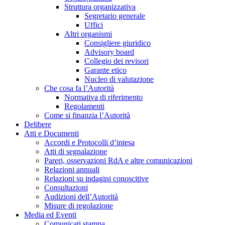
Struttura organizzativa
Segretario generale
Uffici
Altri organismi
Consigliere giuridico
Advisory board
Collegio dei revisori
Garante etico
Nucleo di valutazione
Che cosa fa l’Autorità
Normativa di riferimento
Regolamenti
Come si finanzia l’Autorità
Delibere
Atti e Documenti
Accordi e Protocolli d’intesa
Atti di segnalazione
Pareri, osservazioni RdA e altre comunicazioni
Relazioni annuali
Relazioni su indagini conoscitive
Consultazioni
Audizioni dell’Autorità
Misure di regolazione
Media ed Eventi
Comunicati stampa