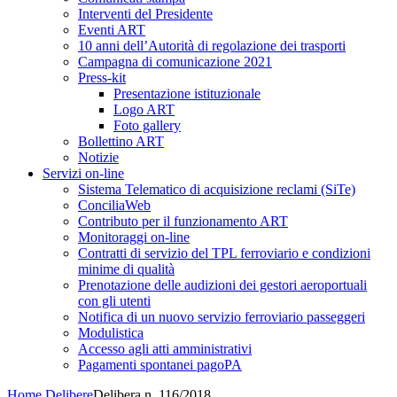
Interventi del Presidente
Eventi ART
10 anni dell’Autorità di regolazione dei trasporti
Campagna di comunicazione 2021
Press-kit
Presentazione istituzionale
Logo ART
Foto gallery
Bollettino ART
Notizie
Servizi on-line
Sistema Telematico di acquisizione reclami (SiTe)
ConciliaWeb
Contributo per il funzionamento ART
Monitoraggi on-line
Contratti di servizio del TPL ferroviario e condizioni
minime di qualità
Prenotazione delle audizioni dei gestori aeroportuali
con gli utenti
Notifica di un nuovo servizio ferroviario passeggeri
Modulistica
Accesso agli atti amministrativi
Pagamenti spontanei pagoPA
Home
Delibere
Delibera n. 116/2018