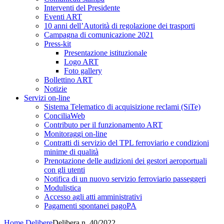
Interventi del Presidente
Eventi ART
10 anni dell’Autorità di regolazione dei trasporti
Campagna di comunicazione 2021
Press-kit
Presentazione istituzionale
Logo ART
Foto gallery
Bollettino ART
Notizie
Servizi on-line
Sistema Telematico di acquisizione reclami (SiTe)
ConciliaWeb
Contributo per il funzionamento ART
Monitoraggi on-line
Contratti di servizio del TPL ferroviario e condizioni
minime di qualità
Prenotazione delle audizioni dei gestori aeroportuali
con gli utenti
Notifica di un nuovo servizio ferroviario passeggeri
Modulistica
Accesso agli atti amministrativi
Pagamenti spontanei pagoPA
Home
Delibere
Delibera n. 40/2022