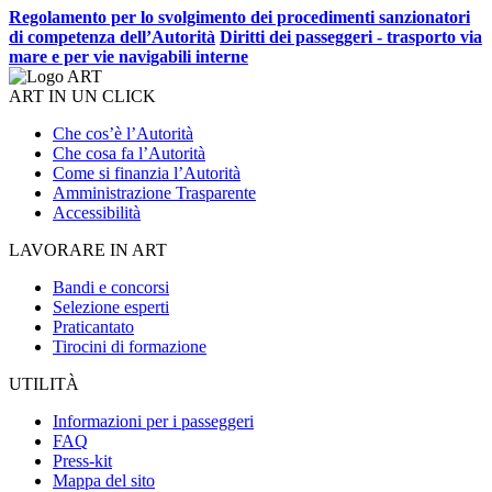
Regolamento per lo svolgimento dei procedimenti sanzionatori
di competenza dell’Autorità
Diritti dei passeggeri - trasporto via
mare e per vie navigabili interne
ART IN UN CLICK
Che cos’è l’Autorità
Che cosa fa l’Autorità
Come si finanzia l’Autorità
Amministrazione Trasparente
Accessibilità
LAVORARE IN ART
Bandi e concorsi
Selezione esperti
Praticantato
Tirocini di formazione
UTILITÀ
Informazioni per i passeggeri
FAQ
Press-kit
Mappa del sito