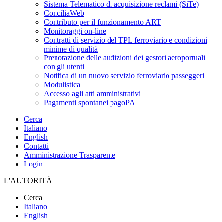
Sistema Telematico di acquisizione reclami (SiTe)
ConciliaWeb
Contributo per il funzionamento ART
Monitoraggi on-line
Contratti di servizio del TPL ferroviario e condizioni
minime di qualità
Prenotazione delle audizioni dei gestori aeroportuali
con gli utenti
Notifica di un nuovo servizio ferroviario passeggeri
Modulistica
Accesso agli atti amministrativi
Pagamenti spontanei pagoPA
Cerca
Italiano
English
Contatti
Amministrazione Trasparente
Login
L'AUTORITÀ
Cerca
Italiano
English