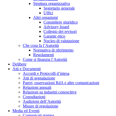
Struttura organizzativa
Segretario generale
Uffici
Altri organismi
Consigliere giuridico
Advisory board
Collegio dei revisori
Garante etico
Nucleo di valutazione
Che cosa fa l’Autorità
Normativa di riferimento
Regolamenti
Come si finanzia l’Autorità
Delibere
Atti e Documenti
Accordi e Protocolli d’intesa
Atti di segnalazione
Pareri, osservazioni RdA e altre comunicazioni
Relazioni annuali
Relazioni su indagini conoscitive
Consultazioni
Audizioni dell’Autorità
Misure di regolazione
Media ed Eventi
Comunicati stampa