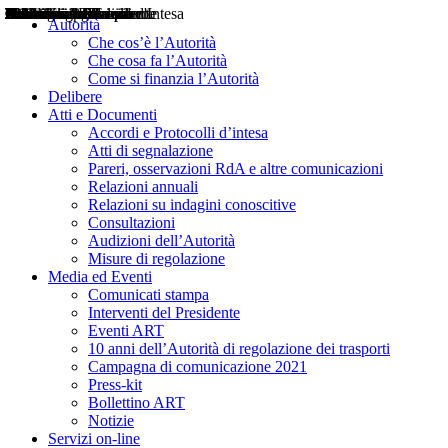
Delibere
Pareri
Consultazioni
Audizioni
Atti di Segnalazione
Accordi e Protocolli d'Intesa
Relazioni annuali
Misure di regolazione
Notizie
Comunicati Stampa
Bollettini ART
Convegni ART
Interviste del Presidente
Articoli in primo piano
Interventi del Presidente
2004
2005
2010
2013
2014
2015
2016
2017
2018
2019
202
2020
2021
2022
2023
2024
2025
2026
Aereo
Marittimo
Terrestre
Autorità
Che cos’è l’Autorità
Che cosa fa l’Autorità
Come si finanzia l’Autorità
Delibere
Atti e Documenti
Accordi e Protocolli d’intesa
Atti di segnalazione
Pareri, osservazioni RdA e altre comunicazioni
Relazioni annuali
Relazioni su indagini conoscitive
Consultazioni
Audizioni dell’Autorità
Misure di regolazione
Media ed Eventi
Comunicati stampa
Interventi del Presidente
Eventi ART
10 anni dell’Autorità di regolazione dei trasporti
Campagna di comunicazione 2021
Press-kit
Bollettino ART
Notizie
Servizi on-line