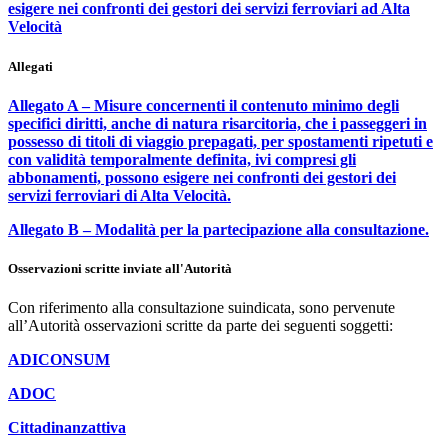
esigere nei confronti dei gestori dei servizi ferroviari ad Alta
Velocità
Allegati
Allegato A – Misure concernenti il contenuto minimo degli
specifici diritti, anche di natura risarcitoria, che i passeggeri in
possesso di titoli di viaggio prepagati, per spostamenti ripetuti e
con validità temporalmente definita, ivi compresi gli
abbonamenti, possono esigere nei confronti dei gestori dei
servizi ferroviari di Alta Velocità.
Allegato B – Modalità per la partecipazione alla consultazione.
Osservazioni scritte inviate all'Autorità
Con riferimento alla consultazione suindicata, sono pervenute
all’Autorità osservazioni scritte da parte dei seguenti soggetti:
ADICONSUM
ADOC
Cittadinanzattiva