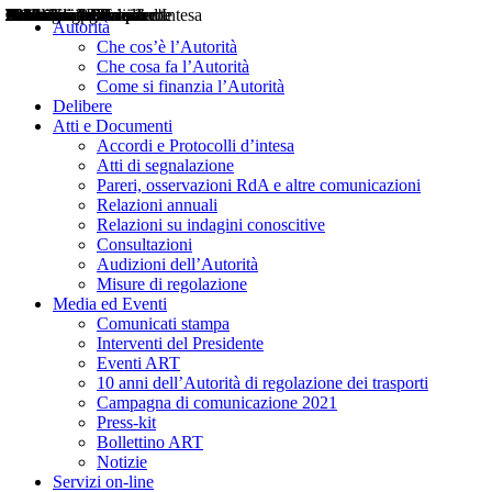
Delibere
Pareri
Consultazioni
Audizioni
Atti di Segnalazione
Accordi e Protocolli d'Intesa
Relazioni annuali
Misure di regolazione
Notizie
Comunicati Stampa
Bollettini ART
Convegni ART
Interviste del Presidente
Articoli in primo piano
Interventi del Presidente
2004
2005
2010
2013
2014
2015
2016
2017
2018
2019
202
2020
2021
2022
2023
2024
2025
2026
Aereo
Marittimo
Terrestre
Autorità
Che cos’è l’Autorità
Che cosa fa l’Autorità
Come si finanzia l’Autorità
Delibere
Atti e Documenti
Accordi e Protocolli d’intesa
Atti di segnalazione
Pareri, osservazioni RdA e altre comunicazioni
Relazioni annuali
Relazioni su indagini conoscitive
Consultazioni
Audizioni dell’Autorità
Misure di regolazione
Media ed Eventi
Comunicati stampa
Interventi del Presidente
Eventi ART
10 anni dell’Autorità di regolazione dei trasporti
Campagna di comunicazione 2021
Press-kit
Bollettino ART
Notizie
Servizi on-line