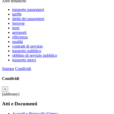
Aree tematiche
trasporto passeggeri
tariffe
diritti dei passeggeri
ferrovie
treni
aeroporti
efficienza
qualità
contratti di servizio
trasporto pubblico
obbligo di servizio pubblico
trasporto merci
Stampa
Condividi
Condividi
×
[addtoany]
Atti e Documenti
Accordi e Protocolli d’intesa