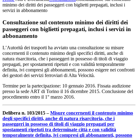
minimo dei diritti dei passeggeri con biglietti prepagati, inclusi i
servizi in abbonamento
Consultazione sul contenuto minimo dei diritti dei
passeggeri con biglietti prepagati, inclusi i servizi in
abbonamento
L’Autorità dei trasporti ha avviato una consultazione su misure
concernenti il contenuto minimo degli specifici diritti, anche di
natura risarcitoria, che i passeggeri in possesso di titoli di viaggio
prepagati, per spostamenti ripetuti e con validità temporalmente
definita, ivi compresi gli abbonamenti, possono esigere nei confronti
dei gestori dei servizi ferroviari di Alta Velocità.
Termine per la partecipazione: 10 gennaio 2016. Fissata audizione
presso la sede ART di Torino il 16 dicembre 2015. Conclusione del
procedimento entro il 1° marzo 2016.
Delibera n. 103/2015 –
Misure concernenti il contenuto minimo
degli specifici diritti, anche di natura risarcitoria, che i
passeggeri in possesso di titoli di viaggio prepagati per
spostamenti ripetuti tra determinate città e con validità
temporalmente definita, ivi compresi gli abbonamenti, possono