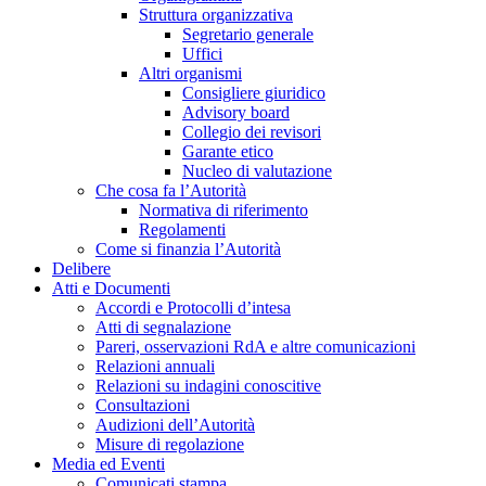
Struttura organizzativa
Segretario generale
Uffici
Altri organismi
Consigliere giuridico
Advisory board
Collegio dei revisori
Garante etico
Nucleo di valutazione
Che cosa fa l’Autorità
Normativa di riferimento
Regolamenti
Come si finanzia l’Autorità
Delibere
Atti e Documenti
Accordi e Protocolli d’intesa
Atti di segnalazione
Pareri, osservazioni RdA e altre comunicazioni
Relazioni annuali
Relazioni su indagini conoscitive
Consultazioni
Audizioni dell’Autorità
Misure di regolazione
Media ed Eventi
Comunicati stampa