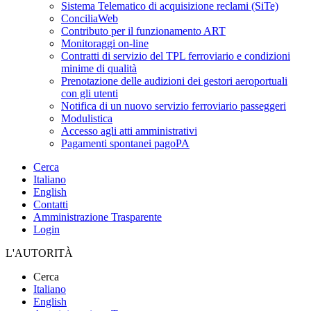
Sistema Telematico di acquisizione reclami (SiTe)
ConciliaWeb
Contributo per il funzionamento ART
Monitoraggi on-line
Contratti di servizio del TPL ferroviario e condizioni
minime di qualità
Prenotazione delle audizioni dei gestori aeroportuali
con gli utenti
Notifica di un nuovo servizio ferroviario passeggeri
Modulistica
Accesso agli atti amministrativi
Pagamenti spontanei pagoPA
Cerca
Italiano
English
Contatti
Amministrazione Trasparente
Login
L'AUTORITÀ
Cerca
Italiano
English