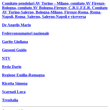
Comitato pendolari AV Torino – Milano, comitato AV Firenze-
Bologna, comitato AV Bologna-Firenze, C.R.U.F.E.R. Comitato
AV Torino-Salerno, Bologna-Milano, Firenze-Roma, Roma-
Napoli, Roma- Salerno, Salerno-Napoli e viceversa
De Angelis Mario
Federconsumatori nazionale
Garito Giuliana
Gussoni Guido
NTV
Reda Dario
Regione Emilia-Romagna
Ricotta Simona
Scarnati Luca
Trenitalia