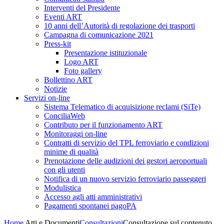
Interventi del Presidente
Eventi ART
10 anni dell’Autorità di regolazione dei trasporti
Campagna di comunicazione 2021
Press-kit
Presentazione istituzionale
Logo ART
Foto gallery
Bollettino ART
Notizie
Servizi on-line
Sistema Telematico di acquisizione reclami (SiTe)
ConciliaWeb
Contributo per il funzionamento ART
Monitoraggi on-line
Contratti di servizio del TPL ferroviario e condizioni
minime di qualità
Prenotazione delle audizioni dei gestori aeroportuali
con gli utenti
Notifica di un nuovo servizio ferroviario passeggeri
Modulistica
Accesso agli atti amministrativi
Pagamenti spontanei pagoPA
Home
Atti e Documenti
Consultazioni
Consultazione sul contenuto