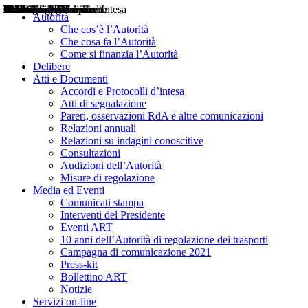
Delibere
Pareri
Consultazioni
Audizioni
Atti di Segnalazione
Accordi e Protocolli d'Intesa
Relazioni annuali
Misure di regolazione
Notizie
Comunicati Stampa
Bollettini ART
Convegni ART
Interviste del Presidente
Articoli in primo piano
Interventi del Presidente
2004
2005
2010
2013
2014
2015
2016
2017
2018
2019
202
2020
2021
2022
2023
2024
2025
2026
Aereo
Marittimo
Terrestre
Autorità
Che cos’è l’Autorità
Che cosa fa l’Autorità
Come si finanzia l’Autorità
Delibere
Atti e Documenti
Accordi e Protocolli d’intesa
Atti di segnalazione
Pareri, osservazioni RdA e altre comunicazioni
Relazioni annuali
Relazioni su indagini conoscitive
Consultazioni
Audizioni dell’Autorità
Misure di regolazione
Media ed Eventi
Comunicati stampa
Interventi del Presidente
Eventi ART
10 anni dell’Autorità di regolazione dei trasporti
Campagna di comunicazione 2021
Press-kit
Bollettino ART
Notizie
Servizi on-line