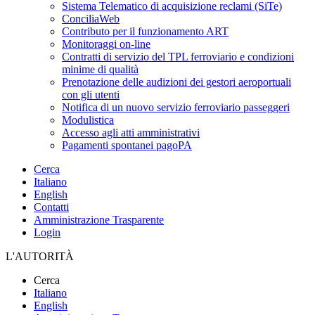
Sistema Telematico di acquisizione reclami (SiTe)
ConciliaWeb
Contributo per il funzionamento ART
Monitoraggi on-line
Contratti di servizio del TPL ferroviario e condizioni
minime di qualità
Prenotazione delle audizioni dei gestori aeroportuali
con gli utenti
Notifica di un nuovo servizio ferroviario passeggeri
Modulistica
Accesso agli atti amministrativi
Pagamenti spontanei pagoPA
Cerca
Italiano
English
Contatti
Amministrazione Trasparente
Login
L'AUTORITÀ
Cerca
Italiano
English