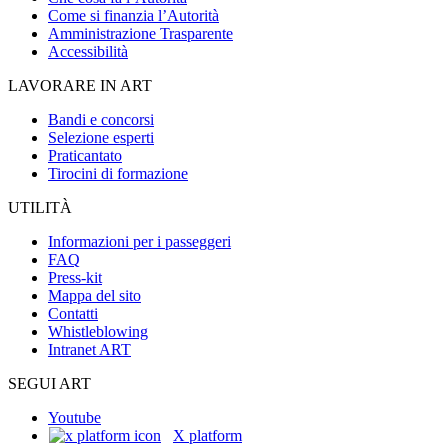
Come si finanzia l’Autorità
Amministrazione Trasparente
Accessibilità
LAVORARE IN ART
Bandi e concorsi
Selezione esperti
Praticantato
Tirocini di formazione
UTILITÀ
Informazioni per i passeggeri
FAQ
Press-kit
Mappa del sito
Contatti
Whistleblowing
Intranet ART
SEGUI ART
Youtube
X platform