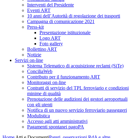
Interventi del Presidente
Eventi ART
10 anni dell’Autorità di regolazione dei trasporti
Campagna di comunicazione 2021
Press-kit
Presentazione istituzionale
Logo ART
Foto gallery
Bollettino ART
Notizie
Servizi on-line
Sistema Telematico di acquisizione reclami (SiTe)
ConciliaWeb
Contributo per il funzionamento ART
Monitoraggi on-line
Contratti di servizio del TPL ferroviario e condizioni
minime di qualità
Prenotazione delle audizioni dei gestori aeroportuali
con gli utenti
Notifica di un nuovo servizio ferroviario passeggeri
Modulistica
Accesso agli atti amministrativi
Pagamenti spontanei pagoPA
Home
Atti e Documenti
Pareri, osservazioni RdA e altre