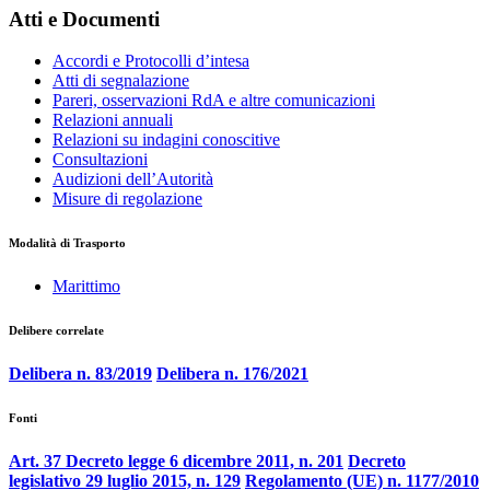
Atti e Documenti
Accordi e Protocolli d’intesa
Atti di segnalazione
Pareri, osservazioni RdA e altre comunicazioni
Relazioni annuali
Relazioni su indagini conoscitive
Consultazioni
Audizioni dell’Autorità
Misure di regolazione
Modalità di Trasporto
Marittimo
Delibere correlate
Delibera n. 83/2019
Delibera n. 176/2021
Fonti
Art. 37 Decreto legge 6 dicembre 2011, n. 201
Decreto
legislativo 29 luglio 2015, n. 129
Regolamento (UE) n. 1177/2010