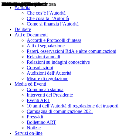
Delibere
Pareri
Consultazioni
Audizioni
Atti di Segnalazione
Accordi e Protocolli d'Intesa
Relazioni annuali
Misure di regolazione
Notizie
Comunicati Stampa
Bollettini ART
Convegni ART
Interviste del Presidente
Articoli in primo piano
Interventi del Presidente
2004
2005
2010
2013
2014
2015
2016
2017
2018
2019
202
2020
2021
2022
2023
2024
2025
2026
Aereo
Marittimo
Terrestre
Autorità
Che cos’è l’Autorità
Che cosa fa l’Autorità
Come si finanzia l’Autorità
Delibere
Atti e Documenti
Accordi e Protocolli d’intesa
Atti di segnalazione
Pareri, osservazioni RdA e altre comunicazioni
Relazioni annuali
Relazioni su indagini conoscitive
Consultazioni
Audizioni dell’Autorità
Misure di regolazione
Media ed Eventi
Comunicati stampa
Interventi del Presidente
Eventi ART
10 anni dell’Autorità di regolazione dei trasporti
Campagna di comunicazione 2021
Press-kit
Bollettino ART
Notizie
Servizi on-line