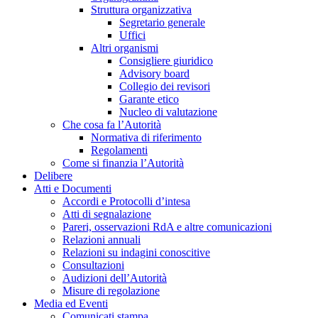
Struttura organizzativa
Segretario generale
Uffici
Altri organismi
Consigliere giuridico
Advisory board
Collegio dei revisori
Garante etico
Nucleo di valutazione
Che cosa fa l’Autorità
Normativa di riferimento
Regolamenti
Come si finanzia l’Autorità
Delibere
Atti e Documenti
Accordi e Protocolli d’intesa
Atti di segnalazione
Pareri, osservazioni RdA e altre comunicazioni
Relazioni annuali
Relazioni su indagini conoscitive
Consultazioni
Audizioni dell’Autorità
Misure di regolazione
Media ed Eventi
Comunicati stampa