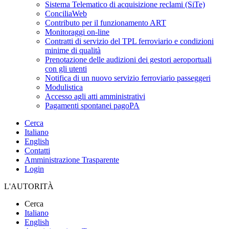
Sistema Telematico di acquisizione reclami (SiTe)
ConciliaWeb
Contributo per il funzionamento ART
Monitoraggi on-line
Contratti di servizio del TPL ferroviario e condizioni
minime di qualità
Prenotazione delle audizioni dei gestori aeroportuali
con gli utenti
Notifica di un nuovo servizio ferroviario passeggeri
Modulistica
Accesso agli atti amministrativi
Pagamenti spontanei pagoPA
Cerca
Italiano
English
Contatti
Amministrazione Trasparente
Login
L'AUTORITÀ
Cerca
Italiano
English