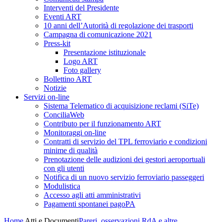
Interventi del Presidente
Eventi ART
10 anni dell’Autorità di regolazione dei trasporti
Campagna di comunicazione 2021
Press-kit
Presentazione istituzionale
Logo ART
Foto gallery
Bollettino ART
Notizie
Servizi on-line
Sistema Telematico di acquisizione reclami (SiTe)
ConciliaWeb
Contributo per il funzionamento ART
Monitoraggi on-line
Contratti di servizio del TPL ferroviario e condizioni
minime di qualità
Prenotazione delle audizioni dei gestori aeroportuali
con gli utenti
Notifica di un nuovo servizio ferroviario passeggeri
Modulistica
Accesso agli atti amministrativi
Pagamenti spontanei pagoPA
Home
Atti e Documenti
Pareri, osservazioni RdA e altre